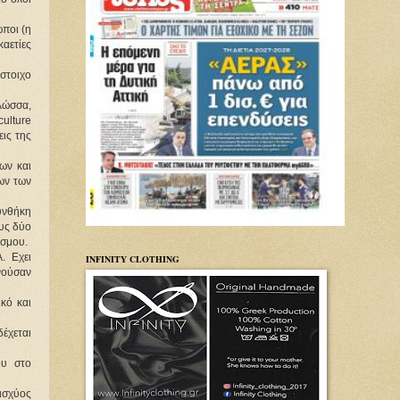
ωποι (η
καετίες
στοιχο
λώσσα,
ulture
εις της
νων και
λων των
υνθήκη
ους δύο
όσμου.
. Εχει
INFINITY CLOTHING
ννούσαν
κό και
δέχεται
ου στο
 ισχύος