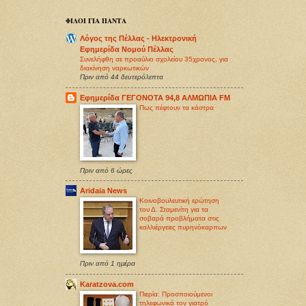
ΦΙΛΟΙ ΓΙΑ ΠΑΝΤΑ
Λόγος της Πέλλας - Ηλεκτρονική
Εφημερίδα Νομού Πέλλας
Συνελήφθη σε προαύλιο σχολείου 35χρονος, για
διακίνηση ναρκωτικών
Πριν από 44 δευτερόλεπτα
Εφημερίδα ΓΕΓΟΝΟΤΑ 94,8 ΑΛΜΩΠΙΑ FM
Πως πέφτουν τα κάστρα
Πριν από 6 ώρες
Aridaia News
Κοινοβουλευτική ερώτηση
του Δ. Σταμενίτη για τα
σοβαρά προβλήματα στις
καλλιέργειες πυρηνόκαρπων
Πριν από 1 ημέρα
Karatzova.com
Πιερία: Προσποιούμενοι
τηλεφωνικά τον γιατρό