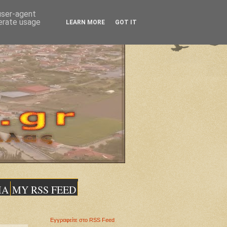
 user-agent
nerate usage
LEARN MORE
GOT IT
ΙΑ
MY RSS FEED
Εγγραφείτε στο RSS Feed