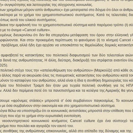
χή» συγκρότησης και λειτουργίας της σύγχρονης κοινωνίας.
ντων χρημάτων μέτρον εστίν άνθρωπος» έχει μετατραπεί στο δόγμα ότι όλοι οι άνθρ
ιδικότερα με το χρήμα του χρηματοπιστωτικού συστήματος. Κατά τις τελευταίες δε
 όπως αυτά του υλικού συστήματος.
 έκανε την εμφάνισή του το χρηματοπιστωτικό σύστημα κατά παρόμοιο τρόπο (ή σύ
α με το όνομα «Cancel culture».
ουμένως διευκρινίσω ότι δεν θα επιχειρήσω μετάφραση του όρου στην ελληνική γ
ρφώνονται. Και στην προκειμένη περίπτωση το φαινόμενο (ή το κίνημα) Cancel c
 πρόβλημα, αλλά ήδη έχει αρχίσει να υποσκάπτει τις θεμελιώδεις δομικές κατακτήσ
, αμφισβητεί τις κατακτήσεις του πολιτικού διαφωτισμού των δύο τελευταίων αιώ
α δεινά της ανθρωπότητας. Η άλλη, δεύτερη, διακήρυξή του στρέφεται εναντίον ό
025).
υν πολιτικό στόχο τους την «απελευθέρωση του ανθρώπου» (Μαρκούζε) από κάθε σ
αι άλλος παρά να ακυρώσει όλες τις πνευματικές κατακτήσεις του ανθρώπου κατά τ
ι μόνον το καταφύγιο του ανθρώπου, αλλά είναι η ίδια η συνθήκη δημιουργίας του κ
δρία του Ντόναλντ Τραμπ δεν ήταν μια τυχαία πολιτική συνθήκη για τις ΗΠΑ
ν. Αλλά δεν περίμενα ποτέ ότι τα πανεπιστήμια και τα κολέγια της Αμερικής θα γε
ουμε «φρόνιμες στάσεις» μπροστά σ’ όσα συμβαίνουν παγκοσμίως. Το κοινωνι
ω με όσα συμβαίνουν στην οικονομία και στο χρηματοπιστωτικό σύστημα.
όγια θέλω να υποστηρίξω ότι οι κοινωνικές αντιστάσεις μπροστά στην επίθεση που 
 τύχη που είχε το χρήμα στην ευρωπαϊκή ενοποίηση.
 νεοσυντηρητικού κοινωνικού κινήματος Cancel culture έχει ένα σύστοιχό τ
ρήμα που πουλάει και αγοράζει τον εαυτό του.
τις συνθήκες της ανθρώπινης επικοινωνίας, αλλά στο επίπεδο της δύναμης και της