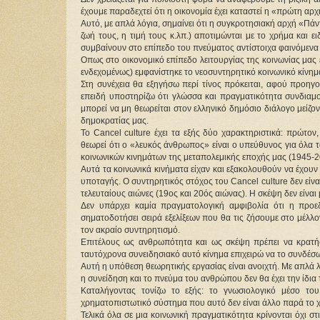
έχουμε παραδεχτεί ότι η οικονομία έχει καταστεί η «πρώτη αρ
Αυτό, με απλά λόγια, σημαίνει ότι η συγκροτησιακή αρχή «Πά
ζωή τους, η τιμή τους κ.λπ.) αποτιμώνται με το χρήμα και ε
συμβαίνουν στο επίπεδο του πνεύματος αντίστοιχα φαινόμενα
Οπως στο οικονομικό επίπεδο λειτουργίας της κοινωνίας μας
ενδεχομένως) εμφανίστηκε το νεοσυντηρητικό κοινωνικό κίνημ
Στη συνέχεια θα εξηγήσω περί τίνος πρόκειται, αφού προηγ
επειδή υποστηρίζω ότι γλώσσα και πραγματικότητα συνδιαμο
μπορεί να μη θεωρείται στον ελληνικό δημόσιο διάλογο μείζον
δημοκρατίας μας.
Το Cancel culture έχει τα εξής δύο χαρακτηριστικά: πρώτον
θεωρεί ότι ο «λευκός άνθρωπος» είναι ο υπεύθυνος για όλα τ
κοινωνικών κινημάτων της μεταπολεμικής εποχής μας (1945-2
Αυτά τα κοινωνικά κινήματα είχαν και εξακολουθούν να έχο
υποταγής. Ο συντηρητικός στόχος του Cancel culture δεν είν
τελευταίους αιώνες (19ος και 20ός αιώνας). Η σκέψη δεν είνα
Δεν υπάρχει καμία πραγματολογική αμφιβολία ότι η προε
σηματοδοτήσει σειρά εξελίξεων που θα τις ζήσουμε στο μέλλο
τον ακραίο συντηρητισμό.
Επιτέλους ως ανθρωπότητα και ως σκέψη πρέπει να κρατήσ
ταυτόχρονα συνειδησιακό αυτό κίνημα επιχειρώ να το συνδέσ
Αυτή η υπόθεση θεωρητικής εργασίας είναι ανοιχτή. Με απλά λ
η συνείδηση και το πνεύμα του ανθρώπου δεν θα έχει την ίδια
Καταλήγοντας τονίζω το εξής: το γνωσιολογικό μέσο του
χρηματοπιστωτικό σύστημα που αυτό δεν είναι άλλο παρά το χ
Τελικά όλα σε μια κοινωνική πραγματικότητα κρίνονται όχι σ