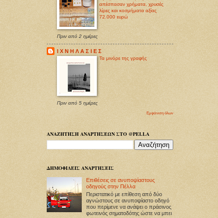
απέσπασαν χρήματα, χρυσές
λίρες και κοσμήματα αξίας
72.000 ευρώ
Πριν από 2 ημέρες
Ι Χ Ν Η Λ Α Σ Ι Ε Σ
Τα μινόρε της γραφής
Πριν από 5 ημέρες
Εμφάνιση όλων
ΑΝΑΖΗΤΗΣΗ ΑΝΑΡΤΗΣΕΩΝ ΣΤΟ @PELLA
ΔΗΜΟΦΙΛΕΙΣ ΑΝΑΡΤΗΣΕΙΣ
Επιθέσεις σε ανυποψίαστους
οδηγούς στην Πέλλα
Περιστατικό με επίθεση από δύο
αγνώστους σε ανυποψίαστο οδηγό
που περίμενε να ανάψει ο πράσινος
φωτεινός σηματοδότης ώστε να μπει