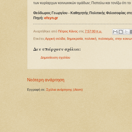
των κυρίαρχων κοινωνικών ομάδων; Πιστεύω και τονίζω ότι το 
Θεόδωρος Γεωργίου - Καθηγητής Πολιτικής Φιλοσοφίας σ
Πηγή:
efsyn.gr
Αναρτήθηκε από
Πέτρος Κάνος
στις
7:57:00 π.μ.
Ετικέτες
Αρχική σελίδα
,
δημοκρατία
,
πολιτική
,
πολιτισμός
,
στην κοινω
Δεν υπάρχουν σχόλια:
Δημοσίευση σχολίου
Νεότερη ανάρτηση
Εγγραφή σε:
Σχόλια ανάρτησης (Atom)