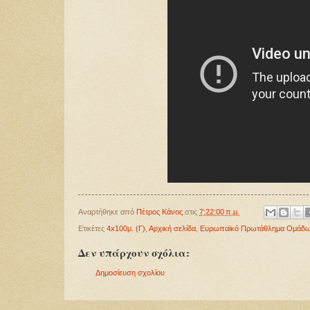
Αναρτήθηκε από
Πέτρος Κάνος
στις
7:22:00 π.μ.
Ετικέτες
4x100μ. (Γ)
,
Αρχική σελίδα
,
Ευρωπαϊκό Πρωτάθλημα Ομάδω
Δεν υπάρχουν σχόλια:
Δημοσίευση σχολίου