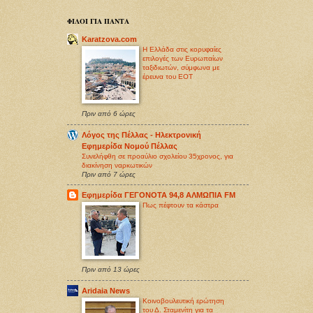
ΦΙΛΟΙ ΓΙΑ ΠΑΝΤΑ
Karatzova.com
Η Ελλάδα στις κορυφαίες
επιλογές των Ευρωπαίων
ταξιδιωτών, σύμφωνα με
έρευνα του ΕΟΤ
Πριν από 6 ώρες
Λόγος της Πέλλας - Ηλεκτρονική
Εφημερίδα Νομού Πέλλας
Συνελήφθη σε προαύλιο σχολείου 35χρονος, για
διακίνηση ναρκωτικών
Πριν από 7 ώρες
Εφημερίδα ΓΕΓΟΝΟΤΑ 94,8 ΑΛΜΩΠΙΑ FM
Πως πέφτουν τα κάστρα
Πριν από 13 ώρες
Aridaia News
Κοινοβουλευτική ερώτηση
του Δ. Σταμενίτη για τα