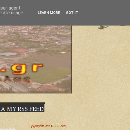
 user-agent
nerate usage
LEARN MORE
GOT IT
ΙΑ
MY RSS FEED
Εγγραφείτε στο RSS Feed