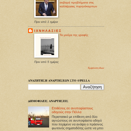
σοβαρά προβλήματα στις
καλλιέργειες πυρηνόκαρπων
Πριν από 1 ημέρα
Ι Χ Ν Η Λ Α Σ Ι Ε Σ
Τα μινόρε της γραφής
Πριν από 5 ημέρες
Εμφάνιση όλων
ΑΝΑΖΗΤΗΣΗ ΑΝΑΡΤΗΣΕΩΝ ΣΤΟ @PELLA
ΔΗΜΟΦΙΛΕΙΣ ΑΝΑΡΤΗΣΕΙΣ
Επιθέσεις σε ανυποψίαστους
οδηγούς στην Πέλλα
Περιστατικό με επίθεση από δύο
αγνώστους σε ανυποψίαστο οδηγό
που περίμενε να ανάψει ο πράσινος
φωτεινός σηματοδότης ώστε να μπει