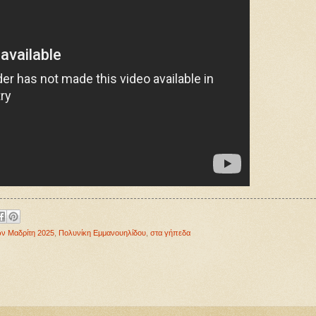
ν Μαδρίτη 2025
,
Πολυνίκη Εμμανουηλίδου
,
στα γήπεδα