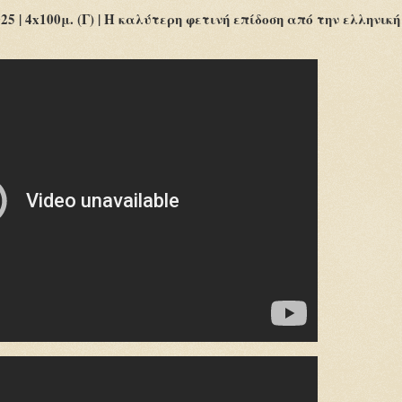
 4x100μ. (Γ) | Η καλύτερη φετινή επίδοση από την ελληνική