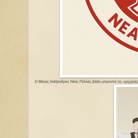
Ο Μέγας Αλέξανδρος Νέας Πέλλας βάζει μπροστά τις «μηχανές