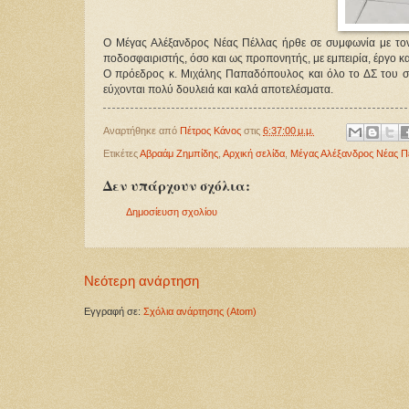
Ο Μέγας Αλέξανδρος Νέας Πέλλας ήρθε σε συμφωνία με το
ποδοσφαιριστής, όσο και ως προπονητής, με εμπειρία, έργο και
Ο πρόεδρος κ. Μιχάλης Παπαδόπουλος και όλο το ΔΣ του συ
εύχονται πολύ δουλειά και καλά αποτελέσματα.
Αναρτήθηκε από
Πέτρος Κάνος
στις
6:37:00 μ.μ.
Ετικέτες
Αβραάμ Ζημπίδης
,
Αρχική σελίδα
,
Μέγας Αλέξανδρος Νέας Π
Δεν υπάρχουν σχόλια:
Δημοσίευση σχολίου
Νεότερη ανάρτηση
Εγγραφή σε:
Σχόλια ανάρτησης (Atom)