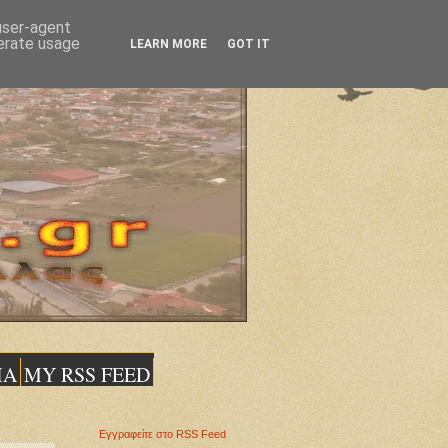
 user-agent
nerate usage
LEARN MORE
GOT IT
ΙΑ
MY RSS FEED
Εγγραφείτε στο RSS Feed