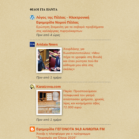
ΦΙΛΟΙ ΓΙΑ ΠΑΝΤΑ
Λόγος της Πέλλας - Ηλεκτρονική
Εφημερίδα Νομού Πέλλας
Ερώτηση Σταμενίτη για τα σοβαρά προβλήματα
στις καλλιέργειες πυρηνόκαρπων
Πριν από 4 ώρες
Aridaia News
Χουρδάκης για
Κωνσταντοπούλου: «Μου
πήρε το γραφείο στη Βουλή
και όταν ρώτησα πού θα
κάθομαι μου είπε στις
σκάλες»
Πριν από 1 ημέρα
Karatzova.com
Πιερία: Προσποιούμενοι
τηλεφωνικά τον γιατρό
απέσπασαν χρήματα, χρυσές
λίρες και κοσμήματα αξίας
72.000 ευρώ
Πριν από 1 ημέρα
Εφημερίδα ΓΕΓΟΝΟΤΑ 94,8 ΑΛΜΩΠΙΑ FM
Άνοιξε η πλατφόρμα για ο πρόγραμμα
"Τουρισμός για Όλους 2026"