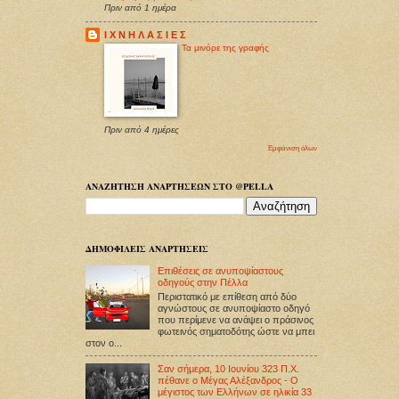
Πριν από 1 ημέρα
Ι Χ Ν Η Λ Α Σ Ι Ε Σ
Τα μινόρε της γραφής
Πριν από 4 ημέρες
Εμφάνιση όλων
ΑΝΑΖΗΤΗΣΗ ΑΝΑΡΤΗΣΕΩΝ ΣΤΟ @PELLA
ΔΗΜΟΦΙΛΕΙΣ ΑΝΑΡΤΗΣΕΙΣ
Επιθέσεις σε ανυποψίαστους
οδηγούς στην Πέλλα
Περιστατικό με επίθεση από δύο
αγνώστους σε ανυποψίαστο οδηγό
που περίμενε να ανάψει ο πράσινος
φωτεινός σηματοδότης ώστε να μπει
στον ο...
Σαν σήμερα, 10 Ιουνίου 323 Π.Χ.
πέθανε ο Μέγας Αλέξανδρος - Ο
μέγιστος των Ελλήνων σε ηλικία 33