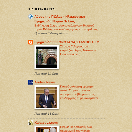
ΦΙΛΟΙ ΓΙΑ ΠΑΝΤΑ
Λόγος της Πέλλας - Ηλεκτρονική
Εφημερίδα Νομού Πέλλας
Εκδήλωση Σωματείου εργαζομένων ιδιωτικού
τομέα Πέλλας, για κανόνες υγείας και ασφάλειας
Πριν από 3 δευτερόλεπτα
Εφημερίδα ΓΕΓΟΝΟΤΑ 94,8 ΑΛΜΩΠΙΑ FM
Σήμερα 7 Αυγούστου
γιορτάζει ο Άγιος Νικάνωρ ο
Θαυματουργός
Πριν από 11 ώρες
Aridaia News
Κοινοβουλευτική ερώτηση
του Δ. Σταμενίτη για τα
σοβαρά προβλήματα στις
καλλιέργειες πυρηνόκαρπων
Πριν από 13 ώρες
Karatzova.com
Πιερία: Προσποιούμενοι
τηλεφωνικά τον γιατρό