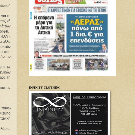
τώπισή 
για τη 
πεζική 
ιά των 
ραφεί.
(RAN), 
α άλλα 
ρυκτών 
α που 
λύνουν 
ων ΗΠΑ 
νικών 
ρά τη 
INFINITY CLOTHING
ι τις 
 πάνω 
Mizuho 
τανική 
άρια, 