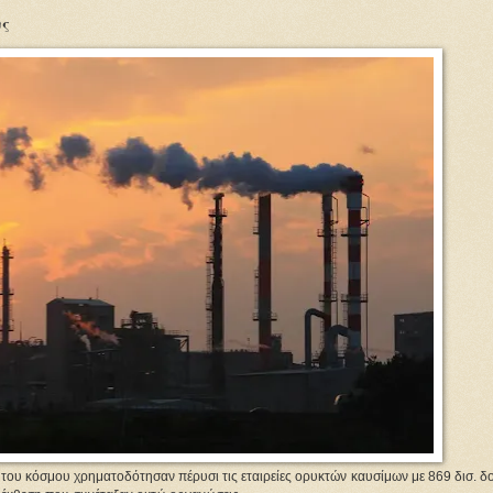
υς
του κόσμου χρηματοδότησαν πέρυσι τις εταιρείες ορυκτών καυσίμων με 869 δισ. δ