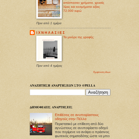
απέσπασαν χρήματα, χρυσές
λίρες και κοσμήματα αξίας
72.000 ευρώ
Πριν από 1 ημέρα
Ι Χ Ν Η Λ Α Σ Ι Ε Σ
Τα μινόρε της γραφής
Πριν από 4 ημέρες
Εμφάνιση όλων
ΑΝΑΖΗΤΗΣΗ ΑΝΑΡΤΗΣΕΩΝ ΣΤΟ @PELLA
ΔΗΜΟΦΙΛΕΙΣ ΑΝΑΡΤΗΣΕΙΣ
Επιθέσεις σε ανυποψίαστους
οδηγούς στην Πέλλα
Περιστατικό με επίθεση από δύο
αγνώστους σε ανυποψίαστο οδηγό
που περίμενε να ανάψει ο πράσινος
φωτεινός σηματοδότης ώστε να μπει