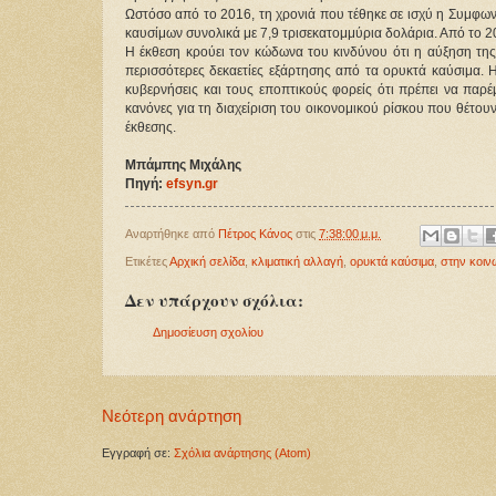
Ωστόσο από το 2016, τη χρονιά που τέθηκε σε ισχύ η Συμφωνία
καυσίμων συνολικά με 7,9 τρισεκατομμύρια δολάρια. Από το 2
Η έκθεση κρούει τον κώδωνα του κινδύνου ότι η αύξηση τη
περισσότερες δεκαετίες εξάρτησης από τα ορυκτά καύσιμα. Η
κυβερνήσεις και τους εποπτικούς φορείς ότι πρέπει να παρέ
κανόνες για τη διαχείριση του οικονομικού ρίσκου που θέτουν 
έκθεσης.
Μπάμπης Μιχάλης
Πηγή: 
efsyn.gr
Αναρτήθηκε από
Πέτρος Κάνος
στις
7:38:00 μ.μ.
Ετικέτες
Αρχική σελίδα
,
κλιματική αλλαγή
,
ορυκτά καύσιμα
,
στην κοιν
Δεν υπάρχουν σχόλια:
Δημοσίευση σχολίου
Νεότερη ανάρτηση
Εγγραφή σε:
Σχόλια ανάρτησης (Atom)