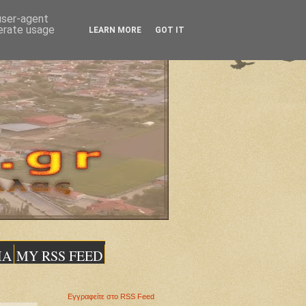
 user-agent
nerate usage
LEARN MORE
GOT IT
ΙΑ
MY RSS FEED
Εγγραφείτε στο RSS Feed