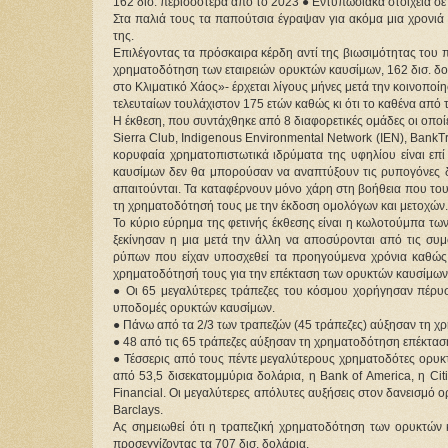
162 δισ. περισσότερα από το 2023 ● Εντυπωσιακά στοιχεία σ
Στα παλιά τους τα παπούτσια έγραψαν για ακόμα μια χρονιά ο
της.
Επιλέγοντας τα πρόσκαιρα κέρδη αντί της βιωσιμότητας του π
χρηματοδότηση των εταιρειών ορυκτών καυσίμων, 162 δισ. δολ
στο Κλιματικό Χάος»- έρχεται λίγους μήνες μετά την κοινοπο
τελευταίων τουλάχιστον 175 ετών καθώς κι ότι το καθένα από 
Η έκθεση, που συντάχθηκε από 8 διαφορετικές ομάδες οι οποίες
Sierra Club, Indigenous Environmental Network (IEN), BankTrac
κορυφαία χρηματοπιστωτικά ιδρύματα της υφηλίου είναι επί τ
καυσίμων δεν θα μπορούσαν να αναπτύξουν τις ρυπογόνες δρ
απαιτούνται. Τα καταφέρνουν μόνο χάρη στη βοήθεια που τους
τη χρηματοδότησή τους με την έκδοση ομολόγων και μετοχών.
Το κύριο εύρημα της φετινής έκθεσης είναι η κωλοτούμπα των
ξεκίνησαν η μια μετά την άλλη να αποσύρονται από τις συμ
ρύπων που είχαν υποσχεθεί τα προηγούμενα χρόνια καθώς κ
χρηματοδότησή τους για την επέκταση των ορυκτών καυσίμων.
● Οι 65 μεγαλύτερες τράπεζες του κόσμου χορήγησαν πέρυσι
υποδομές ορυκτών καυσίμων.
● Πάνω από τα 2/3 των τραπεζών (45 τράπεζες) αύξησαν τη χ
● 48 από τις 65 τράπεζες αύξησαν τη χρηματοδότηση επέκτασ
● Τέσσερις από τους πέντε μεγαλύτερους χρηματοδότες ορυκ
από 53,5 δισεκατομμύρια δολάρια, η Bank of America, η Cit
Financial. Οι μεγαλύτερες απόλυτες αυξήσεις στον δανεισμό 
Barclays.
Ας σημειωθεί ότι η τραπεζική χρηματοδότηση των ορυκτών κ
προσεγγίζοντας τα 707 δισ. δολάρια.