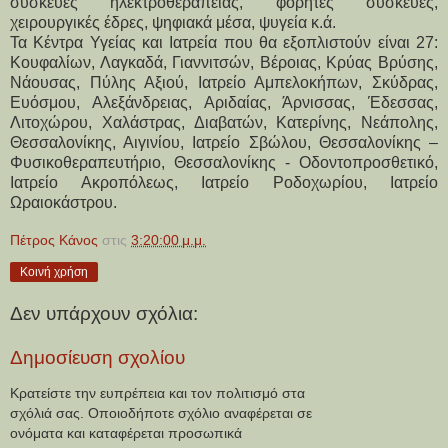
συσκευές ηλεκτροθεραπείας, φορητές συσκευές, 
χειρουργικές έδρες, ψηφιακά μέσα, ψυγεία κ.ά.
Τα Κέντρα Υγείας και Ιατρεία που θα εξοπλιστούν είναι 27: 
Κουφαλίων, Λαγκαδά, Γιαννιτσών, Βέροιας, Κρύας Βρύσης, 
Νάουσας, Πύλης Αξιού, Ιατρείο Αμπελοκήπων, Σκύδρας, 
Ευόσμου, Αλεξάνδρειας, Αριδαίας, Άρνισσας, Έδεσσας, 
Λιτοχώρου, Χαλάστρας, Διαβατών, Κατερίνης, Νεάπολης, 
Θεσσαλονίκης, Αιγινίου, Ιατρείο Σβώλου, Θεσσαλονίκης – 
Φυσικοθεραπευτήριο, Θεσσαλονίκης - Οδοντοπροσθετικό, 
Ιατρείο Ακροπόλεως, Ιατρείο Ροδοχωρίου, Ιατρείο 
Ωραιοκάστρου.
Πέτρος Κάνος
στις
3:20:00 μ.μ.
Κοινή χρήση
Δεν υπάρχουν σχόλια:
Δημοσίευση σχολίου
Κρατείστε την ευπρέπεια και τον πολιτισμό στα
σχόλιά σας. Οποιοδήποτε σχόλιο αναφέρεται σε
ονόματα και καταφέρεται προσωπικά