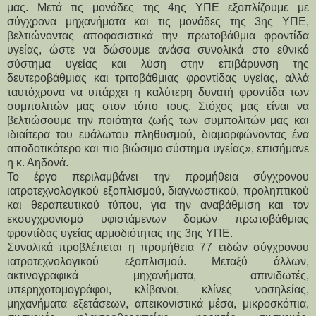
μας. Μετά τις μονάδες της 4ης ΥΠΕ εξοπλίζουμε με 
σύγχρονα μηχανήματα και τις μονάδες της 3ης ΥΠΕ, 
βελτιώνοντας αποφασιστικά την πρωτοβάθμια φροντίδα 
υγείας, ώστε να δώσουμε ανάσα συνολικά στο εθνικό 
σύστημα υγείας και λύση στην επιβάρυνση της 
δευτεροβάθμιας και τριτοβάθμιας φροντίδας υγείας, αλλά 
ταυτόχρονα να υπάρχει η καλύτερη δυνατή φροντίδα των 
συμπολιτών μας στον τόπο τους. Στόχος μας είναι να 
βελτιώσουμε την ποιότητα ζωής των συμπολιτών μας και 
ιδιαίτερα του ευάλωτου πληθυσμού, διαμορφώνοντας ένα 
αποδοτικότερο και πιο βιώσιμο σύστημα υγείας», επισήμανε 
η κ. Αηδονά.
Το έργο περιλαμβάνει την προμήθεια σύγχρονου 
ιατροτεχνολογικού εξοπλισμού, διαγνωστικού, προληπτικού 
και θεραπευτικού τύπου, για την αναβάθμιση και τον 
εκσυγχρονισμό υφιστάμενων δομών πρωτοβάθμιας 
φροντίδας υγείας αρμοδιότητας της 3ης ΥΠΕ.
Συνολικά προβλέπεται η προμήθεια 77 ειδών σύγχρονου 
ιατροτεχνολογικού εξοπλισμού. Μεταξύ άλλων, 
ακτινογραφικά μηχανήματα, απινιδωτές, 
υπερηχοτομογράφοι, κλίβανοι, κλίνες νοσηλείας, 
μηχανήματα εξετάσεων, απεικονιστικά μέσα, μικροσκόπια, 