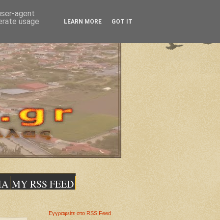
 user-agent
nerate usage
LEARN MORE
GOT IT
ΙΑ
MY RSS FEED
Εγγραφείτε στο RSS Feed