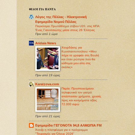
ΦΙΛΟΙ ΓΙΑ ΠΑΝΤΑ
Λόγος της Πέλλας - Ηλεκτρονική
Εφημερίδα Νομού Πέλλας
Παγκόσμιο Πρωτάθλημα στίβου U20, στις ΗΠΑ:
Ένας Γιαννιτσιώτης μέσα στους 26 Έλληνες
Πριν από 1 ώρα
Aridaia News
Χουρδάκης για
Κωνσταντοπούλου: «Μου
πήρε το γραφείο στη Βουλή
και όταν ρώτησα πού θα
κάθομαι μου είπε στις
σκάλες»
Πριν από 19 ώρες
Karatzova.com
Πιερία: Προσποιούμενοι
τηλεφωνικά τον γιατρό
απέσπασαν χρήματα, χρυσές
λίρες και κοσμήματα αξίας
72.000 ευρώ
Πριν από 21 ώρες
Εφημερίδα ΓΕΓΟΝΟΤΑ 94,8 ΑΛΜΩΠΙΑ FM
Άνοιξε η πλατφόρμα για ο πρόγραμμα
"Τουρισμός για Όλους 2026"