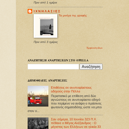
Πριν από 1 ημέρα
Ι Χ Ν Η Λ Α Σ Ι Ε Σ
Τα μινόρε της γραφής
Πριν από 3 ημέρες
Εμφάνιση όλων
ΑΝΑΖΗΤΗΣΗ ΑΝΑΡΤΗΣΕΩΝ ΣΤΟ @PELLA
ΔΗΜΟΦΙΛΕΙΣ ΑΝΑΡΤΗΣΕΙΣ
Επιθέσεις σε ανυποψίαστους
οδηγούς στην Πέλλα
Περιστατικό με επίθεση από δύο
αγνώστους σε ανυποψίαστο οδηγό
που περίμενε να ανάψει ο πράσινος
φωτεινός σηματοδότης ώστε να μπει
στον ο...
Σαν σήμερα, 10 Ιουνίου 323 Π.Χ.
πέθανε ο Μέγας Αλέξανδρος - Ο
μέγιστος των Ελλήνων σε ηλικία 33