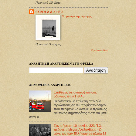
Πριν από 15 ώρες
Ι Χ Ν Η Λ Α Σ Ι Ε Σ
Τα μινόρε της γραφής
Πριν από 3 ημέρες
Εμφάνιση όλων
ΑΝΑΖΗΤΗΣΗ ΑΝΑΡΤΗΣΕΩΝ ΣΤΟ @PELLA
ΔΗΜΟΦΙΛΕΙΣ ΑΝΑΡΤΗΣΕΙΣ
Επιθέσεις σε ανυποψίαστους
οδηγούς στην Πέλλα
Περιστατικό με επίθεση από δύο
αγνώστους σε ανυποψίαστο οδηγό
που περίμενε να ανάψει ο πράσινος
φωτεινός σηματοδότης ώστε να μπει
στον ο...
Σαν σήμερα, 10 Ιουνίου 323 Π.Χ.
πέθανε ο Μέγας Αλέξανδρος - Ο
μέγιστος των Ελλήνων σε ηλικία 33