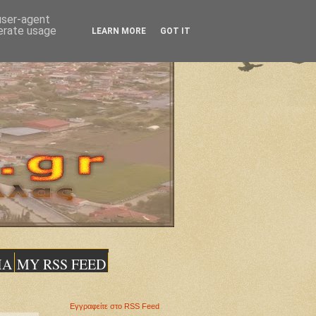
 user-agent
nerate usage
LEARN MORE
GOT IT
ΙΑ
MY RSS FEED
Εγγραφείτε στο RSS Feed