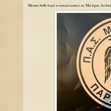
Μεσοεπιθετικό ανακοίνωσαν οι Μαύροι Αετο