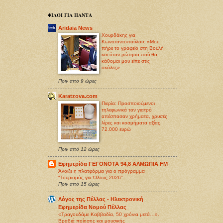
ΦΙΛΟΙ ΓΙΑ ΠΑΝΤΑ
Aridaia News
Χουρδάκης για
Κωνσταντοπούλου: «Μου
πήρε το γραφείο στη Βουλή
και όταν ρώτησα πού θα
κάθομαι μου είπε στις
σκάλες»
Πριν από 9 ώρες
Karatzova.com
Πιερία: Προσποιούμενοι
τηλεφωνικά τον γιατρό
απέσπασαν χρήματα, χρυσές
λίρες και κοσμήματα αξίας
72.000 ευρώ
Πριν από 12 ώρες
Εφημερίδα ΓΕΓΟΝΟΤΑ 94,8 ΑΛΜΩΠΙΑ FM
Άνοιξε η πλατφόρμα για ο πρόγραμμα
"Τουρισμός για Όλους 2026"
Πριν από 15 ώρες
Λόγος της Πέλλας - Ηλεκτρονική
Εφημερίδα Νομού Πέλλας
«Τραγουδάμε Καββαδία, 50 χρόνια μετά…».
Βραδιά ποίησης και μουσικής