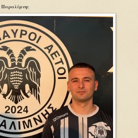
ί Παραλίμνης