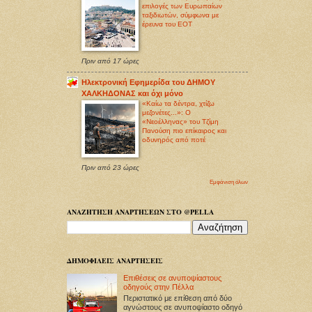
επιλογές των Ευρωπαίων
ταξιδιωτών, σύμφωνα με
έρευνα του ΕΟΤ
Πριν από 17 ώρες
Ηλεκτρονική Εφημερίδα του ΔΗΜΟΥ
ΧΑΛΚΗΔΟΝΑΣ και όχι μόνο
«Καίω τα δέντρα, χτίζω
μεζονέτες...»: Ο
«Νεοέλληνας» του Τζίμη
Πανούση πιο επίκαιρος και
οδυνηρός από ποτέ
Πριν από 23 ώρες
Εμφάνιση όλων
ΑΝΑΖΗΤΗΣΗ ΑΝΑΡΤΗΣΕΩΝ ΣΤΟ @PELLA
ΔΗΜΟΦΙΛΕΙΣ ΑΝΑΡΤΗΣΕΙΣ
Επιθέσεις σε ανυποψίαστους
οδηγούς στην Πέλλα
Περιστατικό με επίθεση από δύο
αγνώστους σε ανυποψίαστο οδηγό