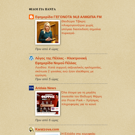
ΦΙΛΟΙ ΓΙΑ ΠΑΝΤΑ
Εφημερίδα ΓΕΓΟΝΟΤΑ 94,8 ΑΛΜΩΠΙΑ FM
Θεοδώρα Τζάκρη:
«Ανεμογεννήτρια χωρίς
υπόγεια διασύνδεση σημαίνει
πυρκαγιά-
Πριν από 4 ώρες
Λόγος της Πέλλας - Ηλεκτρονική
Εφημερίδα Νομού Πέλλας
Λονδίνο: Κατά συρροή σεξoυαλικός εγκληματίας,
σκότωσε 2 γυναίκες ενώ ήταν ελεύθερος με
εγγύηση
Πριν από 5 ώρες
Aridaia News
Όλα έτοιμα για τη μεγάλη
συναυλία του Θοδωρή Φέρρη
στο Pozar Park – Χρήσιμες
πληροφορίες για το κοινό
Πριν από 6 ώρες
Karatzova.com
Η Ελλάδα στις κορυφαίες