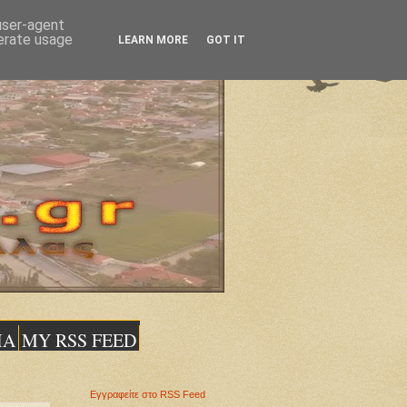
 user-agent
nerate usage
LEARN MORE
GOT IT
ΙΑ
MY RSS FEED
Εγγραφείτε στο RSS Feed