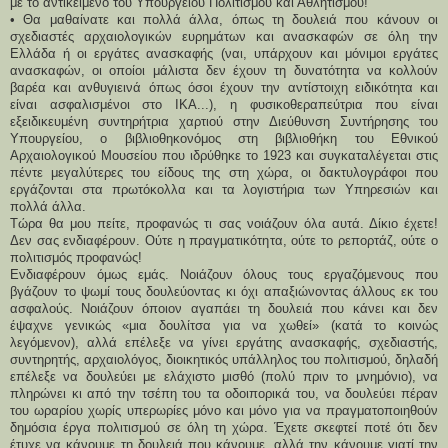
με το αντικείμενο του Υπουργείου Πολιτισμού και Αθλητισμού!
• Θα μαθαίνατε και πολλά άλλα, όπως τη δουλειά που κάνουν οι
σχεδιαστές αρχαιολογικών ευρημάτων και ανασκαφών σε όλη την
Ελλάδα ή οι εργάτες ανασκαφής (ναι, υπάρχουν και μόνιμοι εργάτες
ανασκαφών, οι οποίοι μάλιστα δεν έχουν τη δυνατότητα να κολλούν
βαρέα και ανθυγιεινά όπως όσοι έχουν την αντίστοιχη ειδικότητα και
είναι ασφαλισμένοι στο ΙΚΑ...), η φυσικοθεραπεύτρια που είναι
εξειδικευμένη συντηρήτρια χαρτιού στην Διεύθυνση Συντήρησης του
Υπουργείου, ο βιβλιοθηκονόμος στη βιβλιοθήκη του Εθνικού
Αρχαιολογικού Μουσείου που ιδρύθηκε το 1923 και συγκαταλέγεται στις
πέντε μεγαλύτερες του είδους της στη χώρα, οι δακτυλογράφοι που
εργάζονται στα πρωτόκολλα και τα λογιστήρια των Υπηρεσιών και
πολλά άλλα.
Τώρα θα μου πείτε, προφανώς τι σας νοιάζουν όλα αυτά. Δίκιο έχετε!
Δεν σας ενδιαφέρουν. Ούτε η πραγματικότητα, ούτε το ρεπορτάζ, ούτε ο
πολιτισμός προφανώς!
Ενδιαφέρουν όμως εμάς. Νοιάζουν όλους τους εργαζόμενους που
βγάζουν το ψωμί τους δουλεύοντας κι όχι απαξιώνοντας άλλους εκ του
ασφαλούς. Νοιάζουν όποιον αγαπάει τη δουλειά που κάνει και δεν
έψαχνε γενικώς «μια δουλίτσα για να χωθεί» (κατά το κοινώς
λεγόμενον), αλλά επέλεξε να γίνει εργάτης ανασκαφής, σχεδιαστής,
συντηρητής, αρχαιολόγος, διοικητικός υπάλληλος του πολιτισμού, δηλαδή
επέλεξε να δουλεύει με ελάχιστο μισθό (πολύ πριν το μνημόνιο), να
πληρώνει κι από την τσέπη του τα οδοιπορικά του, να δουλεύει πέραν
του ωραρίου χωρίς υπερωρίες μόνο και μόνο για να πραγματοποιηθούν
δημόσια έργα πολιτισμού σε όλη τη χώρα. Έχετε σκεφτεί ποτέ ότι δεν
έτυχε να κάνουμε τη δουλειά που κάνουμε, αλλά την κάνουμε γιατί την