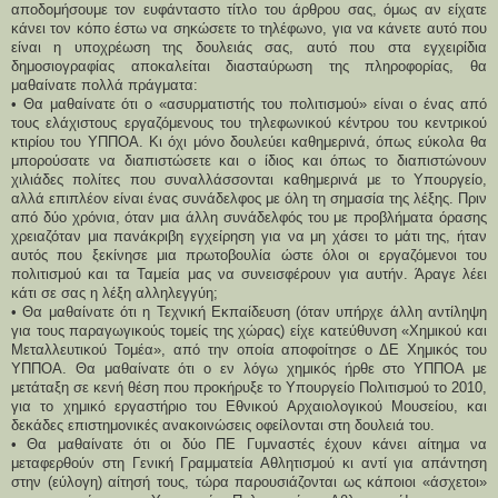
αποδομήσουμε τον ευφάνταστο τίτλο του άρθρου σας, όμως αν είχατε
κάνει τον κόπο έστω να σηκώσετε το τηλέφωνο, για να κάνετε αυτό που
είναι η υποχρέωση της δουλειάς σας, αυτό που στα εγχειρίδια
δημοσιογραφίας αποκαλείται διασταύρωση της πληροφορίας, θα
μαθαίνατε πολλά πράγματα:
• Θα μαθαίνατε ότι ο «ασυρματιστής του πολιτισμού» είναι ο ένας από
τους ελάχιστους εργαζόμενους του τηλεφωνικού κέντρου του κεντρικού
κτιρίου του ΥΠΠΟΑ. Κι όχι μόνο δουλεύει καθημερινά, όπως εύκολα θα
μπορούσατε να διαπιστώσετε και ο ίδιος και όπως το διαπιστώνουν
χιλιάδες πολίτες που συναλλάσσονται καθημερινά με το Υπουργείο,
αλλά επιπλέον είναι ένας συνάδελφος με όλη τη σημασία της λέξης. Πριν
από δύο χρόνια, όταν μια άλλη συνάδελφός του με προβλήματα όρασης
χρειαζόταν μια πανάκριβη εγχείρηση για να μη χάσει το μάτι της, ήταν
αυτός που ξεκίνησε μια πρωτοβουλία ώστε όλοι οι εργαζόμενοι του
πολιτισμού και τα Ταμεία μας να συνεισφέρουν για αυτήν. Άραγε λέει
κάτι σε σας η λέξη αλληλεγγύη;
• Θα μαθαίνατε ότι η Τεχνική Εκπαίδευση (όταν υπήρχε άλλη αντίληψη
για τους παραγωγικούς τομείς της χώρας) είχε κατεύθυνση «Χημικού και
Μεταλλευτικού Τομέα», από την οποία αποφοίτησε ο ΔΕ Χημικός του
ΥΠΠΟΑ. Θα μαθαίνατε ότι ο εν λόγω χημικός ήρθε στο ΥΠΠΟΑ με
μετάταξη σε κενή θέση που προκήρυξε το Υπουργείο Πολιτισμού το 2010,
για το χημικό εργαστήριο του Εθνικού Αρχαιολογικού Μουσείου, και
δεκάδες επιστημονικές ανακοινώσεις οφείλονται στη δουλειά του.
• Θα μαθαίνατε ότι οι δύο ΠΕ Γυμναστές έχουν κάνει αίτημα να
μεταφερθούν στη Γενική Γραμματεία Αθλητισμού κι αντί για απάντηση
στην (εύλογη) αίτησή τους, τώρα παρουσιάζονται ως κάποιοι «άσχετοι»