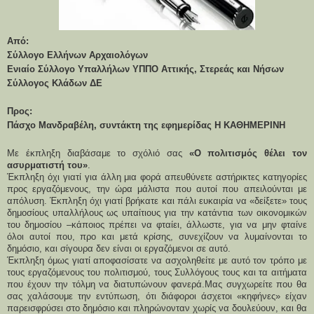
Από:
Σύλλογο Ελλήνων Αρχαιολόγων
Ενιαίο Σύλλογο Υπαλλήλων ΥΠΠΟ Αττικής, Στερεάς και Νήσων
Σύλλογος Κλάδων ΔΕ
Προς:
Πάσχο Μανδραβέλη, συντάκτη της εφημερίδας Η ΚΑΘΗΜΕΡΙΝΗ
Με έκπληξη διαβάσαμε το σχόλιό σας
«Ο πολιτισμός θέλει τον
ασυρματιστή του»
.
Έκπληξη όχι γιατί για άλλη μια φορά απευθύνετε αστήρικτες κατηγορίες
προς εργαζόμενους, την ώρα μάλιστα που αυτοί που απειλούνται με
απόλυση. Έκπληξη όχι γιατί βρήκατε και πάλι ευκαιρία να «δείξετε» τους
δημοσίους υπαλλήλους ως υπαίτιους για την κατάντια των οικονομικών
του δημοσίου –κάποιος πρέπει να φταίει, άλλωστε, για να μην φταίνε
όλοι αυτοί που, προ και μετά κρίσης, συνεχίζουν να λυμαίνονται το
δημόσιο, και σίγουρα δεν είναι οι εργαζόμενοι σε αυτό.
Έκπληξη όμως γιατί αποφασίσατε να ασχοληθείτε με αυτό τον τρόπο με
τους εργαζόμενους του πολιτισμού, τους Συλλόγους τους και τα αιτήματα
που έχουν την τόλμη να διατυπώνουν φανερά.
Μας συγχωρείτε που θα
σας χαλάσουμε την εντύπωση, ότι διάφοροι άσχετοι «κηφήνες» είχαν
παρεισφρύσει στο δημόσιο και πληρώνονταν χωρίς να δουλεύουν, και θα