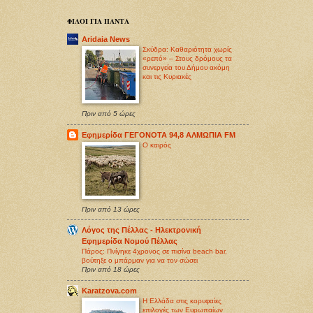
ΦΙΛΟΙ ΓΙΑ ΠΑΝΤΑ
Aridaia News
Σκύδρα: Καθαριότητα χωρίς
«ρεπό» – Στους δρόμους τα
συνεργεία του Δήμου ακόμη
και τις Κυριακές
Πριν από 5 ώρες
Εφημερίδα ΓΕΓΟΝΟΤΑ 94,8 ΑΛΜΩΠΙΑ FM
O καιρός
Πριν από 13 ώρες
Λόγος της Πέλλας - Ηλεκτρονική
Εφημερίδα Νομού Πέλλας
Πάρος: Πνίγηκε 4χρονος σε πισίνα beach bar,
βούτηξε ο μπάρμαν για να τον σώσει
Πριν από 18 ώρες
Karatzova.com
Η Ελλάδα στις κορυφαίες
επιλογές των Ευρωπαίων