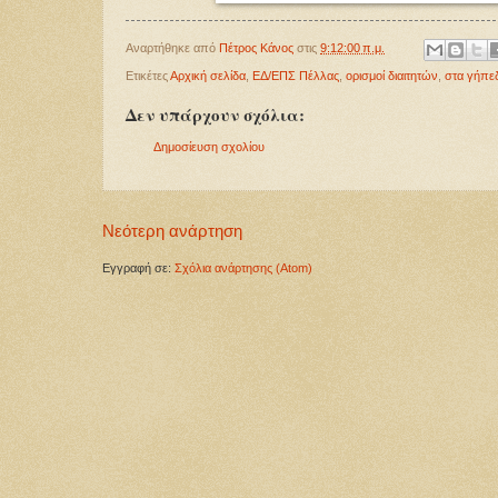
Αναρτήθηκε από
Πέτρος Κάνος
στις
9:12:00 π.μ.
Ετικέτες
Αρχική σελίδα
,
ΕΔ/ΕΠΣ Πέλλας
,
ορισμοί διαιτητών
,
στα γήπε
Δεν υπάρχουν σχόλια:
Δημοσίευση σχολίου
Νεότερη ανάρτηση
Εγγραφή σε:
Σχόλια ανάρτησης (Atom)