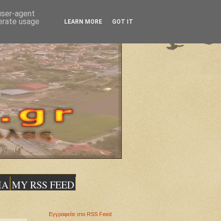
 user-agent
nerate usage
LEARN MORE
GOT IT
ΙΑ
MY RSS FEED
Εγγραφείτε στο RSS Feed