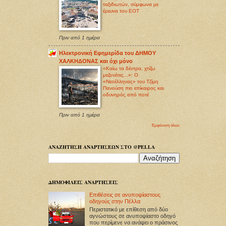
ταξιδιωτών, σύμφωνα με
έρευνα του ΕΟΤ
Πριν από 1 ημέρα
Ηλεκτρονική Εφημερίδα του ΔΗΜΟΥ
ΧΑΛΚΗΔΟΝΑΣ και όχι μόνο
«Καίω τα δέντρα, χτίζω
μεζονέτες...»: Ο
«Νεοέλληνας» του Τζίμη
Πανούση πιο επίκαιρος και
οδυνηρός από ποτέ
Πριν από 1 ημέρα
Εμφάνιση όλων
ΑΝΑΖΗΤΗΣΗ ΑΝΑΡΤΗΣΕΩΝ ΣΤΟ @PELLA
ΔΗΜΟΦΙΛΕΙΣ ΑΝΑΡΤΗΣΕΙΣ
Επιθέσεις σε ανυποψίαστους
οδηγούς στην Πέλλα
Περιστατικό με επίθεση από δύο
αγνώστους σε ανυποψίαστο οδηγό
που περίμενε να ανάψει ο πράσινος