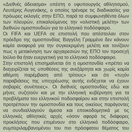
«Διεθνές άδειασμα» υπέστη ο υφυπουργός αθλητισμού,
Λευτέρης Αυγενάκης, ο οποίος τρέναρε τις διαδικασίες για
πρόωρες εκλογές στην ΕΠΟ, παρά τα συμφωνηθέντα όλων
των πλευρών, επικαλούμενος την «ολιστική μελέτη» των
διεθνών ομοσπονδιών για το ελληνικό ποδόσφαιρο.
Οι FIFA και UEFA σε επιστολή που απέστειλαν στον
πρόεδρο της ομοσπονδίας Βαγγέλη Γραμμένο δεν κάνουν
καμία αναφορά για την συγκεκριμένη μελέτη και τονίζουν
πως η μετακίνηση των αρχαιρεσιών της ΕΠΟ τον προσεχή
Ιούλιο θα ήταν ευεργετική για το ελληνικό ποδόσφαιρο.
Στην επιστολή επισημαίνεται ότι η ομοσπονδία «πρέπει να
διαχειρίζεται τις υποθέσεις της ανεξάρτητα και χωρίς καμία
αθέμιτη παρέμβαση από τρίτους» και ότι «τυχόν
παραβιάσεις της υποχρέωσης αυτής ενδέχεται να έχουν
σοβαρές συνέπειες». Οι διεθνείς ομοσπονδίες εδώ και
μήνες συζητούν και με την ελληνική κυβέρνηση για τα
προβλήματα του ελληνικού ποδοσφαίρου και στην επιστολή
προτρέπουν την ομοσπονδία και τους οικείους παράγοντες
να συνδιαλλαγούν άμεσα και εποικοδομητικά με τις
ελληνικές αθλητικές αρχές «όσον αφορά τις διάφορες
προκλήσεις που επιμένουν στο ελληνικό ποδόσφαιρο,
συμπεριλαμβανομένου του πιο πρόσφατου θέματος του