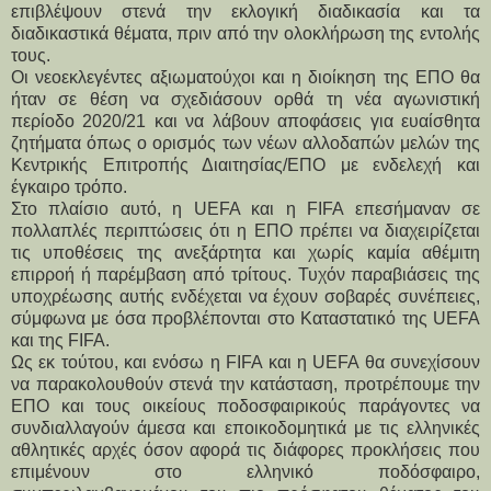
επιβλέψουν στενά την εκλογική διαδικασία και τα
διαδικαστικά θέματα, πριν από την ολοκλήρωση της εντολής
τους.
Οι νεοεκλεγέντες αξιωματούχοι και η διοίκηση της ΕΠΟ θα
ήταν σε θέση να σχεδιάσουν ορθά τη νέα αγωνιστική
περίοδο 2020/21 και να λάβουν αποφάσεις για ευαίσθητα
ζητήματα όπως ο ορισμός των νέων αλλοδαπών μελών της
Κεντρικής Επιτροπής Διαιτησίας/ΕΠΟ με ενδελεχή και
έγκαιρο τρόπο.
Στο πλαίσιο αυτό, η UEFA και η FIFA επεσήμαναν σε
πολλαπλές περιπτώσεις ότι η ΕΠΟ πρέπει να διαχειρίζεται
τις υποθέσεις της ανεξάρτητα και χωρίς καμία αθέμιτη
επιρροή ή παρέμβαση από τρίτους. Τυχόν παραβιάσεις της
υποχρέωσης αυτής ενδέχεται να έχουν σοβαρές συνέπειες,
σύμφωνα με όσα προβλέπονται στο Καταστατικό της UEFA
και της FIFA.
Ως εκ τούτου, και ενόσω η FIFA και η UEFA θα συνεχίσουν
να παρακολουθούν στενά την κατάσταση, προτρέπουμε την
ΕΠΟ και τους οικείους ποδοσφαιρικούς παράγοντες να
συνδιαλλαγούν άμεσα και εποικοδομητικά με τις ελληνικές
αθλητικές αρχές όσον αφορά τις διάφορες προκλήσεις που
επιμένουν στο ελληνικό ποδόσφαιρο,