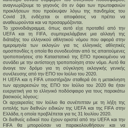
αναγνωρίζουμε το γεγονός ότι εν όψει των πρωτοφανών
προκλήσεων που προέκυψαν λόγω της πανδημίας του
Covid 19, ενδέχεται οι αποφάσεις να πρέπει να
αναθεωρούνται και να προσαρμόζονται.
Το χρονοδιάγραμμα, όπως αυτό είχε προταθεί από την
UEFA και τη FIFA, συμπεριελάμβανε μια αλλαγή της
διάταξης του ελληνικού αθλητικού νόμου που αφορά στην
ημερομηνία των εκλογών για τις ελληνικές αθλητικές
ομοσπονδίες η οποία θα συνοδευόταν από τις απαιτούμενες
τροποποιήσεις στο Καταστατικό της ΕΠΟ προκειμένου να
συνάδει με την αντίστοιχη τροποποίηση στον νόμο. Αυτό θα
άνοιγε τον δρόμο για τη σύγκληση εκλογικής γενικής
συνέλευσης από την ΕΠΟ τον Ιούλιο του 2020.
Η UEFA και η FIFA υποστήριζαν σταθερά ότι η μετακίνηση
των αρχαιρεσιών της ΕΠΟ τον Ιούλιο του 2020 θα ήταν
ευεργετική για το ελληνικό ποδόσφαιρο για τους παρακάτω
βασικούς λόγους:
Οι αρχαιρεσίες τον Ιούλιο θα συνέπιπταν με τη λήξη της
εντολής των διεθνών ειδικών της UEFA και της FIFA στην
Ελλάδα, η οποία προβλέπεται για τις 31 Ιουλίου 2020.
Οι διεθνείς ειδικοί που έχουν οριστεί από την UEFA και την
FIFA θα μπορούσαν να παρακολουθήσουν και να