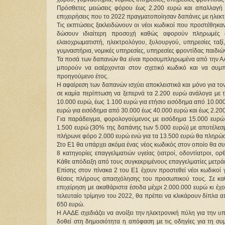
Πρόσθετες μειώσεις φόρου έως 2.200 ευρώ και απαλλαγή α
επιχειρήσεις που το 2022 πραγματοποίησαν δαπάνες με ηλε
Τις εκπτώσεις ξεκλειδώνουν οι νέοι κωδικοί που προστέθηκα
δώσουν ιδιαίτερη προσοχή καθώς αφορούν πληρωμές σε
ελαιοχρωματιστή, ηλεκτρολόγου, ξυλουργού, υπηρεσίες ταξί
γυμναστήρια, νομικές υπηρεσίες, υπηρεσίες φροντίδας παιδιών 
Τα ποσά των δαπανών θα είναι προσυμπληρωμένα από την ΑΑΔ
μπορούν να εισέρχονται στον σχετικό κωδικό και να συ
προηγούμενο έτος.
Η αφαίρεση των δαπανών ισχύει αποκλειστικά και μόνο για τ
σε καμία περίπτωση να ξεπερνά τα 2.200 ευρώ ανάλογα με τ
10.000 ευρώ, έως 1.100 ευρώ για ετήσιο εισόδημα από 10.00
ευρώ για εισόδημα από 30.000 έως 40.000 ευρώ και έως 2.20
Για παράδειγμα, φορολογούμενος με εισόδημα 15.000 ευρώ
1.500 ευρώ (30% της δαπάνης των 5.000 ευρώ) με αποτέλεσμ
πλήρωνε φόρο 2.000 ευρώ ενώ για τα 13.500 ευρώ θα πληρώσ
Στο Ε1 θα υπάρχει ακόμα ένας νέος κωδικός στον οποίο θα 
8 κατηγορίες επαγγελματιών υγείας (ιατροί, οδοντίατροι, ορ
Κάθε απόδειξη από τους συγκεκριμένους επαγγελματίες μετράε
Επίσης στον πίνακα 2 του Ε1 έχουν προστεθεί νέοι κωδικοί γι
θέσεις πλήρους απασχόλησης του προσωπικού τους. Σε καθ
επιχείρηση με ακαθάριστα έσοδα μέχρι 2.000.000 ευρώ κι έ
τελευταίο τρίμηνο του 2022, θα πρέπει να κλικάρουν δίπλα 
650 ευρώ.
Η ΑΑΔΕ σχεδιάζει να ανοίξει την ηλεκτρονική πύλη για την
δοθεί στη δημοσιότητα η απόφαση με τις οδηγίες για τη σ