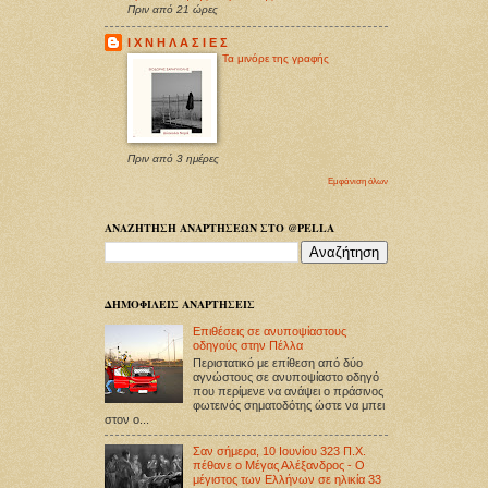
Πριν από 21 ώρες
Ι Χ Ν Η Λ Α Σ Ι Ε Σ
Τα μινόρε της γραφής
Πριν από 3 ημέρες
Εμφάνιση όλων
ΑΝΑΖΗΤΗΣΗ ΑΝΑΡΤΗΣΕΩΝ ΣΤΟ @PELLA
ΔΗΜΟΦΙΛΕΙΣ ΑΝΑΡΤΗΣΕΙΣ
Επιθέσεις σε ανυποψίαστους
οδηγούς στην Πέλλα
Περιστατικό με επίθεση από δύο
αγνώστους σε ανυποψίαστο οδηγό
που περίμενε να ανάψει ο πράσινος
φωτεινός σηματοδότης ώστε να μπει
στον ο...
Σαν σήμερα, 10 Ιουνίου 323 Π.Χ.
πέθανε ο Μέγας Αλέξανδρος - Ο
μέγιστος των Ελλήνων σε ηλικία 33