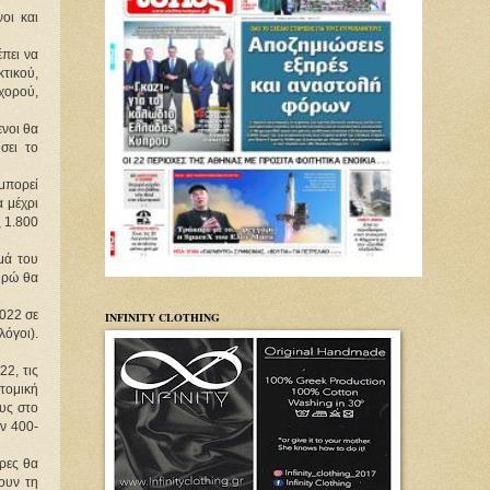
οι και
πει να
τικού,
χορού,
νοι θα
σει το
μπορεί
 μέχρι
ς 1.800
μά του
υρώ θα
022 σε
INFINITY CLOTHING
λόγοι).
22, τις
τομική
υς στο
ν 400-
ρες θα
ουν τη