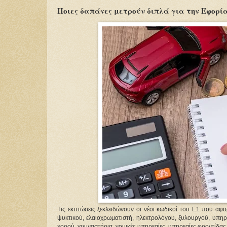
Ποιες δαπάνες μετρούν διπλά για την Εφορί
Τις εκπτώσεις ξεκλειδώνουν οι νέοι κωδικοί του Ε1 που αφ
ψυκτικού, ελαιοχρωματιστή, ηλεκτρολόγου, ξυλουργού, υπηρε
χορού, γυμναστήρια, νομικές υπηρεσίες, υπηρεσίες φροντίδας 