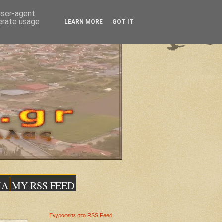
 user-agent
nerate usage
LEARN MORE
GOT IT
ΙΑ
MY RSS FEED
Εγγραφείτε στο RSS Feed