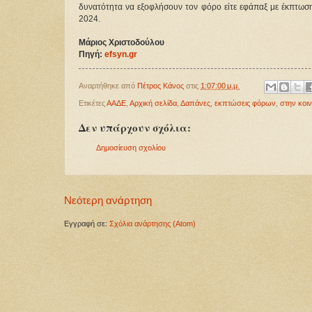
δυνατότητα να εξοφλήσουν τον φόρο είτε εφάπαξ με έκπτωση
2024.
Μάριος Χριστοδούλου
Πηγή:
efsyn.gr
Αναρτήθηκε από
Πέτρος Κάνος
στις
1:07:00 μ.μ.
Ετικέτες
ΑΑΔΕ
,
Αρχική σελίδα
,
Δαπάνες
,
εκπτώσεις φόρων
,
στην κοι
Δεν υπάρχουν σχόλια:
Δημοσίευση σχολίου
Νεότερη ανάρτηση
Εγγραφή σε:
Σχόλια ανάρτησης (Atom)