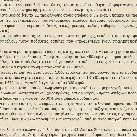
πό το τέλος επιτηδεύματος θα έχουν στο φετινό εκκαθαριστικό φορολογούμεν
κτρονικά μέσα πληρωμής ή προχώρησαν σε προσλήψεις προσωπικού.
ν στο βασικό έντυπο Ε1 της δήλωσης στους οποίους οι 8,9 εκατ. υπόχρεοι θα πρέ
 20 συγκεκριμένους επαγγελματικούς κλάδους (εργασίες υδραυλικού, ψυκ
, κομμωτήρια, υπηρεσίες κηδειών, μασάζ, φυσικής ευεξίας, καθαρισμού, σχολές 
κ.ά.).
Ε, με βάση τα στοιχεία που θα αποστείλουν οι τράπεζες, ωστόσο οι φορολογούμε
μπληρώνουν τυχόν πρόσθετες δαπάνες που αποδεδειγμένα έχουν πραγματοποιή
ον υπολογισμό του φόρου εισοδήματος και όχι άλλου φόρου. Η έκπτωση φόρου δεν 
ο ύψος του εισοδήματος. Το όφελος ανέρχεται έως 450 ευρώ για ετήσιο εισόδημα
0 έως 20.000 ευρώ, έως 1.400 ευρώ για εισόδημα από 20.000 έως 30.000 ευρώ, έω
0 ευρώ για ετήσιο εισόδημα πάνω από 40.000 ευρώ.
 πραγματοποιεί δαπάνες ύψους 5.000 ευρώ και έτσι αφαιρούνται από το εισόδη
α το φορολογητέο εισόδημά του να περιορίζεται σε 13.500 ευρώ. Για τα 15.000 ε
ει 1.670 ευρώ. Δηλαδή θα γλιτώσει φόρο 330 ευρώ.
συμπληρωθούν τα ποσά που πλήρωσαν με ηλεκτρονικά μέσα οι φορολογούμενοι το 2
θοδοντικοί, οστεοπαθητικοί, χειροπράκτες, οφθαλμίατροι, χειροποδιστές και ποδο
ι διπλά για την κάλυψη του 30% του ατομικού εισοδήματος.
α τις μικρομεσαίες επιχειρήσεις οι οποίες αύξησαν, στο τελευταίο τρίμηνο του 20
έναν από τους κωδικούς αυτούς ο υπόχρεος ή και η σύζυγος, εφόσον έχουν α
χουν αυξήσει τις θέσεις πλήρους απασχόλησης προσλαμβάνοντας νέους εργαζόμενο
από την ένδειξη «ΝΑΙ» προκειμένου να απαλλαγούν από το τέλος επιτηδεύματος τω
 υποβολή των φορολογικών δηλώσεων έως τις 30 Μαρτίου 2023 ενώ τις επόμενες μέ
υμπλήρωσή τους. Οι φορολογούμενοι με χρεωστικό εκκαθαριστικό σημείωμα θα έχ