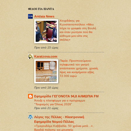
ΦΙΛΟΙ ΓΙΑ ΠΑΝΤΑ
Aridaia News
Χουρδάκης για
Κωνσταντοπούλου: «Μου
πήρε το γραφείο στη Βουλή
και όταν ρώτησα πού θα
κάθομαι μου είπε στις
σκάλες»
Πριν από 15 ώρες
Karatzova.com
Πιερία: Προσποιούμενοι
τηλεφωνικά τον γιατρό
απέσπασαν χρήματα, χρυσές
λίρες και κοσμήματα αξίας
72.000 ευρώ
Πριν από 18 ώρες
Εφημερίδα ΓΕΓΟΝΟΤΑ 94,8 ΑΛΜΩΠΙΑ FM
Άνοιξε η πλατφόρμα για ο πρόγραμμα
"Τουρισμός για Όλους 2026"
Πριν από 21 ώρες
Λόγος της Πέλλας - Ηλεκτρονική
Εφημερίδα Νομού Πέλλας
«Τραγουδάμε Καββαδία, 50 χρόνια μετά…».
Βραδιά ποίησης και μουσικής