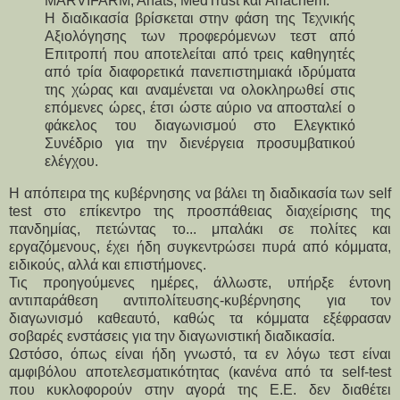
MARVIFARM, Anats, MedTrust και Anachem.
Η διαδικασία βρίσκεται στην φάση της Τεχνικής
Αξιολόγησης των προφερόμενων τεστ από
Επιτροπή που αποτελείται από τρεις καθηγητές
από τρία διαφορετικά πανεπιστημιακά ιδρύματα
της χώρας και αναμένεται να ολοκληρωθεί στις
επόμενες ώρες, έτσι ώστε αύριο να αποσταλεί ο
φάκελος του διαγωνισμού στο Ελεγκτικό
Συνέδριο για την διενέργεια προσυμβατικού
ελέγχου.
Η απόπειρα της κυβέρνησης να βάλει τη διαδικασία των self
test στο επίκεντρο της προσπάθειας διαχείρισης της
πανδημίας, πετώντας το... μπαλάκι σε πολίτες και
εργαζόμενους, έχει ήδη συγκεντρώσει πυρά από κόμματα,
ειδικούς, αλλά και επιστήμονες.
Τις προηγούμενες ημέρες, άλλωστε, υπήρξε έντονη
αντιπαράθεση αντιπολίτευσης-κυβέρνησης για τον
διαγωνισμό καθεαυτό, καθώς τα κόμματα εξέφρασαν
σοβαρές ενστάσεις για την διαγωνιστική διαδικασία.
Ωστόσο, όπως είναι ήδη γνωστό, τα εν λόγω τεστ είναι
αμφιβόλου αποτελεσματικότητας (κανένα από τα self-test
που κυκλοφορούν στην αγορά της Ε.Ε. δεν διαθέτει