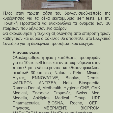
Τέλος στην πρώτη φάση του διαγωνισμού-εξπρές της
κυβέρνησης για τα δέκα εκατομμύρια self tests, με την
Πολιτική Προστασία να ανακοινώνει τα ονόματα των 30
εταιρειών που δήλωσαν ενδιαφέρον.
Θα ακολουθήσει η τεχνική αξιολόγηση από επιτροπή τριών
καθηγητών και αύριο ο φάκελος θα αποσταλεί στο Ελεγκτικό
Συνέδριο για τη διενέργεια προσυβματικού ελέγχου.
Η ανακοίνωση
Ολοκληρώθηκε η φάση κατάθεσης προσφορών
για τα 10 εκ. self-tests και ανταποκρινόμενοι στην
πρόσκληση ενδιαφέροντος κατέθεσαν φακέλους
οι κάτωθι 30 εταιρείες: Naturalis, Petroil, Μίγκος,
Δίγκας, ENNOVATIVE, Bioplus, Dermis,
ΦΑΓΚΡΟΝ, ΑΝΤΙΣΕΛ, Helix, Biospeedia,
Ramma Dental, Medhealth, Hygiene ONE, GMK
Medical, Ξενοφών Γερμανός, Swiss Med,
Medella, Asklipios Medical Group, URF
Pharmaceutical, BIOSNA, Roche, QEFII,
Πήγασος, MEEPMENT, BIOPROM,