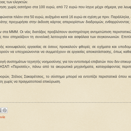
ειας των ελεγκτών.
ίνηση χωρίς εισιτήριο στα 100 ευρώ, από 72 ευρώ που ίσχυε μέχρι σήμερα, για λεωφ
φώνεται πλέον στα 50 ευρώ, αυξημένο κατά 16 ευρώ σε σχέση με πριν. Παράλληλα, δ
άτης προχωρήσει στην έκδοση κάρτας απεριορίστων διαδρομών, ενθαρρύνοντας έτ
ων στα ΜΜΜ. Οι νέες διατάξεις προβλέπουν αυστηρότερη αντιμετώπιση περιστατικώ
ιες που επηρεάζουν τη συνολική λειτουργία και ασφάλεια των συγκοινωνιών. Επιπλέ
λής κοινωφελούς εργασίας σε όσους προκαλούν φθορές σε οχήματα και υποδομέ
μπορούν να υποχρεώνονται να συμμετέχουν σε εργασίες αποκατάστασης, όπως καθαρ
γή συστημάτων τεχνητής νοημοσύνης για τον εντοπισμό επιβατών που δεν επικυρ
 ΗΣΑΠ «Περισσός», πάνω από τα ακυρωτικά μηχανήματα, καταγράφοντας περιπτ
ών, Στέλιος Σακαρέτσιος, το σύστημα μπορεί να εντοπίζει περιστατικά όπου κά
άτη χωρίς να πραγματοποιεί επικύρωση.
ωνία