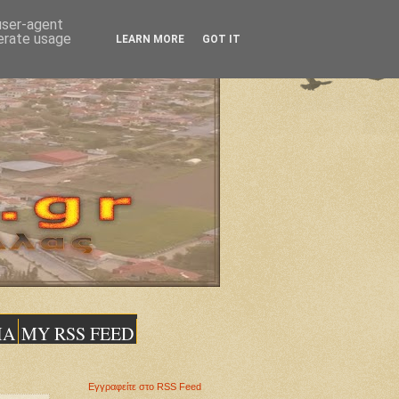
 user-agent
nerate usage
LEARN MORE
GOT IT
ΙΑ
MY RSS FEED
Εγγραφείτε στο RSS Feed