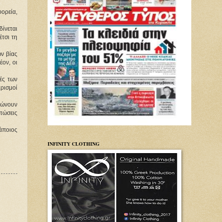
ορεία, 
ίνεται 
σι τη 
ν βίας 
ον, οι 
ς των 
ισμοί 
ώνουν 
ώσεις 
ποιος 
INFINITY CLOTHING