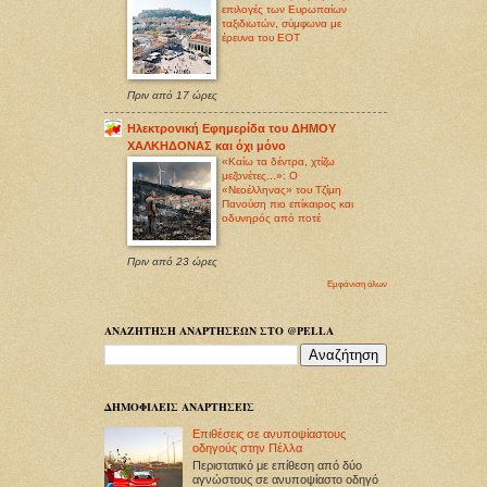
επιλογές των Ευρωπαίων
ταξιδιωτών, σύμφωνα με
έρευνα του ΕΟΤ
Πριν από 17 ώρες
Ηλεκτρονική Εφημερίδα του ΔΗΜΟΥ
ΧΑΛΚΗΔΟΝΑΣ και όχι μόνο
«Καίω τα δέντρα, χτίζω
μεζονέτες...»: Ο
«Νεοέλληνας» του Τζίμη
Πανούση πιο επίκαιρος και
οδυνηρός από ποτέ
Πριν από 23 ώρες
Εμφάνιση όλων
ΑΝΑΖΗΤΗΣΗ ΑΝΑΡΤΗΣΕΩΝ ΣΤΟ @PELLA
ΔΗΜΟΦΙΛΕΙΣ ΑΝΑΡΤΗΣΕΙΣ
Επιθέσεις σε ανυποψίαστους
οδηγούς στην Πέλλα
Περιστατικό με επίθεση από δύο
αγνώστους σε ανυποψίαστο οδηγό