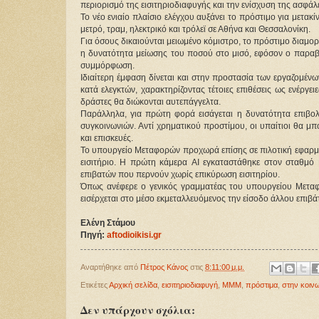
περιορισμό της εισιτηριοδιαφυγής και την ενίσχυση της ασφάλ
Το νέο ενιαίο πλαίσιο ελέγχου αυξάνει το πρόστιμο για μετακ
μετρό, τραμ, ηλεκτρικό και τρόλεϊ σε Αθήνα και Θεσσαλονίκη.
Για όσους δικαιούνται μειωμένο κόμιστρο, το πρόστιμο διαμορ
η δυνατότητα μείωσης του ποσού στο μισό, εφόσον ο παραβ
συμμόρφωση.
Ιδιαίτερη έμφαση δίνεται και στην προστασία των εργαζομέν
κατά ελεγκτών, χαρακτηρίζοντας τέτοιες επιθέσεις ως ενέργε
δράστες θα διώκονται αυτεπάγγελτα.
Παράλληλα, για πρώτη φορά εισάγεται η δυνατότητα επιβο
συγκοινωνιών. Αντί χρηματικού προστίμου, οι υπαίτιοι θα 
και επισκευές.
Το υπουργείο Μεταφορών προχωρά επίσης σε πιλοτική εφαρμο
εισιτήριο. Η πρώτη κάμερα AI εγκαταστάθηκε στον σταθμό
επιβατών που περνούν χωρίς επικύρωση εισιτηρίου.
Όπως ανέφερε ο γενικός γραμματέας του υπουργείου Μεταφορ
εισέρχεται στο μέσο εκμεταλλευόμενος την είσοδο άλλου επιβ
Ελένη Στάμου
Πηγή: 
aftodioikisi.gr
Αναρτήθηκε από
Πέτρος Κάνος
στις
8:11:00 μ.μ.
Ετικέτες
Αρχική σελίδα
,
εισιτηριοδιαφυγή
,
ΜΜΜ
,
πρόστιμα
,
στην κοιν
Δεν υπάρχουν σχόλια: