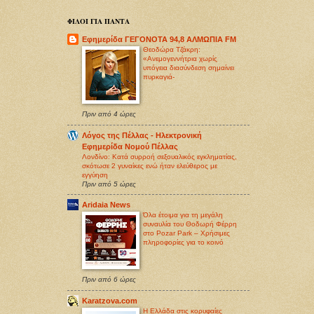
ΦΙΛΟΙ ΓΙΑ ΠΑΝΤΑ
Εφημερίδα ΓΕΓΟΝΟΤΑ 94,8 ΑΛΜΩΠΙΑ FM
Θεοδώρα Τζάκρη:
«Ανεμογεννήτρια χωρίς
υπόγεια διασύνδεση σημαίνει
πυρκαγιά-
Πριν από 4 ώρες
Λόγος της Πέλλας - Ηλεκτρονική
Εφημερίδα Νομού Πέλλας
Λονδίνο: Κατά συρροή σεξoυαλικός εγκληματίας,
σκότωσε 2 γυναίκες ενώ ήταν ελεύθερος με
εγγύηση
Πριν από 5 ώρες
Aridaia News
Όλα έτοιμα για τη μεγάλη
συναυλία του Θοδωρή Φέρρη
στο Pozar Park – Χρήσιμες
πληροφορίες για το κοινό
Πριν από 6 ώρες
Karatzova.com
Η Ελλάδα στις κορυφαίες