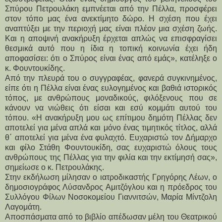
Σπύρου Πετρουλάκη εμπνέεται από την Πέλλα, προσφέρει 
στον τόπο μας ένα ανεκτίμητο δώρο. Η σχέση που έχει 
αναπτύξει με την περιοχή μας είναι πλέον μια σχέση ζωής. 
Και η αποψινή ανακήρυξη έρχεται απλώς να επισφραγίσει 
θεσμικά αυτό που η ίδια η τοπική κοινωνία έχει ήδη 
αποφασίσει: ότι ο Σπύρος είναι ένας από εμάς», κατέληξε ο 
κ. Φουντουκίδης.
Από την πλευρά του ο συγγραφέας, φανερά συγκινημένος, 
είπε ότι η Πέλλα είναι ένας ευλογημένος και βαθιά ιστορικός 
τόπος, με ανθρώπους μοναδικούς, φιλόξενους που σε 
κάνουν να νιώθεις ότι είσαι και εσύ κομμάτι αυτού του 
τόπου. «Η ανακήρυξη μου ως επίτιμου δημότη Πέλλας δεν 
αποτελεί για μένα απλά και μόνο ένας τιμητικός τίτλος, αλλά 
θ΄ αποτελεί για μένα ένα φυλαχτό. Ευχαριστώ τον Δήμαρχο 
και φίλο Στάθη Φουντουκίδη, σας ευχαριστώ όλους τους 
ανθρώπους της Πέλλας για την φιλία και την εκτίμησή σας», 
σημείωσε ο κ. Πετρουλάκης. 
Στην εκδήλωση μίλησαν ο ιατροδικαστής Γρηγόρης Λέων, ο 
δημοσιογράφος Λύσανδρος Αμιτζόγλου και η πρόεδρος του 
Συλλόγου Φίλων Νοσοκομείου Γιαννιτσών, Μαρία Μίντζολη 
Λαγομάτη.
Αποσπάσματα από το βιβλίο απέδωσαν μέλη του Θεατρικού 