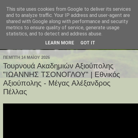
This site uses cookies from Google to deliver its services
and to analyze traffic. Your IP address and user-agent are
shared with Google along with performance and security
metrics to ensure quality of service, generate usage
statistics, and to detect and address abuse.
LEARN MORE
GOT IT
ΠΈΜΠΤΗ 14 ΜΑΪ́ΟΥ 2026
Τουρνουά Ακαδημιών Αξιούπολης
"ΙΩΑΝΝΗΣ ΤΣΟΝΟΓΛΟΥ" | Εθνικός
Αξιούπολης - Μέγας Αλέξανδρος
Πέλλας