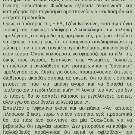
Ενωση Ευρωπαίων Φιλάθλων εξέδωσε ανακοίνωση και 
κατηγόρησε την παγκόσμια ομοσπονδία για «εκβιασμό» και 
«έσχατη προδοσία».
Ομως ο πρόεδρος της FIFA, Τζάνι Ινφαντίνο, κατά την πάγια 
τακτική του, σφυρίζει αδιάφορα. Δικαιολόγησε την πολιτική 
τιμολόγησης στα γήπεδα της αμερικανικής ηπείρου: «Πρέπει 
να έχουμε υπόψη μας ότι το τουρνουά συνδιοργανώνει η 
χώρα με την πιο ανεπτυγμένη αγορά θεάματος και αναψυχής 
στον κόσμο. Οπότε καλούμαστε να εφαρμόζουμε τα τέλη της 
δικής τους αγοράς. Επιπλέον, στις Ηνωμένες Πολιτείες 
επιτρέπεται η αναδιάθεση των εισιτηρίων και η “δυναμική” 
τιμολόγησή τους. Οπότε για όσους παραπονούνται ότι εμείς 
διαθέτουμε ακριβά εισιτήρια, ας σκεφτεί ότι το ίδιο εισιτήριο 
μπορεί να πάει στη μαύρη αγορά και να διατεθεί σε 
τουλάχιστον υπερδιπλάσια τιμή». Η λογική του «αν εσύ δεν 
το πάρεις, θα το αρπάξει κάποιος με μεγαλύτερες τσέπες, 
αλλά εγώ θα έχω βγάλει τα λεφτά μου...».
Επιπλέον ο Ινφαντίνο έκανε και αστειάκια: «Αν κάποιος 
πληρώσει 2 εκατ. ευρώ για ένα εισιτήριο, εγώ προσωπικά 
θα του πάω ένα χοτ-ντογκ και μία Coca-Cola για να 
βεβαιωθώ ότι περνάει ωραία». Δεν μπορούσε να κρύψει ο 
Ιταλοελβετός παράγοντας ότι αυτοί οι «φίλαθλοι» τον 