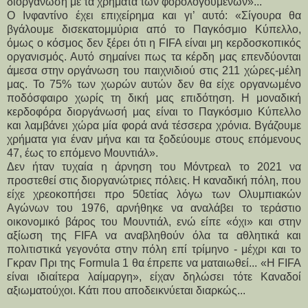
διοργάνωση με τα χρήματα των φορολογουμένων»...
Ο Ινφαντίνο έχει επιχείρημα και γι’ αυτό: «Σίγουρα θα 
βγάλουμε δισεκατομμύρια από το Παγκόσμιο Κύπελλο, 
όμως ο κόσμος δεν ξέρει ότι η FIFA είναι μη κερδοσκοπικός 
οργανισμός. Αυτό σημαίνει πως τα κέρδη μας επενδύονται 
άμεσα στην οργάνωση του παιχνιδιού στις 211 χώρες-μέλη 
μας. Το 75% των χωρών αυτών δεν θα είχε οργανωμένο 
ποδόσφαιρο χωρίς τη δική μας επιδότηση. Η μοναδική 
κερδοφόρα διοργάνωσή μας είναι το Παγκόσμιο Κύπελλο 
και λαμβάνει χώρα μία φορά ανά τέσσερα χρόνια. Βγάζουμε 
χρήματα για έναν μήνα και τα ξοδεύουμε στους επόμενους 
47, έως το επόμενο Μουντιάλ».
Δεν ήταν τυχαία η άρνηση του Μόντρεαλ το 2021 να 
προστεθεί στις διοργανώτριες πόλεις. Η καναδική πόλη, που 
είχε χρεοκοπήσει προ 50ετίας λόγω των Ολυμπιακών 
Αγώνων του 1976, αρνήθηκε να αναλάβει το τεράστιο 
οικονομικό βάρος του Μουντιάλ, ενώ είπε «όχι» και στην 
αξίωση της FIFA να αναβληθούν όλα τα αθλητικά και 
πολιτιστικά γεγονότα στην πόλη επί τρίμηνο - μέχρι και το 
Γκραν Πρι της Formula 1 θα έπρεπε να ματαιωθεί... «Η FIFA 
είναι ιδιαίτερα λαίμαργη», είχαν δηλώσει τότε Καναδοί 
αξιωματούχοι. Κάτι που αποδεικνύεται διαρκώς...