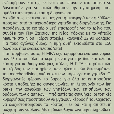
ενδιαφέρουν και όχι εκείνοι που φτάνουν στο σημείο να 
δανειστούν για να ακολουθήσουν την αγαπημένη τους 
ομάδα στην τεράστια αυτή διοργάνωση.
Ακριβότατες είναι και οι τιμές για τη μεταφορά των φιλάθλων 
προς και από τα περισσότερα γήπεδα της διοργάνωσης. Για 
παράδειγμα, το εισιτήριο μετ’ επιστροφής για το τρένο που 
συνδέει την Πεν Στέισιον της Νέας Υόρκης με το γήπεδο 
MetLife στο Νιου Τζέρσι στοιχίζει κανονικά 12,90 δολάρια. 
Για τους αγώνες όμως, η τιμή αυτή εκτοξεύεται στα 150 
δολάρια, ήτοι ενδεκαπλασιάζεται!
Γιατί συμβαίνει αυτό; Η FIFA έχει εφαρμόσει ένα οικονομικό 
μοντέλο όπου όλα τα κέρδη είναι για την ίδια και όλα τα 
κόστη για τις διοργανώτριες πόλεις. Η FIFA εισπράττει όλο 
το κέρδος των εισιτηρίων, των τηλεοπτικών δικαιωμάτων, 
του merchandising, ακόμα και των πάρκινγκ στα γήπεδα. Οι 
διοργανωτές φέρουν το βάρος για όλα τα επιπρόσθετα 
κόστη υποδομής: τις συγκοινωνίες, τη λειτουργία των fan 
parks, την ασφάλεια των γηπέδων, των επισήμων, των 
ομάδων, των διαιτητών... Υπό αυτές τις συνθήκες, οι τοπικές 
κυβερνήσεις προσπαθούν να βγάλουν κέρδος ή τουλάχιστον 
να ελαχιστοποιήσουν το κόστος - εξ ου και η απίστευτη 
αύξηση των ναύλων. Με τη δικαιολογία «να μην πληρωθεί η 