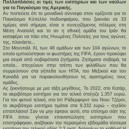
Πολλαπλάσιες οι τιμές των εισιτηρίων και των ναύλων
για το Παγκόσμιο της Αμερικής.
Αν πιστεύετε ότι το μοναδικό σύννεφο στον ορίζοντα για το 
Παγκόσμιο Κύπελλο ποδοσφαίρου, που ξεκινάει σε 33 
ημέρες από σήμερα, είναι ο συνεχιζόμενος πόλεμος στη 
Μέση Ανατολή και το αν η εθνική ομάδα του Ιράν θα 
καταφέρει να πάει στις Ηνωμένες Πολιτείες για τους αγώνες 
της, πλανάστε...
Στο Μουντιάλ XL των 48 ομάδων και των 104 αγώνων, το 
οποίο εμπνεύστηκαν οι φωστήρες της FIFA, έχουν προκύψει 
μια σειρά από σοβαρότατα ζητήματα. Ζητήματα σοβαρά, τα 
οποία... στοχεύουν στην τσέπη των φιλάθλων που θα 
συρρεύσουν στα γήπεδα των ΗΠΑ, του Μεξικού και του 
Καναδά για να παρακολουθήσουν τις αγαπημένες τους 
ομάδες.
Ας ξεκινήσουμε με μια τάξη μεγέθους. Το 2022, στο Κατάρ, 
το ακριβότερο εισιτήριο για τον τελικό στοίχιζε 1.357 ευρώ. 
Για τον φετινό τελικό, στο Ιστ Ράδερφορντ του Νιου Τζέρσι, 
το ακριβότερο εισιτήριο τιμάται στα 9.332 ευρώ – σχεδόν 
επταπλάσιο! Σαν να μην έφτανε αυτό, στο επίσημο σάιτ της 
FIFA όπου γίνεται επαναπώληση εισιτηρίων που 
επιστράφηκαν, ανέβηκαν την περασμένη εβδομάδα τέσσερα 
εισιτήρια του τελικού αξίας 2,3 εκατ. δολαρίων το καθένα! Η 