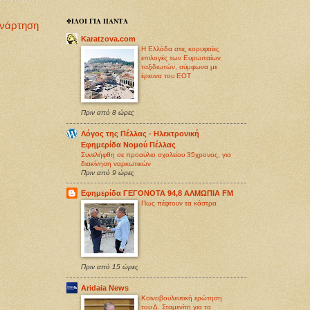
ΦΙΛΟΙ ΓΙΑ ΠΑΝΤΑ
Ανάρτηση
Karatzova.com
Η Ελλάδα στις κορυφαίες
επιλογές των Ευρωπαίων
ταξιδιωτών, σύμφωνα με
έρευνα του ΕΟΤ
Πριν από 8 ώρες
Λόγος της Πέλλας - Ηλεκτρονική
Εφημερίδα Νομού Πέλλας
Συνελήφθη σε προαύλιο σχολείου 35χρονος, για
διακίνηση ναρκωτικών
Πριν από 9 ώρες
Εφημερίδα ΓΕΓΟΝΟΤΑ 94,8 ΑΛΜΩΠΙΑ FM
Πως πέφτουν τα κάστρα
Πριν από 15 ώρες
Aridaia News
Κοινοβουλευτική ερώτηση
του Δ. Σταμενίτη για τα