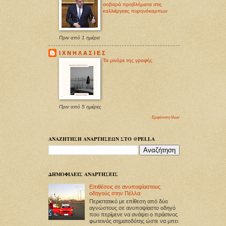
σοβαρά προβλήματα στις
καλλιέργειες πυρηνόκαρπων
Πριν από 1 ημέρα
Ι Χ Ν Η Λ Α Σ Ι Ε Σ
Τα μινόρε της γραφής
Πριν από 5 ημέρες
Εμφάνιση όλων
ΑΝΑΖΗΤΗΣΗ ΑΝΑΡΤΗΣΕΩΝ ΣΤΟ @PELLA
ΔΗΜΟΦΙΛΕΙΣ ΑΝΑΡΤΗΣΕΙΣ
Επιθέσεις σε ανυποψίαστους
οδηγούς στην Πέλλα
Περιστατικό με επίθεση από δύο
αγνώστους σε ανυποψίαστο οδηγό
που περίμενε να ανάψει ο πράσινος
φωτεινός σηματοδότης ώστε να μπει