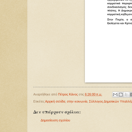
Αναρτήθηκε από
Πέτρος Κάνος
στις
6:26:00 π.μ.
Ετικέτες
Αρχική σελίδα
,
στην κοινωνία
,
Σύλλογος Δημοτικών Υπαλλήλ
Δεν υπάρχουν σχόλια:
Δημοσίευση σχολίου