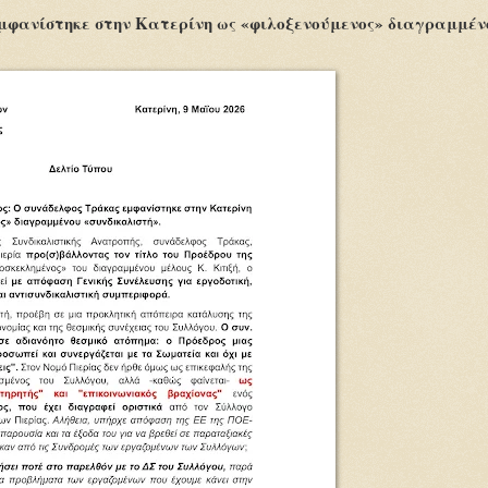
μφανίστηκε στην Κατερίνη ως «φιλοξενούμενος» διαγραμμέν