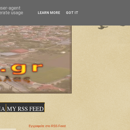
 user-agent
nerate usage
LEARN MORE
GOT IT
ΙΑ
MY RSS FEED
Εγγραφείτε στο RSS Feed