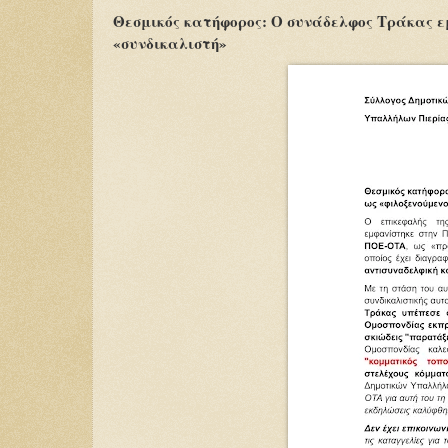
Θεσμικός κατήφορος: Ο συνάδελφος Τράκας ε
«συνδικαλιστή»