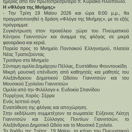
ημέρας από τον πρωτοπρεσβύτερο π. Κυριάκο Ηλιόπουλο.
Η «Φλόγα της Μνήμης»
- Την Τρίτη 19 Μαϊου 2026 και ώρα 8:00 μ.μ., θα 
πραγματοποιηθεί η δράση «Φλόγα της Μνήμης», με το εξής 
πρόγραμμα:
Συγκέντρωση στον προαύλειο χώρο του Πνευματικού 
Κέντρου Γιαννιτσών και άναμμα της φλόγας σε μικρά 
φαναράκια και κεριά.
Πορεία προς το Μνημείο Ποντιακού Ελληνισμού, πλατεία 
Νέας Τραπεζούντας
Τρισάγιο στο Μνημείο
Σύντομη ομιλία Δημάρχου Πέλλας, Ευστάθιου Φουντουκίδη
Μικρή μουσική επένδυση από καθηγητές και μαθητές του 
Αλεξάνδρειου Δημοτικού Ωδείου Γιαννιτσών και του 
Μουσικού Σχολείου Γιαννιτσών
Ομιλία από την Φιλόλογο κ. Ευδοκία Σπανίδου
Πυρρίχιος Χορός- Σέρρα
Ενός λεπτού σιγή 
Εναπόθεση της φλόγας και αποχώρηση.
Στην εκδήλωση συμμετέχουν τα σωματεία: Εύξεινος Λέσχη 
Γιαννιτσών και Σύλλογος Ποντίων Γιαννιτσών, το 
Αλεξάνδρειο Δημοτικό Ωδείο και το Μουσικό Σχολείο.
Το βράδυ της Τρίτης, 19 Μαϊου, το κτίριο του Πνευματικού 