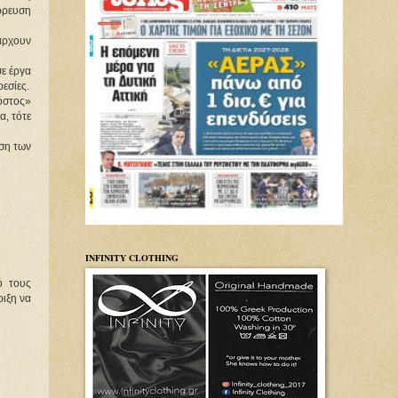
ρρευση
ρχουν 
ε έργα 
εσίες.
στος» 
, τότε 
ση των 
INFINITY CLOTHING
 τους 
ιξη να 