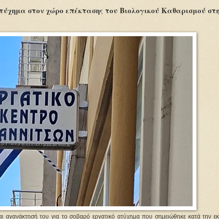
ατύχημα στον χώρο επέκτασης του Βιολογικού Καθαρισμού στ
αι αγανάκτησή του για το σοβαρό εργατικό ατύχημα που σημειώθηκε κατά την εκ