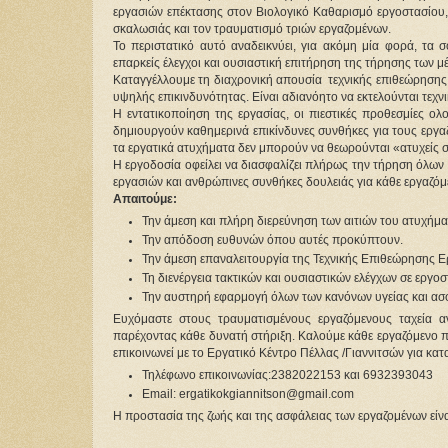
εργασιών επέκτασης στον Βιολογικό Καθαρισμό εργοστασίου
σκαλωσιάς και τον τραυματισμό τριών εργαζομένων.
Το περιστατικό αυτό αναδεικνύει, για ακόμη μία φορά, τα 
επαρκείς έλεγχοι και ουσιαστική επιτήρηση της τήρησης των 
Καταγγέλλουμε τη διαχρονική απουσία  τεχνικής επιθεώρησης
υψηλής επικινδυνότητας. Είναι αδιανόητο να εκτελούνται τεχν
Η εντατικοποίηση της εργασίας, οι πιεστικές προθεσμίες ο
δημιουργούν καθημερινά επικίνδυνες συνθήκες για τους εργα
τα εργατικά ατυχήματα δεν μπορούν να θεωρούνται «ατυχείς 
Η εργοδοσία οφείλει να διασφαλίζει πλήρως την τήρηση όλων 
εργασιών και ανθρώπινες συνθήκες δουλειάς για κάθε εργαζόμ
Απαιτούμε:
Την άμεση και πλήρη διερεύνηση των αιτιών του ατυχήμα
Την απόδοση ευθυνών όπου αυτές προκύπτουν. 
Την άμεση επαναλειτουργία της Τεχνικής Επιθεώρησης Ερ
Τη διενέργεια τακτικών και ουσιαστικών ελέγχων σε εργοστ
Την αυστηρή εφαρμογή όλων των κανόνων υγείας και ασφ
Ευχόμαστε στους τραυματισμένους εργαζόμενους ταχεία 
παρέχοντας κάθε δυνατή στήριξη. Καλούμε κάθε εργαζόμενο πο
επικοινωνεί με το Εργατικό Κέντρο Πέλλας /Γιαννιτσών για κατ
Τηλέφωνο επικοινωνίας:2382022153 και 6932393043
Email: ergatikokgiannitson@gmail.com 
Η προστασία της ζωής και της ασφάλειας των εργαζομένων εί