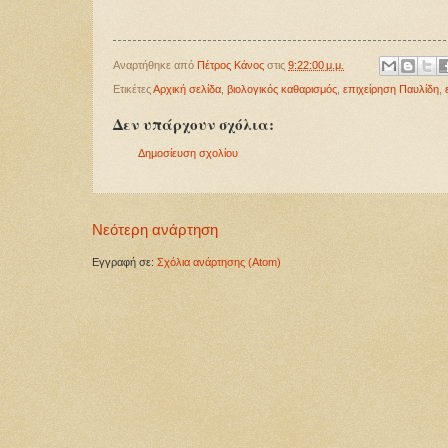
Αναρτήθηκε από
Πέτρος Κάνος
στις
9:22:00 μ.μ.
Ετικέτες
Αρχική σελίδα
,
βιολογικός καθαρισμός
,
επιχείρηση Παυλίδη
,
Δεν υπάρχουν σχόλια:
Δημοσίευση σχολίου
Νεότερη ανάρτηση
Εγγραφή σε:
Σχόλια ανάρτησης (Atom)