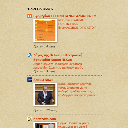
ΦΙΛΟΙ ΓΙΑ ΠΑΝΤΑ
Εφημερίδα ΓΕΓΟΝΟΤΑ 94,8 ΑΛΜΩΠΙΑ FM
ΝΕΟ ΠΡΟΓΡΑΜΜΑ
ΠΟΛΙΤΙΣΤΙΚΩΝ
ΕΚΔΗΛΩΣΕΩΝ ΑΥΓΟΥΣΤΟΥ
Πριν από 6 ώρες
Λόγος της Πέλλας - Ηλεκτρονική
Εφημερίδα Νομού Πέλλας
Δήμος Πέλλας: Προσωρινή αναστολή
λειτουργίας όλων των παιδικών χαρών
Πριν από 9 ώρες
Aridaia News
Κοινοβουλευτική ερώτηση
του Δ. Σταμενίτη για τα
σοβαρά προβλήματα στις
καλλιέργειες πυρηνόκαρπων
Πριν από 23 ώρες
Karatzova.com
Πιερία: Προσποιούμενοι
τηλεφωνικά τον γιατρό