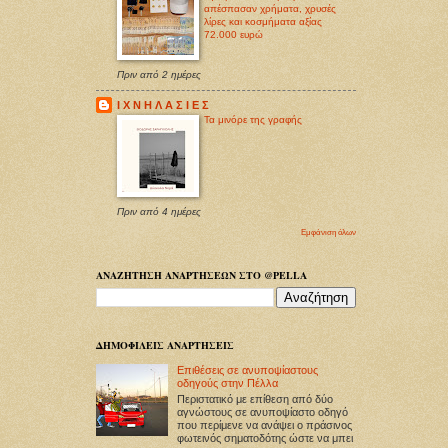
απέσπασαν χρήματα, χρυσές
λίρες και κοσμήματα αξίας
72.000 ευρώ
Πριν από 2 ημέρες
Ι Χ Ν Η Λ Α Σ Ι Ε Σ
Τα μινόρε της γραφής
Πριν από 4 ημέρες
Εμφάνιση όλων
ΑΝΑΖΗΤΗΣΗ ΑΝΑΡΤΗΣΕΩΝ ΣΤΟ @PELLA
ΔΗΜΟΦΙΛΕΙΣ ΑΝΑΡΤΗΣΕΙΣ
Επιθέσεις σε ανυποψίαστους
οδηγούς στην Πέλλα
Περιστατικό με επίθεση από δύο
αγνώστους σε ανυποψίαστο οδηγό
που περίμενε να ανάψει ο πράσινος
φωτεινός σηματοδότης ώστε να μπει