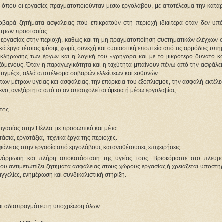
, όπου οι εργασίες πραγματοποιούνταν μέσω εργολάβου, με αποτέλεσμα την κατά
σοβαρά ζητήματα ασφάλειας που επικρατούν στη περιοχή ιδιαίτερα όταν δεν υπά
μέτρων προστασίας.
 εργασίας στην περιοχή, καθώς και τη μη πραγματοποίηση συστηματικών ελέγχων σ
ικά έργα τέτοιας φύσης χωρίς συνεχή και ουσιαστική εποπτεία από τις αρμόδιες υπηρ
λοκλήρωσης των έργων και η λογική του «γρήγορα και με το μικρότερο δυνατό κό
ζόμενους. Όταν η παραγωγικότητα και η ταχύτητα μπαίνουν πάνω από την ασφάλεια
στιγμές», αλλά αποτέλεσμα σοβαρών ελλείψεων και ευθυνών.
των μέτρων υγείας και ασφάλειας, την επάρκεια του εξοπλισμού, την ασφαλή εκτέλε
ενο, ανεξάρτητα από το αν απασχολείται άμεσα ή μέσω εργολαβίας.
τος. 
γασίας στην Πέλλα  με προσωπικό και μέσα. 
άσια, εργοτάξια,  τεχνικά έργα της περιοχής. 
άλειας στην εργασία από εργολάβους και αναθέτουσες επιχειρήσεις.
ανάρρωση και πλήρη αποκατάσταση της υγείας τους. Βρισκόμαστε στο πλευρό
υ αντιμετωπίζει ζητήματα ασφάλειας στους χώρους εργασίας ή χρειάζεται υποστήρ
αγγελίες, ενημέρωση και συνδικαλιστική στήριξη.
ναι αδιαπραγμάτευτη υποχρέωση όλων.