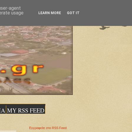
 user-agent
nerate usage
LEARN MORE
GOT IT
ΙΑ
MY RSS FEED
Εγγραφείτε στο RSS Feed