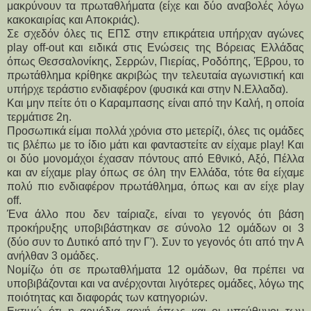
μακρύνουν τα πρωταθλήματα (είχε και δύο αναβολές λόγω 
κακοκαιρίας και Αποκριάς).
Σε σχεδόν όλες τις ΕΠΣ στην επικράτεια υπήρχαν αγώνες 
play off-out και ειδικά στις Ενώσεις της Βόρειας Ελλάδας 
όπως Θεσσαλονίκης, Σερρών, Πιερίας, Ροδόπης, Έβρου, το 
πρωτάθλημα κρίθηκε ακριβώς την τελευταία αγωνιστική και 
υπήρχε τεράστιο ενδιαφέρον (φυσικά και στην Ν.Ελλαδα).
Και μην πείτε ότι ο Καραμπασης είναι από την Καλή, η οποία 
τερμάτισε 2η.
Προσωπικά είμαι πολλά χρόνια στο μετερίζι, όλες τις ομάδες 
τις βλέπω με το ίδιο μάτι και φανταστείτε αν είχαμε play! Και 
οι δύο μονομάχοι έχασαν πόντους από Εθνικό, Αξό, Πέλλα 
και αν είχαμε play όπως σε όλη την Ελλάδα, τότε θα είχαμε 
πολύ πιο ενδιαφέρον πρωτάθλημα, όπως και αν είχε play 
off.
Ένα άλλο που δεν ταίριαζε, είναι το γεγονός ότι βάση 
προκήρυξης υποβιβάστηκαν σε σύνολο 12 ομάδων οι 3 
(δύο συν το Δυτικό από την Γ'). Συν το γεγονός ότι από την Α 
ανήλθαν 3 ομάδες.
Νομίζω ότι σε πρωταθλήματα 12 ομάδων, θα πρέπει να 
υποβιβάζονται και να ανέρχονται λιγότερες ομάδες, λόγω της 
ποιότητας και διαφοράς των κατηγοριών.