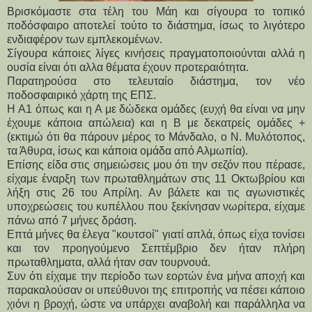
Βρισκόμαστε στα τέλη του Μάη και σίγουρα το τοπικό
ποδόσφαιρο αποτελεί τούτο το διάστημα, ίσως το λιγότερο
ενδιαφέρον των εμπλεκομένων.
Σίγουρα κάποιες λίγες κινήσεις πραγματοποιούνται αλλά η 
ουσία είναι ότι αλλα θέματα έχουν προτεραιότητα.
Παρατηρούσα στο τελευταίο διάστημα, τον νέο 
ποδοσφαιρικό χάρτη της ΕΠΣ.
Η Α1 όπως και η Α με δώδεκα ομάδες (ευχή θα είναι να μην 
έχουμε κάποια απώλεια) και η Β με δεκατρείς ομάδες +  
(εκτιμώ ότι θα πάρουν μέρος το Μάνδαλο, ο Ν. Μυλότοπος, 
τα Άθυρα, ίσως και κάποια ομάδα από Αλμωπία).
Επίσης είδα στις σημειώσεις μου ότι την σεζόν που πέρασε, 
είχαμε έναρξη των πρωταθλημάτων στις 11 Οκτωβρίου και 
λήξη στις 26 του Απρίλη. Αν βάλετε και τις αγωνιστικές 
υποχρεώσεις του κυπέλλου που ξεκίνησαν νωρίτερα, είχαμε 
πάνω από 7 μήνες δράση.
Επτά μήνες θα έλεγα "κουτσοί" γιατί απλά, όπως είχα τονίσει 
και τον προηγούμενο Σεπτέμβριο δεν ήταν πλήρη 
πρωταθληματα, αλλά ήταν σαν τουρνουά.
Συν ότι είχαμε την περίοδο των εορτών ένα μήνα αποχή και 
παρακαλούσαν οι υπεύθυνοι της επιτροπής να πέσει κάποιο 
χιόνι η βροχή, ώστε να υπάρχει αναβολή και παράλληλα να 