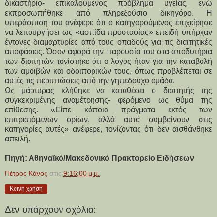
δικαστήριο- επικαλούμενος πρόβλημα υγείας, ενώ 
εκπροσωπήθηκε από πληρεξούσιο δικηγόρο. Η 
υπεράσπισή του ανέφερε ότι ο κατηγορούμενος επιχείρησε 
να λειτουργήσει ως «ασπίδα προστασίας» επειδή υπήρχαν 
έντονες διαμαρτυρίες από τους οπαδούς για τις διαιτητικές 
αποφάσεις. Όσον αφορά την παρουσία του στα αποδυτήρια 
των διαιτητών τονίστηκε ότι ο λόγος ήταν για την καταβολή 
των αμοιβών και οδοιπορικών τους, όπως προβλέπεται σε 
αυτές τις περιπτώσεις από την γηπεδούχο ομάδα.
Ως μάρτυρας κλήθηκε να καταθέσει ο διαιτητής της 
συγκεκριμένης αναμέτρησης- φερόμενο ως θύμα της 
επίθεσης. «Είπε κάποια πράγματα εκτός των 
επιτρεπόμενων ορίων, αλλά αυτά συμβαίνουν στις 
κατηγορίες αυτές» ανέφερε, τονίζοντας ότι δεν αισθάνθηκε 
απειλή.
Πηγή: Αθηναϊκό/Μακεδονικό Πρακτορείο Ειδήσεων
Πέτρος Κάνος
στις
9:16:00 μ.μ.
Κοινή χρήση
Δεν υπάρχουν σχόλια: