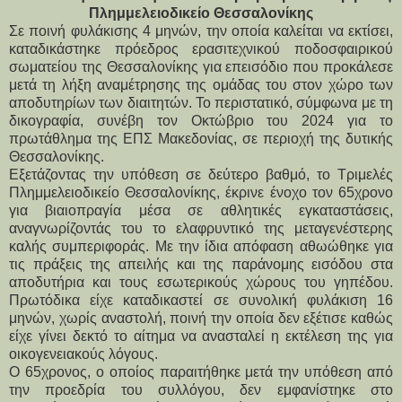
Πλημμελειοδικείο Θεσσαλονίκης
Σε ποινή φυλάκισης 4 μηνών, την οποία καλείται να εκτίσει, 
καταδικάστηκε πρόεδρος ερασιτεχνικού ποδοσφαιρικού 
σωματείου της Θεσσαλονίκης για επεισόδιο που προκάλεσε 
μετά τη λήξη αναμέτρησης της ομάδας του στον χώρο των 
αποδυτηρίων των διαιτητών. Το περιστατικό, σύμφωνα με τη 
δικογραφία, συνέβη τον Οκτώβριο του 2024 για το 
πρωτάθλημα της ΕΠΣ Μακεδονίας, σε περιοχή της δυτικής 
Θεσσαλονίκης.
Εξετάζοντας την υπόθεση σε δεύτερο βαθμό, το Τριμελές 
Πλημμελειοδικείο Θεσσαλονίκης, έκρινε ένοχο τον 65χρονο 
για βιαιοπραγία μέσα σε αθλητικές εγκαταστάσεις, 
αναγνωρίζοντάς του το ελαφρυντικό της μεταγενέστερης 
καλής συμπεριφοράς. Με την ίδια απόφαση αθωώθηκε για 
τις πράξεις της απειλής και της παράνομης εισόδου στα 
αποδυτήρια και τους εσωτερικούς χώρους του γηπέδου. 
Πρωτόδικα είχε καταδικαστεί σε συνολική φυλάκιση 16 
μηνών, χωρίς αναστολή, ποινή την οποία δεν εξέτισε καθώς 
είχε γίνει δεκτό το αίτημα να ανασταλεί η εκτέλεση της για 
οικογενειακούς λόγους.
Ο 65χρονος, ο οποίος παραιτήθηκε μετά την υπόθεση από 
την προεδρία του συλλόγου, δεν εμφανίστηκε στο 