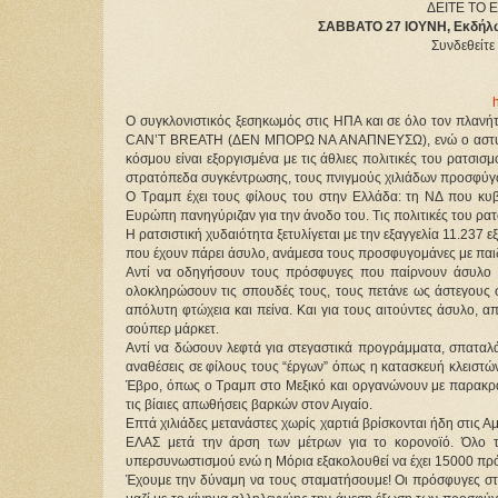
ΔΕΙΤΕ ΤΟ
ΣΑΒΒΑΤΟ 27 ΙΟΥΝΗ, Εκδήλωσ
Συνδεθείτε
Ο συγκλονιστικός ξεσηκωμός στις ΗΠΑ και σε όλο τον πλανή
CAN’T BREATH (ΔΕΝ ΜΠΟΡΩ ΝΑ ΑΝΑΠΝΕΥΣΩ), ενώ ο αστυνομικ
κόσμου είναι εξοργισμένα με τις άθλιες πολιτικές του ρατσι
στρατόπεδα συγκέντρωσης, τους πνιγμούς χιλιάδων προσφύγ
Ο Τραμπ έχει τους φίλους του στην Ελλάδα: τη ΝΔ που κυβ
Ευρώπη πανηγύριζαν για την άνοδο του. Τις πολιτικές του ρ
Η ρατσιστική χυδαιότητα ξετυλίγεται με την εξαγγελία 11.23
που έχουν πάρει άσυλο, ανάμεσα τους προσφυγομάνες με παιδι
Αντί να οδηγήσουν τους πρόσφυγες που παίρνουν άσυλο 
ολοκληρώσουν τις σπουδές τους, τους πετάνε ως άστεγους 
απόλυτη φτώχεια και πείνα. Και για τους αιτούντες άσυλο, 
σούπερ μάρκετ.
Αντί να δώσουν λεφτά για στεγαστικά προγράμματα, σπατα
αναθέσεις σε φίλους τους “έργων” όπως η κατασκευή κλειστώ
Έβρο, όπως ο Τραμπ στο Μεξικό και οργανώνουν με παρακρατ
τις βίαιες απωθήσεις βαρκών στον Αιγαίο.
Επτά χιλιάδες μετανάστες χωρίς χαρτιά βρίσκονται ήδη στις Α
ΕΛΑΣ μετά την άρση των μέτρων για το κορονοϊό. Όλο τ
υπερσυνωστισμού ενώ η Μόρια εξακολουθεί να έχει 15000 πρ
Έχουμε την δύναμη να τους σταματήσουμε! Οι πρόσφυγες στ