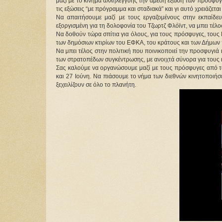
μαζί με το κίνημα αλληλεγγύης την άμεση έξωση των προσφύγω
τις εξώσεις “με πρόγραμμα και σταδιακά” και γι αυτό χρειάζετ
Να απαιτήσουμε μαζί με τους εργαζομένους στην εκπαίδευσ
εξοργισμένη για τη δολοφονία του Τζωρτζ Φλόϊντ, να μπει τέλος
Να δοθούν τώρα σπίτια για όλους, για τους πρόσφυγες, τους
των δημόσιων κτιρίων του ΕΦΚΑ, του κράτους και των Δήμων π
Να μπει τέλος στην πολιτική που ποινικοποιεί την προσφυγιά 
των στρατοπέδων συγκέντρωσης, με ανοιχτά σύνορα για τους 
Σας καλούμε να οργανώσουμε μαζί με τους πρόσφυγες από τα 
και 27 Ιούνη. Να πιάσουμε το νήμα των διεθνών κινητοποιή
ξεχειλίζουν σε όλο το πλανήτη.