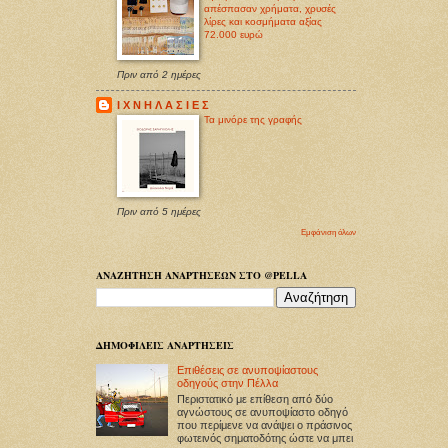
απέσπασαν χρήματα, χρυσές
λίρες και κοσμήματα αξίας
72.000 ευρώ
Πριν από 2 ημέρες
Ι Χ Ν Η Λ Α Σ Ι Ε Σ
Τα μινόρε της γραφής
Πριν από 5 ημέρες
Εμφάνιση όλων
ΑΝΑΖΗΤΗΣΗ ΑΝΑΡΤΗΣΕΩΝ ΣΤΟ @PELLA
ΔΗΜΟΦΙΛΕΙΣ ΑΝΑΡΤΗΣΕΙΣ
Επιθέσεις σε ανυποψίαστους
οδηγούς στην Πέλλα
Περιστατικό με επίθεση από δύο
αγνώστους σε ανυποψίαστο οδηγό
που περίμενε να ανάψει ο πράσινος
φωτεινός σηματοδότης ώστε να μπει