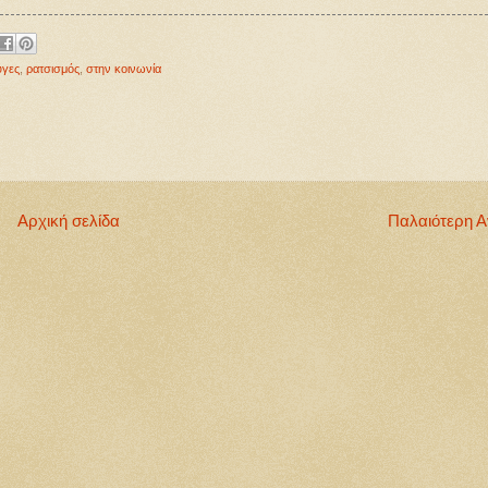
γες
,
ρατσισμός
,
στην κοινωνία
Αρχική σελίδα
Παλαιότερη 