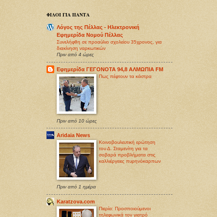
ΦΙΛΟΙ ΓΙΑ ΠΑΝΤΑ
Λόγος της Πέλλας - Ηλεκτρονική
Εφημερίδα Νομού Πέλλας
Συνελήφθη σε προαύλιο σχολείου 35χρονος, για
διακίνηση ναρκωτικών
Πριν από 4 ώρες
Εφημερίδα ΓΕΓΟΝΟΤΑ 94,8 ΑΛΜΩΠΙΑ FM
Πως πέφτουν τα κάστρα
Πριν από 10 ώρες
Aridaia News
Κοινοβουλευτική ερώτηση
του Δ. Σταμενίτη για τα
σοβαρά προβλήματα στις
καλλιέργειες πυρηνόκαρπων
Πριν από 1 ημέρα
Karatzova.com
Πιερία: Προσποιούμενοι
τηλεφωνικά τον γιατρό