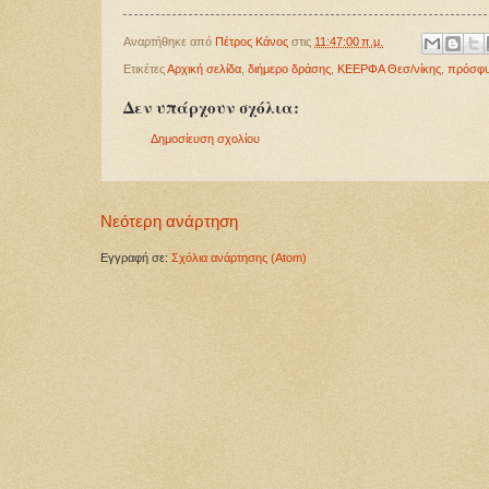
Αναρτήθηκε από
Πέτρος Κάνος
στις
11:47:00 π.μ.
Ετικέτες
Αρχική σελίδα
,
διήμερο δράσης
,
ΚΕΕΡΦΑ Θεσ/νίκης
,
πρόσφυ
Δεν υπάρχουν σχόλια:
Δημοσίευση σχολίου
Νεότερη ανάρτηση
Εγγραφή σε:
Σχόλια ανάρτησης (Atom)