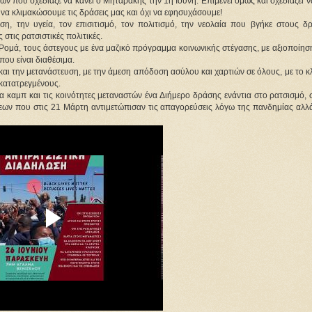
ν που σχεδίαζε να κάνει ο Μηταράκης την 1η Ιούνη. Επιμένει όμως και σχεδιάζει ν
αι να κλιμακώσουμε τις δράσεις μας και όχι να εφησυχάσουμε!
η, την υγεία, τον επισιτισμό, τον πολιτισμό, την νεολαία που βγήκε στους δ
 στις ρατσιστικές πολιτικές.
 Ρομά, τους άστεγους με ένα μαζικό πρόγραμμα κοινωνικής στέγασης, με αξιοποίη
ου είναι διαθέσιμα.
και την μετανάστευση, με την άμεση απόδοση ασύλου και χαρτιών σε όλους, με το κ
κατατρεγμένους.
καμπ και τις κοινότητες μεταναστών ένα Διήμερο δράσης ενάντια στο ρατσισμό, σ
σεων που στις 21 Μάρτη αντιμετώπισαν τις απαγορεύσεις λόγω της πανδημίας αλλ