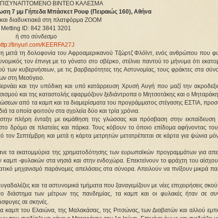
 ΕΠΙΣΥΝΑΠΤΟΜΕΝΟ ΒΙΝΤΕΟ ΚΑΛΕΣΜΑ
η 7 μμ Γήπεδα Μπάσκετ Ρουφ (Πειραιώς 160), Αθήνα
 και διαδυκτιακά στη πλατφόρμα ZOOM
Metting ID: 842 3841 3201
ή στο σύνδεσμο
http://tinyurl.com/KEERFA27J
τη μετά τη δολοφονία του Αφροαμερικανού Τζώρτζ Φλόϊντ, ενός ανθρώπου που φώ
ός τον έπνιγε με το γόνατο στο σβέρκο, στέλνει παντού το μήνυμα ότι εκατο
σμού των κυβερνήσεων, με τις βαρβαρότητες της Αστυνομίας, τους φράκτες στα σύν
ων στη Μεσόγειο.
ερνάει και την υπόδικη και υπό κατάρρευση Χρυσή Αυγή που μαζί την ακροδεξι
ατσισμού και της καταστολής εφαρμόζουν ξεδιάντροπα ο Μητσοτάκης και ο Μηταράκη
7 εξώσεων από τα καμπ και τα διαμερίσματα του προγράμματος στέγασης ΕΣΤΙΑ, πρ
ά τα οποία φοιτούν στα σχολεία δύο και τρία χρόνια.
στην πλήρη ένταξη με εκμάθηση της γλώσσας και πρόσβαση στην εκπαίδευση 
στο δρόμο σε πλατείες και πάρκα. Τους κόβουν το όποιο επίδομα αφήνοντας του
από τον Σεπτέμβρη και μετά η κάρτα μετρητών μετατρέπεται σε κάρτα για ψώνια μ
λάνε τα εκατομμύρια της χρηματοδότησης των ευρωπαϊκών προγραμμάτων για απε
ν καμπ -φυλακών στα νησιά και στην ενδοχώρα. Επεκτείνουν το φράχτη του αίσχου
ικό μηχανισμό παράνομες απελάσεις στα σύνορα. Απειλούν να πνίξουν μικρά παι
μυγαδαλέζες και τα αστυνομικά τμήματα που ξαναγεμίζουν με νέες επιχειρήσεις σκο
ο διάστημα των μέτρων της πανδημίας, τα καμπ και οι φυλακές ήταν σε συ
όσφυγες σε σκηνές.
α καμπ του Ελαιώνα, της Μαλακάσας, της Ριτσώνας, των Διαβατών και αλλού εμπ