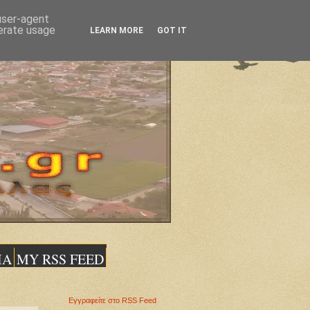
 user-agent
nerate usage
LEARN MORE
GOT IT
ΙΑ
MY RSS FEED
Εγγραφείτε στο RSS Feed