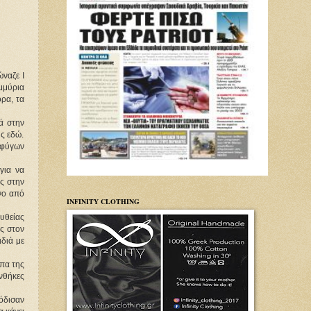
ναζε I
μμύρια
ορα, τα
ά στην
ς εδώ.
οσφύγων
για να
ς στην
όνο από
INFINITY CLOTHING
υθείας
ς στον
διά με
ύπα της
νθήκες
όδισαν