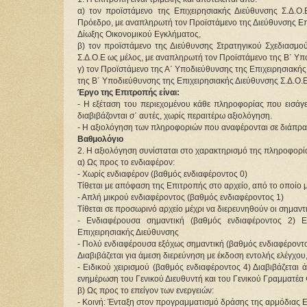
α) τον προϊστάμενο της Επιχειρησιακής Διεύθυνσης Σ.Δ.Ο
Πρόεδρο, με αναπληρωτή τον Προϊστάμενο της Διεύθυνσης Επ
Δίωξης Οικονομικού Εγκλήματος,
β) τον προϊστάμενο της Διεύθυνσης Στρατηγικού Σχεδιασμο
Σ.Δ.Ο.Ε ως μέλος, με αναπληρωτή τον Προϊστάμενο της Β΄ Υπο
γ) τον Προϊστάμενο της Α΄ Υποδιεύθυνσης της Επιχειρησιακής
της Β΄ Υποδιεύθυνσης της Επιχειρησιακής Διεύθυνσης Σ.Δ.Ο.Ε.
Έργο της Επιτροπής είναι:
- Η εξέταση του περιεχομένου κάθε πληροφορίας που εισάγ
διαβιβάζονται σ΄ αυτές, χωρίς περαιτέρω αξιολόγηση.
- Η αξιολόγηση των πληροφοριών που αναφέρονται σε διάπραξ
Βαθμολόγιο
2. Η αξιολόγηση συνίσταται στο χαρακτηρισμό της πληροφορία
α) Ως προς το ενδιαφέρον:
- Χωρίς ενδιαφέρον (βαθμός ενδιαφέροντος 0)
Τίθεται με απόφαση της Επιτροπής στο αρχείο, από το οποίο 
- Απλή μικρού ενδιαφέροντος (βαθμός ενδιαφέροντος 1)
Τίθεται σε προσωρινό αρχείο μέχρι να διερευνηθούν οι σημαντ
- Ενδιαφέρουσα σημαντική (βαθμός ενδιαφέροντος 2) Ε
Επιχειρησιακής Διεύθυνσης
- Πολύ ενδιαφέρουσα εξόχως σημαντική (βαθμός ενδιαφέροντο
Διαβιβάζεται για άμεση διερεύνηση με έκδοση εντολής ελέγχου
- Ειδικού χειρισμού (βαθμός ενδιαφέροντος 4) Διαβιβάζεται
ενημέρωση του Γενικού Διευθυντή και του Γενικού Γραμματέα
β) Ως προς το επείγον των ενεργειών:
- Κοινή: Ένταξη στον προγραμματισμό δράσης της αρμόδιας Ε