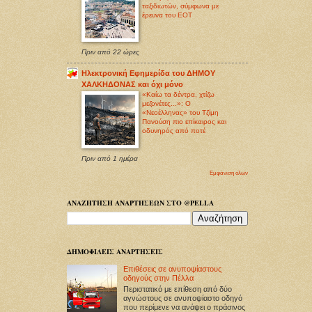
ταξιδιωτών, σύμφωνα με
έρευνα του ΕΟΤ
Πριν από 22 ώρες
Ηλεκτρονική Εφημερίδα του ΔΗΜΟΥ
ΧΑΛΚΗΔΟΝΑΣ και όχι μόνο
«Καίω τα δέντρα, χτίζω
μεζονέτες...»: Ο
«Νεοέλληνας» του Τζίμη
Πανούση πιο επίκαιρος και
οδυνηρός από ποτέ
Πριν από 1 ημέρα
Εμφάνιση όλων
ΑΝΑΖΗΤΗΣΗ ΑΝΑΡΤΗΣΕΩΝ ΣΤΟ @PELLA
ΔΗΜΟΦΙΛΕΙΣ ΑΝΑΡΤΗΣΕΙΣ
Επιθέσεις σε ανυποψίαστους
οδηγούς στην Πέλλα
Περιστατικό με επίθεση από δύο
αγνώστους σε ανυποψίαστο οδηγό
που περίμενε να ανάψει ο πράσινος