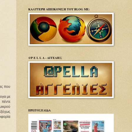
ΚΑΛΥΤΕΡΗ ΑΠΕΙΚΟΝΙΣΗ ΤΟΥ BLOG ΜΕ:
@P E L L A - ΑΓΓΕΛΙΕΣ
ίες που
λογα με
 πέντε
 μικρού
ΠΡΩΤΟΣΕΛΙΔΑ
εξόχως
ροφορία