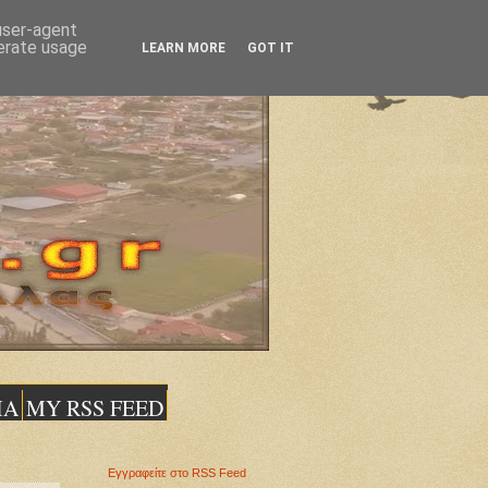
 user-agent
nerate usage
LEARN MORE
GOT IT
ΙΑ
MY RSS FEED
Εγγραφείτε στο RSS Feed