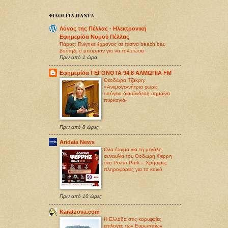
ΦΙΛΟΙ ΓΙΑ ΠΑΝΤΑ
Λόγος της Πέλλας - Ηλεκτρονική
Εφημερίδα Νομού Πέλλας
Πάρος: Πνίγηκε 4χρονος σε πισίνα beach bar,
βούτηξε ο μπάρμαν για να τον σώσει
Πριν από 1 ώρα
Εφημερίδα ΓΕΓΟΝΟΤΑ 94,8 ΑΛΜΩΠΙΑ FM
Θεοδώρα Τζάκρη:
«Ανεμογεννήτρια χωρίς
υπόγεια διασύνδεση σημαίνει
πυρκαγιά-
Πριν από 8 ώρες
Aridaia News
Όλα έτοιμα για τη μεγάλη
συναυλία του Θοδωρή Φέρρη
στο Pozar Park – Χρήσιμες
πληροφορίες για το κοινό
Πριν από 10 ώρες
Karatzova.com
Η Ελλάδα στις κορυφαίες
επιλογές των Ευρωπαίων