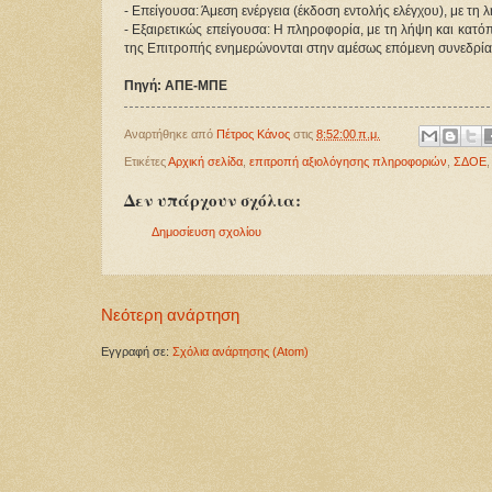
- Επείγουσα: Άμεση ενέργεια (έκδοση εντολής ελέγχου), με τη
- Εξαιρετικώς επείγουσα: Η πληροφορία, με τη λήψη και κατόπ
της Επιτροπής ενημερώνονται στην αμέσως επόμενη συνεδρία
Πηγή: ΑΠΕ-ΜΠΕ
Αναρτήθηκε από
Πέτρος Κάνος
στις
8:52:00 π.μ.
Ετικέτες
Αρχική σελίδα
,
επιτροπή αξιολόγησης πληροφοριών
,
ΣΔΟΕ
Δεν υπάρχουν σχόλια:
Δημοσίευση σχολίου
Νεότερη ανάρτηση
Εγγραφή σε:
Σχόλια ανάρτησης (Atom)