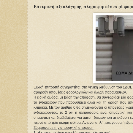
Επιτροπή αξιολόγησης πληροφοριών περί φο
Ειδική επιτροπή συγκροτείται στη γενική διεύθυνση του ΣΔΟ
αφορούν υποθέσεις φορολογικών και άλλων παραβάσεων.
Η ειδική ομάδα, με βάση την απόφαση, θα συνεδριάζει μία φο
το ενδιαφέρον που παρουσιάζει αλλά και τη δράση που απαι
κλιμάκια. Με τον αριθμό 0 θα σημειώνονται οι υποθέσεις χωρί
ενδιαφέροντος, το 2 ότι η πληροφορία είναι σημαντική και
σημαντική και διαβιβάζεται για άμεση διερεύνηση με έκδοση ε
περνά από τρία ακόμη φίλτρα. Αν είναι απλή, επείγουσα ή εξαι
Σύμφωνα με την υπουργική απόφαση:
1. Η επιτροπή είναι τριμελής και αποτελείται από: