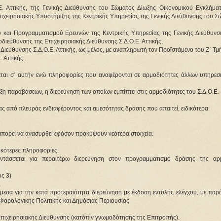
.Ε. Αττικής, της Γενικής Διεύθυνσης του Σώματος Δίωξης Οικονομικού Εγκλήμα
ιχειρησιακής Υποστήριξης της Κεντρικής Υπηρεσίας της Γενικής Διεύθυνσης του Σ
ύ και Προγραμματισμού Ερευνών της Κεντρικής Υπηρεσίας της Γενικής Διεύθυνσ
διεύθυνσης της Επιχειρησιακής Διεύθυνσης Σ.Δ.Ο.Ε. Αττικής,
 Διεύθυνσης Σ.Δ.Ο.Ε, Αττικής, ως μέλος, με αναπληρωτή τον Προϊστάμενο του Ζ΄ Τ
 Αττικής.
εται σ΄ αυτήν ενώ πληροφορίες που αναφέρονται σε αρμοδιότητες άλλων υπηρεσ
η παραβάσεων, η διερεύνηση των οποίων εμπίπτει στις αρμοδιότητες του Σ.Δ.Ο.Ε.
ς από πλευράς ενδιαφέροντος και αμεσότητας δράσης που απαιτεί, ειδικότερα:
μπορεί να ανασυρθεί εφόσον προκύψουν νεότερα στοιχεία.
ικότερες πληροφορίες.
ντάσσεται για περαιτέρω διερεύνηση στον προγραμματισμό δράσης της αρ
ς 3)
,
 άμεσα για την κατά προτεραιότητα διερεύνηση με έκδοση εντολής ελέγχου, με πα
 Φορολογικής Πολιτικής και Δημόσιας Περιουσίας
πιχειρησιακής Διεύθυνσης (κατόπιν γνωμοδότησης της Επιτροπής).