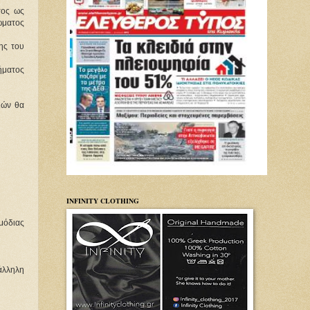
τος ως
ώματος
ης του
μήματος
ιών θα
INFINITY CLOTHING
μόδιας
ράλληλη