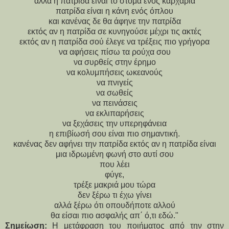
αλλά η πατρίδα είναι το στόμα ενός καρχαρία
πατρίδα είναι η κάνη ενός όπλου
και κανένας δε θα άφηνε την πατρίδα
εκτός αν η πατρίδα σε κυνηγούσε μέχρι τις ακτές
εκτός αν η πατρίδα σού έλεγε να τρέξεις πιο γρήγορα
να αφήσεις πίσω τα ρούχα σου
να συρθείς στην έρημο
να κολυμπήσεις ωκεανούς
να πνιγείς
να σωθείς
να πεινάσεις
να εκλιπαρήσεις
να ξεχάσεις την υπερηφάνεια
η επιβίωσή σου είναι πιο σημαντική.
κανένας δεν αφήνει την πατρίδα εκτός αν η πατρίδα είναι
μια ιδρωμένη φωνή στο αυτί σου
που λέει
φύγε,
τρέξε μακριά μου τώρα
δεν ξέρω τι έχω γίνει
αλλά ξέρω ότι οπουδήποτε αλλού
θα είσαι πιο ασφαλής απ΄ ό,τι εδώ."
Σημείωση:
Η μετάφραση του ποιήματος από την στην