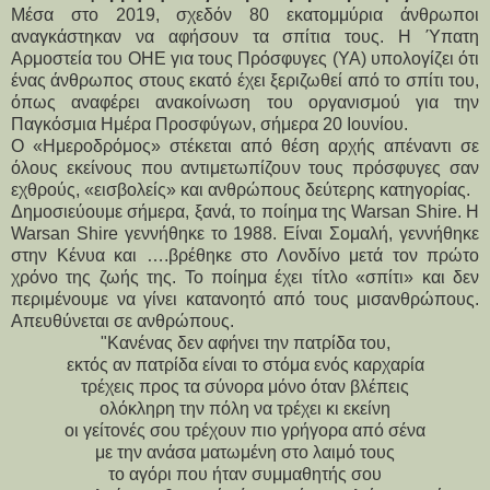
Μέσα στο 2019, σχεδόν 80 εκατομμύρια άνθρωποι
αναγκάστηκαν να αφήσουν τα σπίτια τους. Η Ύπατη
Αρμοστεία του ΟΗΕ για τους Πρόσφυγες (ΥΑ) υπολογίζει ότι
ένας άνθρωπος στους εκατό έχει ξεριζωθεί από το σπίτι του,
όπως αναφέρει ανακοίνωση του οργανισμού για την
Παγκόσμια Ημέρα Προσφύγων, σήμερα 20 Ιουνίου.
Ο «Ημεροδρόμος» στέκεται από θέση αρχής απέναντι σε
όλους εκείνους που αντιμετωπίζουν τους πρόσφυγες σαν
εχθρούς, «εισβολείς» και ανθρώπους δεύτερης κατηγορίας.
Δημοσιεύουμε σήμερα, ξανά, το ποίημα της Warsan Shire. Η
Warsan Shire γεννήθηκε το 1988. Είναι Σομαλή, γεννήθηκε
στην Κένυα και ….βρέθηκε στο Λονδίνο μετά τον πρώτο
χρόνο της ζωής της. Το ποίημα έχει τίτλο «σπίτι» και δεν
περιμένουμε να γίνει κατανοητό από τους μισανθρώπους.
Απευθύνεται σε ανθρώπους.
"Κανένας δεν αφήνει την πατρίδα του,
εκτός αν πατρίδα είναι το στόμα ενός καρχαρία
τρέχεις προς τα σύνορα μόνο όταν βλέπεις
ολόκληρη την πόλη να τρέχει κι εκείνη
οι γείτονές σου τρέχουν πιο γρήγορα από σένα
με την ανάσα ματωμένη στο λαιμό τους
το αγόρι που ήταν συμμαθητής σου