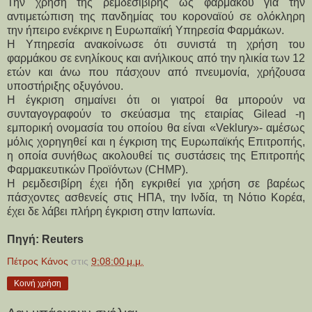
Την χρήση της ρεμδεσιβίρης ως φαρμάκου για την
αντιμετώπιση της πανδημίας του κοροναϊού σε ολόκληρη
την ήπειρο ενέκρινε η Ευρωπαϊκή Υπηρεσία Φαρμάκων.
Η Υπηρεσία ανακοίνωσε ότι συνιστά τη χρήση του
φαρμάκου σε ενηλίκους και ανήλικους από την ηλικία των 12
ετών και άνω που πάσχουν από πνευμονία, χρήζουσα
υποστήριξης οξυγόνου.
Η έγκριση σημαίνει ότι οι γιατροί θα μπορούν να
συνταγογραφούν το σκεύασμα της εταιρίας Gilead -η
εμπορική ονομασία του οποίου θα είναι «Veklury»- αμέσως
μόλις χορηγηθεί και η έγκριση της Ευρωπαϊκής Επιτροπής,
η οποία συνήθως ακολουθεί τις συστάσεις της Επιτροπής
Φαρμακευτικών Προϊόντων (CHMP).
Η ρεμδεσιβίρη έχει ήδη εγκριθεί για χρήση σε βαρέως
πάσχοντες ασθενείς στις ΗΠΑ, την Ινδία, τη Νότιο Κορέα,
έχει δε λάβει πλήρη έγκριση στην Ιαπωνία.
Πηγή: Reuters
Πέτρος Κάνος
στις
9:08:00 μ.μ.
Κοινή χρήση