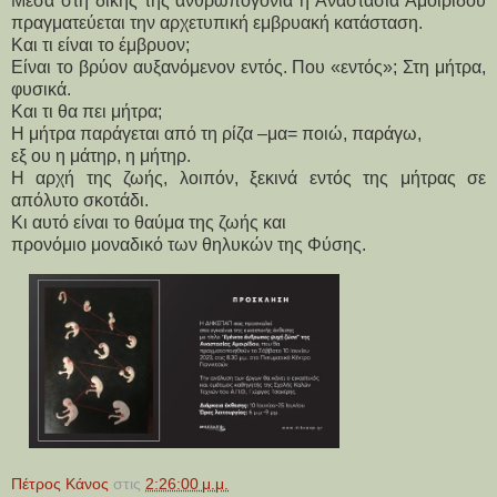
Μέσα στη δικής της ανθρωπογονία η Αναστασία Αμοιρίδου
πραγματεύεται την αρχετυπική εμβρυακή κατάσταση.
Και τι είναι το έμβρυον;
Είναι το βρύον αυξανόμενον εντός. Που «εντός»; Στη μήτρα,
φυσικά.
Και τι θα πει μήτρα;
Η μήτρα παράγεται από τη ρίζα –μα= ποιώ, παράγω,
εξ ου η μάτηρ, η μήτηρ.
Η αρχή της ζωής, λοιπόν, ξεκινά εντός της μήτρας σε
απόλυτο σκοτάδι.
Κι αυτό είναι το θαύμα της ζωής και
προνόμιο μοναδικό των θηλυκών της Φύσης.
Πέτρος Κάνος
στις
2:26:00 μ.μ.