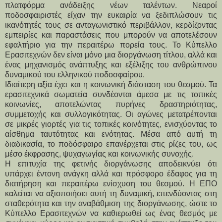
πλατφόρμα ανάδειξης νέων ταλέντων. Νεαροί 
ποδοσφαιριστές είχαν την ευκαιρία να ξεδιπλώσουν τις 
ικανότητές τους σε ανταγωνιστικό περιβάλλον, κερδίζοντας 
εμπειρίες και παραστάσεις που μπορούν να αποτελέσουν 
εφαλτήριο για την περαιτέρω πορεία τους. Το Κύπελλο 
Ερασιτεχνών δεν είναι μόνο μια διοργάνωση τίτλου, αλλά και 
ένας μηχανισμός ανάπτυξης και εξέλιξης του ανθρώπινου 
δυναμικού του ελληνικού ποδοσφαίρου.
Ιδιαίτερη αξία έχει και η κοινωνική διάσταση του θεσμού. Τα 
ερασιτεχνικά σωματεία συνδέονται άμεσα με τις τοπικές 
κοινωνίες, αποτελώντας πυρήνες δραστηριότητας, 
συμμετοχής και συλλογικότητας. Οι αγώνες μετατρέπονται 
σε μικρές γιορτές για τις τοπικές κοινότητες, ενισχύοντας το 
αίσθημα ταυτότητας και ενότητας. Μέσα από αυτή τη 
διαδικασία, το ποδόσφαιρο επανέρχεται στις ρίζες του, ως 
μέσο έκφρασης, ψυχαγωγίας και κοινωνικής συνοχής.
Η επιτυχία της φετινής διοργάνωσης αποδεικνύει ότι 
υπάρχει έντονη ανάγκη αλλά και πρόσφορο έδαφος για τη 
διατήρηση και περαιτέρω ενίσχυση του θεσμού. Η ΕΠΟ 
καλείται να αξιοποιήσει αυτή τη δυναμική, επενδύοντας στη 
σταθερότητα και την αναβάθμιση της διοργάνωσης, ώστε το 
Κύπελλο Ερασιτεχνών να καθιερωθεί ως ένας θεσμός με 