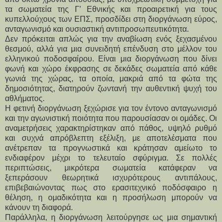
τα σωματεία της Γ’ Εθνικής και προαιρετική για τους
κυπελλούχους των ΕΠΣ, προσδίδει στη διοργάνωση εύρος,
ανταγωνισμό και ουσιαστική αντιπροσωπευτικότητα.
Δεν πρόκειται απλώς για την αναβίωση ενός ξεχασμένου 
θεσμού, αλλά για μια συνειδητή επένδυση στο μέλλον του 
ελληνικού ποδοσφαίρου. Είναι μια διοργάνωση που δίνει 
φωνή και χώρο έκφρασης σε δεκάδες σωματεία από κάθε 
γωνιά της χώρας, τα οποία, μακριά από τα φώτα της 
δημοσιότητας, διατηρούν ζωντανή την αυθεντική ψυχή του 
αθλήματος.
Η φετινή διοργάνωση ξεχώρισε για τον έντονο ανταγωνισμό 
και την αγωνιστική ποιότητα που παρουσίασαν οι ομάδες. Οι 
αναμετρήσεις χαρακτηρίστηκαν από πάθος, υψηλό ρυθμό 
και συχνά απρόβλεπτη εξέλιξη, με αποτελέσματα που 
ανέτρεπαν τα προγνωστικά και κράτησαν αμείωτο το 
ενδιαφέρον μέχρι το τελευταίο σφύριγμα. Σε πολλές 
περιπτώσεις, μικρότερα σωματεία κατάφεραν να 
ξεπεράσουν θεωρητικά ισχυρότερους αντιπάλους, 
επιβεβαιώνοντας πως στο ερασιτεχνικό ποδόσφαιρο η 
θέληση, η ομαδικότητα και η προσήλωση μπορούν να 
κάνουν τη διαφορά.
Παράλληλα, η διοργάνωση λειτούργησε ως μια σημαντική 