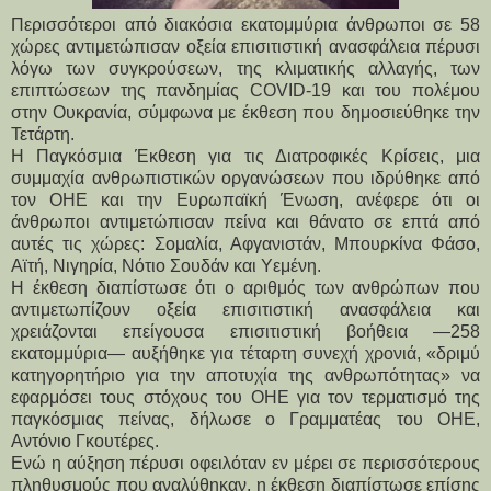
Περισσότεροι από διακόσια εκατομμύρια άνθρωποι σε 58
χώρες αντιμετώπισαν οξεία επισιτιστική ανασφάλεια πέρυσι
λόγω των συγκρούσεων, της κλιματικής αλλαγής, των
επιπτώσεων της πανδημίας COVID-19 και του πολέμου
στην Ουκρανία, σύμφωνα με έκθεση που δημοσιεύθηκε την
Τετάρτη.
Η Παγκόσμια Έκθεση για τις Διατροφικές Κρίσεις, μια
συμμαχία ανθρωπιστικών οργανώσεων που ιδρύθηκε από
τον ΟΗΕ και την Ευρωπαϊκή Ένωση, ανέφερε ότι οι
άνθρωποι αντιμετώπισαν πείνα και θάνατο σε επτά από
αυτές τις χώρες: Σομαλία, Αφγανιστάν, Μπουρκίνα Φάσο,
Αϊτή, Νιγηρία, Νότιο Σουδάν και Υεμένη.
Η έκθεση διαπίστωσε ότι ο αριθμός των ανθρώπων που
αντιμετωπίζουν οξεία επισιτιστική ανασφάλεια και
χρειάζονται επείγουσα επισιτιστική βοήθεια —258
εκατομμύρια— αυξήθηκε για τέταρτη συνεχή χρονιά, «δριμύ
κατηγορητήριο για την αποτυχία της ανθρωπότητας» να
εφαρμόσει τους στόχους του ΟΗΕ για τον τερματισμό της
παγκόσμιας πείνας, δήλωσε ο Γραμματέας του ΟΗΕ,
Αντόνιο Γκουτέρες.
Ενώ η αύξηση πέρυσι οφειλόταν εν μέρει σε περισσότερους
πληθυσμούς που αναλύθηκαν, η έκθεση διαπίστωσε επίσης