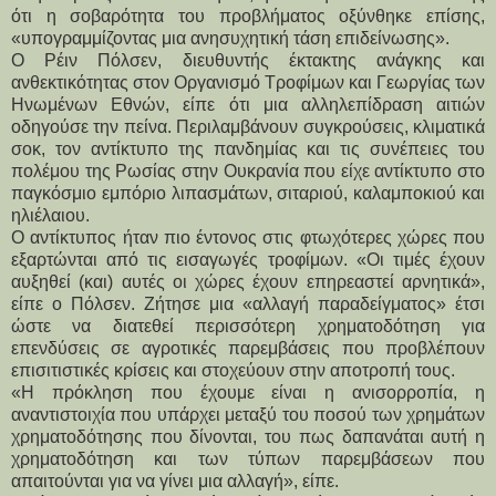
ότι η σοβαρότητα του προβλήματος οξύνθηκε επίσης,
«υπογραμμίζοντας μια ανησυχητική τάση επιδείνωσης».
Ο Ρέιν Πόλσεν, διευθυντής έκτακτης ανάγκης και
ανθεκτικότητας στον Οργανισμό Τροφίμων και Γεωργίας των
Ηνωμένων Εθνών, είπε ότι μια αλληλεπίδραση αιτιών
οδηγούσε την πείνα. Περιλαμβάνουν συγκρούσεις, κλιματικά
σοκ, τον αντίκτυπο της πανδημίας και τις συνέπειες του
πολέμου της Ρωσίας στην Ουκρανία που είχε αντίκτυπο στο
παγκόσμιο εμπόριο λιπασμάτων, σιταριού, καλαμποκιού και
ηλιέλαιου.
Ο αντίκτυπος ήταν πιο έντονος στις φτωχότερες χώρες που
εξαρτώνται από τις εισαγωγές τροφίμων. «Οι τιμές έχουν
αυξηθεί (και) αυτές οι χώρες έχουν επηρεαστεί αρνητικά»,
είπε ο Πόλσεν. Ζήτησε μια «αλλαγή παραδείγματος» έτσι
ώστε να διατεθεί περισσότερη χρηματοδότηση για
επενδύσεις σε αγροτικές παρεμβάσεις που προβλέπουν
επισιτιστικές κρίσεις και στοχεύουν στην αποτροπή τους.
«Η πρόκληση που έχουμε είναι η ανισορροπία, η
αναντιστοιχία που υπάρχει μεταξύ του ποσού των χρημάτων
χρηματοδότησης που δίνονται, του πως δαπανάται αυτή η
χρηματοδότηση και των τύπων παρεμβάσεων που
απαιτούνται για να γίνει μια αλλαγή», είπε.