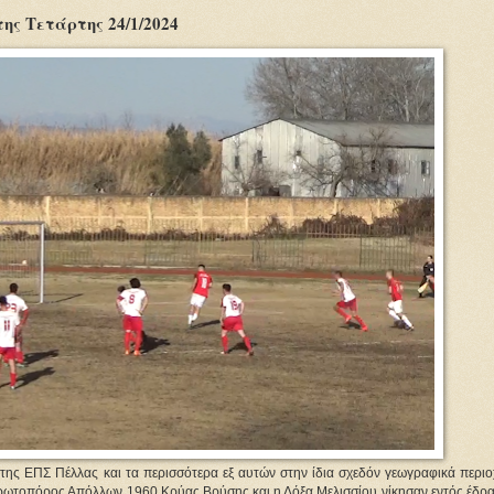
ς Τετάρτης 24/1/2024
ς της ΕΠΣ Πέλλας και τα περισσότερα εξ αυτών στην ίδια σχεδόν γεωγραφικά περιο
πρωτοπόρος Απόλλων 1960 Κρύας Βρύσης και η Δόξα Μελισσίου νίκησαν εντός έδρας