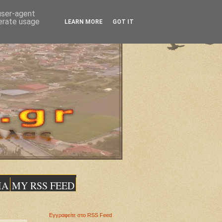
 user-agent
nerate usage
LEARN MORE
GOT IT
ΙΑ
MY RSS FEED
Εγγραφείτε στο RSS Feed