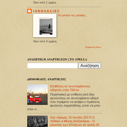
Πριν από 1 ημέρα
Ι Χ Ν Η Λ Α Σ Ι Ε Σ
Τα μινόρε της γραφής
Πριν από 4 ημέρες
Εμφάνιση όλων
ΑΝΑΖΗΤΗΣΗ ΑΝΑΡΤΗΣΕΩΝ ΣΤΟ @PELLA
ΔΗΜΟΦΙΛΕΙΣ ΑΝΑΡΤΗΣΕΙΣ
Επιθέσεις σε ανυποψίαστους
οδηγούς στην Πέλλα
Περιστατικό με επίθεση από δύο
αγνώστους σε ανυποψίαστο οδηγό
που περίμενε να ανάψει ο πράσινος
φωτεινός σηματοδότης ώστε να μπει
στον ο...
Σαν σήμερα, 10 Ιουνίου 323 Π.Χ.
πέθανε ο Μέγας Αλέξανδρος - Ο
μέγιστος των Ελλήνων σε ηλικία 33