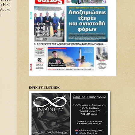
η Νίκη 
Λουκά 
α:
INFINITY CLOTHING