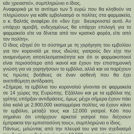
εάν χρειαστεί», συμπληρώνει ο ίδιος.
Αναφορικά με το αντίτιμο των 5 ευρώ που θα κληθούν να 
πληρώσουν για κάθε εμβολιασμό οι πολίτες στα φαρμακεία, 
ο κ. Βαλτάς αναφέρει ότι «δεν έχει  διευκρινιστεί αυτό. Αν 
υπάρχει αμοιβή, ενδεχομένως θα υπάρχει επιλογή για το 
φαρμακείο είτε να δίνεται από τον κρατικό φορέα, είτε από 
τον πολίτη».
Ο ίδιος εξηγεί ότι το σύστημα με τη χορήγηση του εμβολίου 
για τον κορονοϊό με τους ιδιώτες γιατρούς δεν είχε την 
αναμενόμενη αποτελεσματικότητα και ότι οι φαρμακοποιοί 
είναι περισσότερο από ικανοί και έχουν την επιστημονική 
γνώση για να χορηγήσουν το εμβόλιο, αλλά και να παρέχουν 
τις πρώτες βοήθειες σε έναν ασθενή που θα έχει 
ανεπιθύμητη αντίδραση.
«Σήμερα, τα εμβόλια του κορονοϊού γίνονται σε φαρμακεία 
σε 14 χώρες της Ευρώπης. Εξάλλου και με τα εμβόλια της 
γρίπης υπήρξαν αντιδράσεις, όμως μέχρι σήμερα έχουν πάει 
όλα καλά με 2.900,000 εκατομμύρια πολίτες να έχουν κάνει 
το εμβόλιο, μεταξύ τους και 12.000 γιατροί. Κάτι που 
σημαίνει ότι υπάρχουν αρκετοί γιατροί που δείχνουν 
έμπρακτα την εμπιστοσύνη τους», συμπληρώνει ο ίδιος.
Πάντως, μιλώντας από την πλευρά του για τον σχεδιασμό 