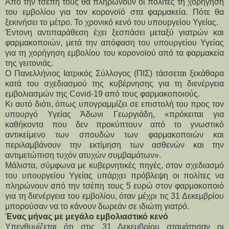
Από την τσέπη τους θα πληρώνουν οι πολίτες τη χορήγηση
του εμβολίου για τον κορονοϊό στα φαρμακεία. Πότε θα
ξεκινήσει το μέτρο. Το χρονικό κενό του υπουργείου Υγείας.
Έντονη αντιπαράθεση έχει ξεσπάσει μεταξύ γιατρών και 
φαρμακοποιών, μετά την απόφαση του υπουργείου Υγείας 
για τη χορήγηση εμβολίου του κορονοϊού από τα φαρμακεία 
της γειτονιάς.
Ο Πανελλήνιος Ιατρικός Σύλλογος (ΠΙΣ) τάσσεται ξεκάθαρα 
κατά του σχεδιασμού της κυβέρνησης για τη διενέργεια 
εμβολιασμών της Covid-19 από τους φαρμακοποιούς.
Κι αυτό διότι, όπως υπογραμμίζει σε επιστολή του προς τον 
υπουργό Υγείας Άδωνι Γεωργιάδη, «πρόκειται για 
καθήκοντα που δεν προκύπτουν από το γνωστικό 
αντικείμενο των σπουδών των φαρμακοποιών και 
περιλαμβάνουν την εκτίμηση των ασθενών και την 
αντιμετώπιση τυχόν ατυχών συμβαμάτων».
Μάλιστα, σύμφωνα με κυβερνητικές πηγές, στον σχεδιασμό 
του υπουργείου Υγείας υπάρχει πρόβλεψη οι πολίτες να 
πληρώνουν από την τσέπη τους 5 ευρώ στον φαρμακοποιό 
για τη διενέργεια του εμβολίου, όταν μέχρι τις 31 Δεκεμβρίου 
μπορούσαν να το κάνουν δωρεάν σε ιδιώτη γιατρό.
Ένας μήνας με μεγάλο εμβολιαστικό κενό
Υπενθυμίζεται ότι στις 31 Δεκεμβρίου σταμάτησαν οι 