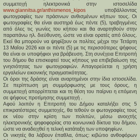
συμμετοχή ηλεκτρονικά στην ιστοσελίδα 
www.giannitsa.gr/anthismenos_kipos
 υποβάλλοντας 
φωτογραφίες των πράσινων ανθισμένων κήπων τους. Οι 
φωτογραφίες θα είναι αυστηρά έως πέντε (5), τραβηγμένες 
από όλες τις γωνίες του κήπου και θα αναρτηθούν στην 
παραπάνω ηλ. διεύθυνση, ώστε να είναι ορατές από όλους. 
Εκεί θα μπορούν να ψηφίζουν οι πολίτες μέχρι την Τετάρτη 
13 Μαΐου 2026 και οι πέντε (5) με τις περισσότερες ψήφους 
θα είναι οι υποψήφιοι για βράβευση. Στη συνέχεια Επιτροπή 
του δήμου θα επισκεφτεί τους κήπους για επιβεβαίωση της 
γνησιότητας των φωτογραφιών. Απαγορεύεται η χρήση 
εργαλείων εικονικής πραγματικότητας. 
Οι όροι της δράσης είναι αναρτημένοι στην ίδια ιστοσελίδα. 
Σε περίπτωση μη συμμόρφωσης με τους όρους, η 
συμμετοχή απορρίπτεται και τη θέση του παίρνει η επόμενη 
σε ψήφους προτίμησης συμμετοχή .
Αφού λοιπόν η Επιτροπή του Δήμου καταλήξει στις 5 
επικρατέστερες συμμετοχές, θα τεθούν οι φωτογραφίες τους 
εκ νέου στην κρίση των πολιτών, μέσω ανοιχτής 
ηλεκτρονικής ψηφοφορίας στα κοινωνικά δίκτυα του δήμου, 
ώστε να αναδειχθεί η τελική κατάταξη των υποψηφίων.
Οι νικητές θα λάβουν έπαθλα, όπως: κιβώτιο ανθοφόρων 