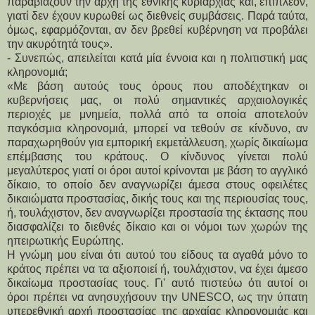
παραβιάζουν την αρχή της εθνικής κυριαρχίας και, επιπλέον,
γιατί δεν έχουν κυρωθεί ως διεθνείς συμβάσεις. Παρά ταύτα,
όμως, εφαρμόζονται, αν δεν βρεθεί κυβέρνηση να προβάλει
την ακυρότητά τους».
- Συνεπώς, απειλείται κατά μία έννοια και η πολιτιστική μας
κληρονομιά;
«Με βάση αυτούς τους όρους που αποδέχτηκαν οι
κυβερνήσεις μας, οι πολύ σημαντικές αρχαιολογικές
περιοχές με μνημεία, πολλά από τα οποία αποτελούν
παγκόσμια κληρονομιά, μπορεί να τεθούν σε κίνδυνο, αν
παραχωρηθούν για εμπορική εκμετάλλευση, χωρίς δικαίωμα
επέμβασης του κράτους. Ο κίνδυνος γίνεται πολύ
μεγαλύτερος γιατί οι όροι αυτοί κρίνονται με βάση το αγγλικό
δίκαιο, το οποίο δεν αναγνωρίζει άμεσα στους οφειλέτες
δικαιώματα προστασίας, δικής τους και της περιουσίας τους,
ή, τουλάχιστον, δεν αναγνωρίζει προστασία της έκτασης που
διασφαλίζει το διεθνές δίκαιο και οι νόμοι των χωρών της
ηπειρωτικής Ευρώπης.
Η γνώμη μου είναι ότι αυτού του είδους τα αγαθά μόνο το
κράτος πρέπει να τα αξιοποιεί ή, τουλάχιστον, να έχει άμεσο
δικαίωμα προστασίας τους. Γι' αυτό πιστεύω ότι αυτοί οι
όροι πρέπει να ανησυχήσουν την UNESCO, ως την ύπατη
υπερεθνική αρχή προστασίας της αρχαίας κληρονομιάς και