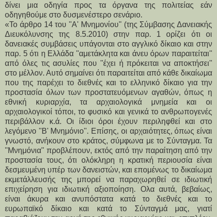
δίνει μια οδηγία προς τα όργανα της πολιτείας εάν
οδηγηθούμε στο δυσμενέστερο σενάριο.
«Το άρθρο 14 του ''Α' Μνημονίου'' (της Σύμβασης Δανειακής
Διευκόλυνσης της 8.5.2010) στην παρ. 1 ορίζει ότι οι
δανειακές συμβάσεις υπάγονται στο αγγλικό δίκαιο και στην
παρ. 5 ότι η Ελλάδα ''αμετάκλητα και άνευ όρων παραιτείται''
από όλες τις ασυλίες που ''έχει ή πρόκειται να αποκτήσει''
στο μέλλον. Αυτό σημαίνει ότι παραιτείται από κάθε δικαίωμα
που της παρέχει το διεθνές και το ελληνικό δίκαιο για την
προστασία όλων των προστατευόμενων αγαθών, όπως η
εθνική κυριαρχία, τα αρχαιολογικά μνημεία και οι
αρχαιολογικοί τόποι, το φυσικό και γενικά το ανθρωπογενές
περιβάλλον κ.ά. Οι ίδιοι όροι έχουν περιληφθεί και στο
λεγόμενο ''Β' Μνημόνιο''. Επίσης, οι αρχαιότητες, όπως είναι
γνωστό, ανήκουν στο κράτος, σύμφωνα με το Σύνταγμα. Τα
''Μνημόνια'' προβλέπουν, εκτός από την παραίτηση από την
προστασία τους, ότι ολόκληρη η κρατική περιουσία είναι
δεσμευμένη υπέρ των δανειστών, και επομένως το δικαίωμα
εκμετάλλευσής της μπορεί να παραχωρηθεί σε ιδιωτική
επιχείρηση για ιδιωτική αξιοποίηση. Ολα αυτά, βεβαίως,
είναι άκυρα και ανυπόστατα κατά το διεθνές και το
ευρωπαϊκό δίκαιο και κατά το Σύνταγμά μας, γιατί