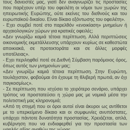
τους δανειστές μας, γιατί δεν αναγνωρίζει τις προστασίες
που παρέχουν υπέρ του οφειλέτη οι νόμοι των χωρών της
ηπειρωτικής Ευρώπης, ούτε εκείνες του διεθνούς και του
ευρωπαϊκού δικαίου. Είναι δίκαιο εξόντωσης του οφειλέτη».
- Εχει συμβεί ποτέ στο παρελθόν «ενοικίαση» μνημείων ή
αρχαιολογικών χώρων για κρατικές οφειλές;
«Δεν γνωρίζω καμιά τέτοια περίπτωση. Αλλά περιπτώσεις
οικονομικής εκμετάλλευσης υπάρχουν κυρίως σε καθεστώτα
αποικιακά, σε προτεκτοράτα και σε άλλες μορφές
υποτέλειας».
- Εχει περιληφθεί ποτέ σε Διεθνή Σύμβαση παρόμοιος όρος,
όπως αυτός των μνημονίων μας;
«Δεν γνωρίζω καμιά τέτοια περίπτωση. Στην Ευρώπη,
τουλάχιστον, φοβούμαι ότι έχουμε τη θλιβερή πρωτιά, αν όχι
παγκοσμίως».
- Σε περίπτωση που ισχύσει το χειρότερο σενάριο, υπάρχει
τρόπος να προστατεύσει η χώρα μας με νομικά μέσα την
πολιτιστική μας κληρονομιά;
«Από τη στιγμή που οι όροι αυτοί είναι άκυροι ως αντίθετοι
με το υπερκείμενο δίκαιο και οι συμφωνίες ανυπόστατες,
υπάρχει πάντοτε δυνατότητα προστασίας. Χρειάζεται, απλά,
κυβέρνηση που να ενδιαφερθεί για την προστασία των
υψηλής αξίας αγαθών της χώρας.