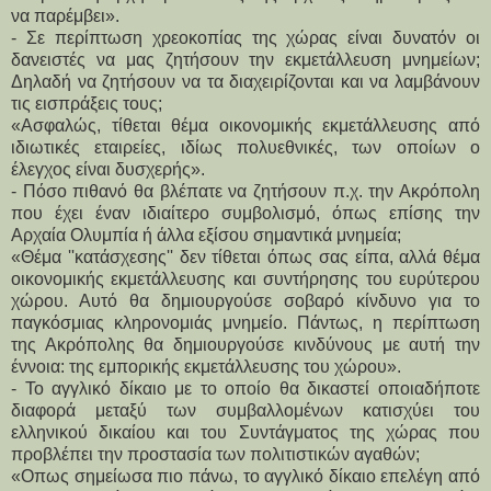
να παρέμβει».
- Σε περίπτωση χρεοκοπίας της χώρας είναι δυνατόν οι
δανειστές να μας ζητήσουν την εκμετάλλευση μνημείων;
Δηλαδή να ζητήσουν να τα διαχειρίζονται και να λαμβάνουν
τις εισπράξεις τους;
«Ασφαλώς, τίθεται θέμα οικονομικής εκμετάλλευσης από
ιδιωτικές εταιρείες, ιδίως πολυεθνικές, των οποίων ο
έλεγχος είναι δυσχερής».
- Πόσο πιθανό θα βλέπατε να ζητήσουν π.χ. την Ακρόπολη
που έχει έναν ιδιαίτερο συμβολισμό, όπως επίσης την
Αρχαία Ολυμπία ή άλλα εξίσου σημαντικά μνημεία;
«Θέμα ''κατάσχεσης'' δεν τίθεται όπως σας είπα, αλλά θέμα
οικονομικής εκμετάλλευσης και συντήρησης του ευρύτερου
χώρου. Αυτό θα δημιουργούσε σοβαρό κίνδυνο για το
παγκόσμιας κληρονομιάς μνημείο. Πάντως, η περίπτωση
της Ακρόπολης θα δημιουργούσε κινδύνους με αυτή την
έννοια: της εμπορικής εκμετάλλευσης του χώρου».
- Το αγγλικό δίκαιο με το οποίο θα δικαστεί οποιαδήποτε
διαφορά μεταξύ των συμβαλλομένων κατισχύει του
ελληνικού δικαίου και του Συντάγματος της χώρας που
προβλέπει την προστασία των πολιτιστικών αγαθών;
«Οπως σημείωσα πιο πάνω, το αγγλικό δίκαιο επελέγη από