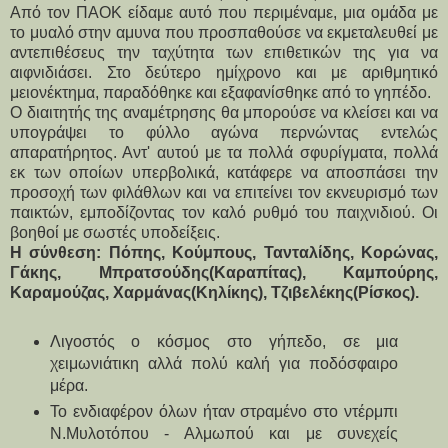
Από τον ΠΑΟΚ είδαμε αυτό που περιμέναμε, μια ομάδα με
το μυαλό στην αμυνα που προσπαθούσε να εκμεταλευθεί με
αντεπιθέσευς την ταχύτητα των επιθετικών της για να
αιφνιδιάσει. Στο δεύτερο ημίχρονο και με αριθμητικό
μειονέκτημα, παραδόθηκε και εξαφανίσθηκε από το γηπέδο.
Ο διαιτητής της αναμέτρησης θα μπορούσε να κλείσει και να
υπογράψει το φύλλο αγώνα περνώντας εντελώς
απαρατήρητος. Αντ' αυτού με τα πολλά σφυρίγματα, πολλά
εκ των οποίων υπερβολικά, κατάφερε να αποσπάσει την
προσοχή των φιλάθλων και να επιτείνει τον εκνευρισμό των
παικτών, εμποδίζοντας τον καλό ρυθμό του παιχνιδιού. Οι
βοηθοί με σωστές υποδείξεις.
Η σύνθεση: Πόπης, Κούμπους, Τανταλίδης, Κορώνας,
Γάκης, Μπρατσούδης(Καραπίτας), Καμπούρης,
Καραμούζας, Χαρμάνας(Κηλίκης), Τζιβελέκης(Ρίσκος).
Λιγοστός ο κόσμος στο γήπεδο, σε μια
χειμωνιάτικη αλλά πολύ καλή για ποδόσφαιρο
μέρα.
Το ενδιαφέρον όλων ήταν στραμένο στο ντέρμπι
Ν.Μυλοτόπου - Αλμωπού και με συνεχείς