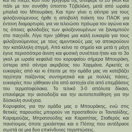
και να πιέζει, κάτι που γρήγορα της απέφερε το 2ο γκολ και
πάλι με τον συνήθη ύποπτο Τζιβελέκη, μετά από ωραία
μπαλιά του Μπουράκη. Και πριν γίνει η σέντρα για τους
φιλοξενούμενους ήρθε η αποβολή παίκτη του ΠΑΟΚ για
έντονη διαμαρτυρία, για να τελειώσει πρόωρα τον αγώνα και
τις όποιες φιλοδοξίες των φιλοξενουμένων να ξαναμπούν
στο παιχνίδι. Λίγο πριν χάθηκε μια καλή ευκαιρία για τους
φιλοξενούμενους με τους αμυντικούς μας να αποκρούουν
την κατάλληλη στιγμή. Από κείνο το σημείο και μετά η μάχη
έγινε περισσότερο άνιση και φυσική συνέπεια ήταν και το 3ο
γκολ με ωραία κεφαλιά του κορυφαίου σήμερα Μπουράκη,
ύστερα από σέντρα ακριβείας του Χαρμάνα. Αρκετές οι
ευκαιρίες από κει κι έπειτα με την ομάδα μας να κατεβάζει
ταχύτητα παίζοντας συντηρητικά και με πολλές πάσες,
ευκαιρίες που χάθηκαν είτε από αστοχία είτε από επεμβάσεις
του τερματοφύλακα. Το τελικό 3-0 απόλυτα δίκαιο,
επανέφερε την αισιοδοξία και την αυτοπεποίθηση για την
δύσκολη συνέχεια.
Κορυφαίος για την ομάδα μας ο Μπουράκης, ενώ στις
θετικές παρουσίες μπορούν να προστεθούν οι Τανταλίδης,
Καραμούζας, Μπρατσούδης και Καραπίτας. Σταθερός και
πανέτοιμος όποτε χρειάστηκε και ο Πόπης που αντέδρασε
σωστά σε μια δυο επικίνδυνες περιπτώσεις.