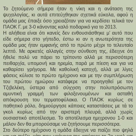
Το ζητούμενο σήμερα ήταν η νίκη και η ανάταση της
ψυχολογίας, κι αυτά επιτεύχθηκαν σχετικά εύκολα, αφού η
ομάδα μας έπαιξε όσο χρειαζόταν για να κερδίσει τελικά τον
ΠΑΟΚ Γ. με 3-0 κάνοντας καλό ποδαρικό για το 2013.
Η αλήθεια είναι ότι κανείς δεν ενθουσιάσθηκε μ' αυτό που
είδε σήμερα στο γήπεδο, έστω κι αν η ανωτερότητα της
ομάδα μας ήταν εμφανής από το πρώτο μέχρι το τελευταίο
λεπτό. Με αρκετές αλλαγές στην σύνθεση της, έδειχνε ότι
ήθελε πολύ να πάρει το τρίποντο αλλά με περισσότερη
πειθαρχία, υπομονή και ηρεμία, παρά με πίεση και για να
καθαρίσει γρήγορα. Με καθολική κατοχή, αλλά με λίγες
φάσεις κύλισε το πρώτο ημίχρονο και με την συμπλήρωση
του πρώτου ημιώρου κατάφερε να προηγηθεί με τον
Τζιβελέκη, ύστερα από σύγχιση στην πολυπρόσωπη
αμυντική γραμμή των φιλοξενουμένων και ασταθή
απόκρουση του τερματοφύλακα. Ο ΠΑΟΚ κυρίως σε
παθητικό ρόλο, δημιούργησε κάποιες καταστάσεις με τά το
γκολ κυρίως από την αριστερή πλευρά, αλλά χωρίς
ουσιαστικό αποτέλεσμα. Το αποτέλεσμα ημιχρονου 1-0 και
μάλον δεν θα μπορούσαμε να ζητήσουμε περισσότερα.
Στο δεύτερο ημίχρονο η ομάδα έδειχνε να παίζει πιο ψηλά