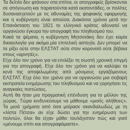
Τα δελτία δεν φτάνουν στα σπίτια, οι απογραφείς βρίσκονται
σε απόγνωση και παραιτούνται κατά εκατοντάδες, οι πολίτες
δυσανασχετούν με τις αδυναμίες της ψηφιακής εφαρμογής
και η κυβέρνηση είναι απούσα. Διακόσια χρόνια μετά την
Επανάσταση του 1821 το ελληνικό κράτος αδυνατεί να
οργανώσει έγκυρα την απογραφή του πληθυσμού του.
Κακά τα ψέματα, η κυβέρνηση Μητσοτάκη δεν έχει καμία
δικαιολογία για ακόμα μία επιτελική αστοχία. Δεν μπορεί να
τα ρίξει ούτε στην ΕΛΣΤΑΤ ούτε στον κορονοϊό ούτε βέβαια
στους «αρνητές».
Είχε όλο τον χρόνο για να επιλέξει τη σωστή χρονική στιγμή
για την απογραφή. Είχε όλο τον χρόνο για να καλύψει τα
κενά της αποψιλωμένης από μόνιμους εργαζόμενους
ΕΛΣΤΑΤ. Είχε όλο τον χρόνο για να οργανώσει μια σοβαρή
εκστρατεία ενημέρωσης του πληθυσμού και να χορηγήσει τις
αναγκαίες πιστώσεις.
Αυτή θα ήταν μια πραγματική επένδυση για το μέλλον της
χώρας. Τώρα κινδυνεύουμε να μάθουμε «μισές αλήθειες».
Τα μισά χρήματα από όσα μοίρασε σκανδαλωδώς με τη
«λίστα Πέτσα» αν είχε δώσει για την ενημέρωση των
πολιτών, όλοι θα είχαν μάθει τουλάχιστον πώς και γιατί
«μένουμε σπίτι και απογραφόμαστε».