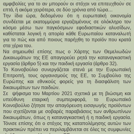
αμφιβολίες για το αν μπορούν οι στόχοι να επιτευχθούν σε 
επτά, ή ακόμα χειρότερα, σε δύο χρόνια από τώρα…
Την ίδια ώρα, δεδομένου ότι η ευρωπαϊκή οικονομία 
συνδέεται με εκατομμύρια εργαζομένους σε ολόκληρο τον 
κόσμο μέσω των παγκόσμιων εφοδιαστικών αλυσίδων, 
καθίσταται λογική η απορία κάθε Ευρωπαίου καταναλωτή 
για το πώς και από ποιους παρήχθη το προϊόν που κρατά 
στα χέρια του.
Να σημειωθεί επίσης πως ο Χάρτης των Θεμελιωδών 
Δικαιωμάτων της ΕΕ απαγορεύει ρητά την καταναγκαστική 
εργασία (άρθρο 5) και την παιδική εργασία (άρθρο 32).
Το Κοινοβούλιο συνεργάζεται στενά με την Ευρωπαϊκή 
Επιτροπή, τους οργανισμούς της ΕΕ, το Συμβούλιο της 
Ευρώπης και εθνικούς φορείς για τη διασφάλιση των 
δικαιωμάτων των παιδιών.
Σε  ψήφισμα του Μαρτίου 2021 σχετικά με τη βιώσιμη και 
υπεύθυνη εταιρική συμπεριφορά, το Ευρωπαϊκό 
Κοινοβούλιο ζήτησε την απαγόρευση εισαγωγής προϊόντων 
που σχετίζονται με σοβαρές παραβιάσεις των ανθρωπίνων 
δικαιωμάτων, όπως η καταναγκαστική ή η παιδική εργασία. 
Τόνισε επίσης ότι ο στόχος της καταπολέμησης αυτών των 
πρακτικών πρέπει να περιλαμβάνεται σε όλες τις συμφωνίες 