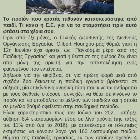
Το προϊόν που κρατάς πιθανόν κατασκευάστηκε από
παιδί. Τι κάνει η Ε.Ε. για να το σταματήσει πριν αυτό
φτάσει στα χέρια σου.
Πριν από έξι μήνες, ο Γενικός Διευθυντής της Διεθνούς 
Οργάνωσης Εργασίας, Gilbert Houngbo μάς θύμιζε γιατί η 
12η Ιουνίου έχει οριστεί ως “Παγκόσμια μέρα κατά της 
Παιδικής Εργασίας” και γιατί η θέσπιση της ημέρας δεν είναι 
από μόνη της αρκετή για την καταπολέμηση ενός 
φαινομένου που εντείνεται.
Δήλωσε για την ακρίβεια, ότι για πρώτη φορά μετά από 
σχεδόν δύο δεκαετίες η παιδική εργασία βρίσκεται σε 
αύξηση, μία επικίνδυνη ανοδική τάση που κινείται αντίρροπα 
με τους διεθνείς στόχους, συνεχίζει να θέτει σε κίνδυνο το 
παρόν και να υποθάλπει το μέλλον των παιδιών και η οποία 
σε μεγάλο βαθμό οφείλεται στην πανδημική περίοδο.
Είναι χαρακτηριστικό πως τον Ιούνιο του 2021, υπήρξε 
αύξηση 8,4 εκατομμυρίων μέσα σε λίγα χρόνια (της τάξης 
του 11% από ό,τι το 2016), με αποτέλεσμα οι τελευταίες 
εκτιμήσεις να κάνουν λόγο για 160 εκατομμύρια παιδιά-
θύματα της παιδικής εργασίας, εκ των οποίων σχεδόν 4 