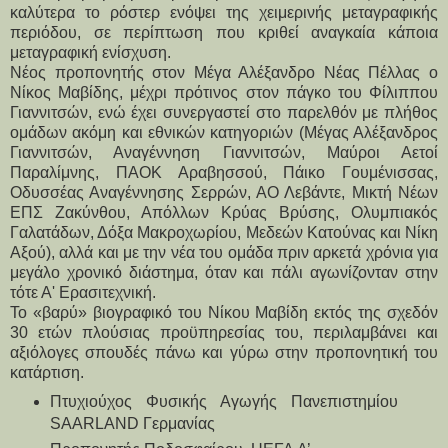
καλύτερα το ρόστερ ενόψει της χειμερινής μεταγραφικής 
περιόδου, σε περίπτωση που κριθεί αναγκαία κάποια 
μεταγραφική ενίσχυση.
Νέος προπονητής στον Μέγα Αλέξανδρο Νέας Πέλλας ο 
Νίκος Μαβίδης, μέχρι πρότινος στον πάγκο του Φίλιππου 
Γιαννιτσών, ενώ έχει συνεργαστεί στο παρελθόν με πλήθος 
ομάδων ακόμη και εθνικών κατηγοριών (Μέγας Αλέξανδρος 
Γιαννιτσών, Αναγέννηση Γιαννιτσών, Μαύροι Αετοί 
Παραλίμνης, ΠΑΟΚ Αραβησσού, Πάικο Γουμένισσας, 
Οδυσσέας Αναγέννησης Σερρών, ΑΟ Λεβάντε, Μικτή Νέων 
ΕΠΣ Ζακύνθου, Απόλλων Κρύας Βρύσης, Ολυμπιακός 
Γαλατάδων, Δόξα Μακροχωρίου, Μεδεών Κατούνας και Νίκη 
Αξού), αλλά και με την νέα του ομάδα πριν αρκετά χρόνια για 
μεγάλο χρονικό διάστημα, όταν και πάλι αγωνίζονταν στην 
τότε Α' Ερασιτεχνική. 
Το «βαρύ» βιογραφικό του Νίκου Μαβίδη εκτός της 
σχεδόν 
30 ετών 
πλούσιας προϋπηρεσίας του, περιλαμβάνει και 
αξιόλογες σπουδές πάνω και γύρω στην προπονητική του 
κατάρτιση.
Πτυχιούχος Φυσικής Αγωγής Πανεπιστημίου 
SAARLAND Γερμανίας