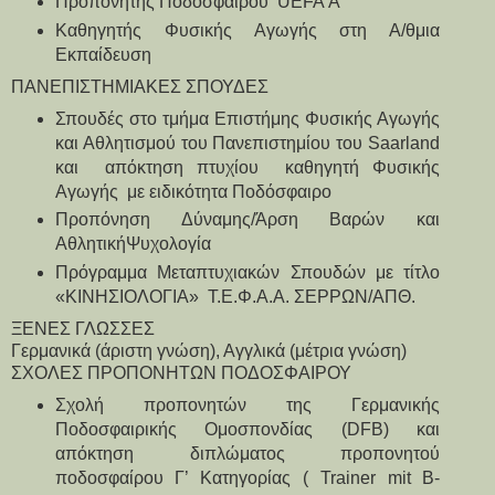
Προπονητής Ποδοσφαίρου  UEFA Α’
Καθηγητής Φυσικής Αγωγής στη Α/θμια 
Εκπαίδευση
ΠΑΝΕΠΙΣΤΗΜΙΑΚΕΣ ΣΠΟΥΔΕΣ
Σπουδές στο τμήμα Επιστήμης Φυσικής Αγωγής 
και Αθλητισμού του Πανεπιστημίου του Saarland  
και  απόκτηση πτυχίου  καθηγητή Φυσικής 
Αγωγής  με ειδικότητα Ποδόσφαιρο 
Προπόνηση Δύναμης/Άρση Βαρών και 
ΑθλητικήΨυχολογία
Πρόγραμμα Μεταπτυχιακών Σπουδών με τίτλo 
«ΚΙΝΗΣΙΟΛΟΓΙΑ»  Τ.Ε.Φ.Α.Α. ΣΕΡΡΩΝ/ΑΠΘ.
ΞΕΝΕΣ ΓΛΩΣΣΕΣ
Γερμανικά (άριστη γνώση), Αγγλικά (μέτρια γνώση)
ΣΧΟΛΕΣ ΠΡΟΠΟΝΗΤΩΝ ΠΟΔΟΣΦΑΙΡΟΥ
Σχολή προπονητών της Γερμανικής 
Ποδοσφαιρικής Ομοσπονδίας (DFB) και 
απόκτηση διπλώματος προπονητού 
ποδοσφαίρου Γ’ Κατηγορίας ( Trainer mit B-