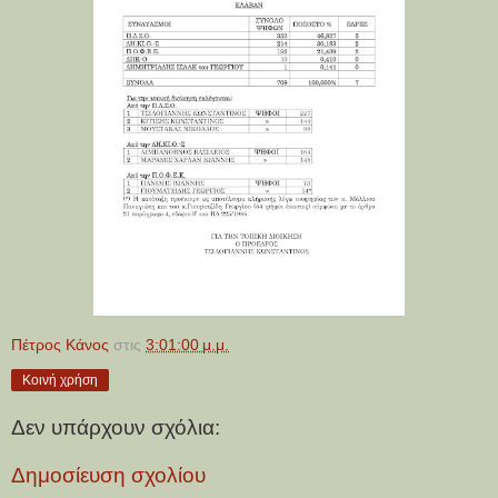
Πέτρος Κάνος
στις
3:01:00 μ.μ.
Κοινή χρήση
Δεν υπάρχουν σχόλια:
Δημοσίευση σχολίου