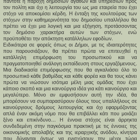
πάντοτε η παροχή δημοσίων αγαθών και υπηρεσιών προς
τον πολίτη και όχι η λειτουργία του ως μια εταιρεία που έχει
στόχο να αποκομίσει κέρδη. Η ένταξη της κουλτούρας των
στόχων στην καθημερινότητα του δημοσίου υπαλλήλου θα
πρέπει να έχει μια λογική και μια εξήγηση, προτάσσοντας
τον δημόσιο χαρακτήρα αυτών των στόχων, ενώ
προϋποθέτει την απόκτηση κατάλληλων εφοδίων.
Ειδικότερα σε φορείς όπως οι Δήμοι, με τις ιδιαιτερότητες
που παρουσιάζουν, θα πρέπει πρώτα να επιτευχθεί η
κατάλληλη επιμόρφωση του προσωπικού και να
πραγματοποιηθεί ανάλογη εκπαίδευση στους εργαζόμενους.
Μια διαδικασία επιμόρφωσης που θα αγκαλιάσει όλο το
προσωπικό κάθε βαθμίδας και κάθε φορέα και θα τους κάνει
πρώτα να νιώσουν ισότιμα μέλη μιας ομάδας που έχει
κάποιο σκοπό και μια καινούργια ιδέα για κάτι καινούργιο και
μεγαλύτερο. Μόνο αν εμφυσήσουν αυτή την ιδέα, θα
μπορέσουν να συμπαρασύρουν όλους τους υπαλλήλους σε
καινούργιους δρόμους λειτουργίας και όχι εφαρμόζοντας
απλά έναν ακόμη νόμο που θα επιβάλλει κάτι που μοιάζει
ξένο και επικίνδυνο… Η έννοια στόχος είναι άρρηκτα
συνδεδεμένη στην παγκόσμια πρακτική με τις έννοιες της
οικονομικής απολαβής και της ιεραρχικής ανόδου, κίνητρα
που δύνανται όντως να ενισχύσουν την μέχρι τώρα