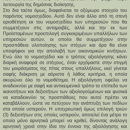
λειτουργία της δημόσιας διοίκησης.
Στο δια ταύτα όμως, διαφαίνεται το οξύμωρο στοιχείο του
παρόντος νομοσχεδίου. Αυτό δεν είναι άλλο από τη στενή
οριοθέτηση εκ του νομοσχεδίου των υπηρεσιών που θα
συμμετέχουν στις ανταμοιβές, αλλά και την εκ των
Προϊσταμένων προεπιλογή συγκεκριμένων υπαλλήλων των
υπηρεσιών αυτών, οι οποίοι θα συμμετέχουν στην
προσπάθεια υλοποίησης των στόχων και άρα θα είναι
υποψήφιοι για την απολαβή των οικονομικών κινήτρων.
Ενώ όλο το νομοσχέδιο και ο τρόπος αξιολόγησης κάνει
διαρκή αναφορά σε στόχους, όταν ερχόμαστε στην στιγμή
του μοιράσματος της πίτας στους υπαλλήλους, εκεί γίνεται
σαφής διάκριση με αόριστα ή λάθος κριτήρια, η οποία
ακυρώνει όλο το νομοθέτημα. Η αξιολόγηση οφείλει να
αναδεικνύει με σαφή και αντικειμενικό τρόπο το επίπεδο των
ικανοτήτων και δεξιοτήτων των αξιολογούμενων και φυσικά
να καταδεικνύει τις προσπάθειες που αυτοί πρέπει να
καταβάλλουν, ώστε να πετύχουν την ανάπτυξη των πεδίων
στα οποία υστερούν. Η υποχρεωτική όμως επιλογή τριών
(3) δεξιοτήτων στις οποίες υστερούν, αποτελεί ένα μέτρο το
οποίο μόνο αρνητικά μπορεί να κριθεί, δίνοντας ανάλογη
αρνητική χροιά στην ίδια την έννοια της αξιολόγησης και