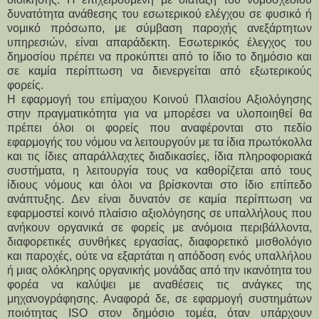
δυνατότητα ανάθεσης του εσωτερικού ελέγχου σε φυσικό ή
νομικό πρόσωπο, με σύμβαση παροχής ανεξάρτητων
υπηρεσιών, είναι απαράδεκτη. Εσωτερικός έλεγχος του
δημοσίου πρέπει να προκύπτει από το ίδιο το δημόσιο και
σε καμία περίπτωση να διενεργείται από εξωτερικούς
φορείς.
Η εφαρμογή του επίμαχου Κοινού Πλαισίου Αξιολόγησης
στην πραγματικότητα για να μπορέσει να υλοποιηθεί θα
πρέπει όλοι οι φορείς που αναφέρονται στο πεδίο
εφαρμογής του νόμου να λειτουργούν με τα ίδια πρωτόκολλα
και τις ίδιες απαράλλαχτες διαδικασίες, ίδια πληροφοριακά
συστήματα, η λειτουργία τους να καθορίζεται από τους
ίδιους νόμους και όλοι να βρίσκονται στο ίδιο επίπεδο
ανάπτυξης. Δεν είναι δυνατόν σε καμία περίπτωση να
εφαρμοστεί κοινό πλαίσιο αξιολόγησης σε υπαλλήλους που
ανήκουν οργανικά σε φορείς με ανόμοια περιβάλλοντα,
διαφορετικές συνθήκες εργασίας, διαφορετικό μισθολόγιο
και παροχές, ούτε να εξαρτάται η απόδοση ενός υπαλλήλου
ή μιας ολόκληρης οργανικής μονάδας από την ικανότητα του
φορέα να καλύψει με αναθέσεις τις ανάγκες της
μηχανογράφησης. Αναφορά δε, σε εφαρμογή συστημάτων
ποιότητας ISO στον δημόσιο τομέα, όταν υπάρχουν