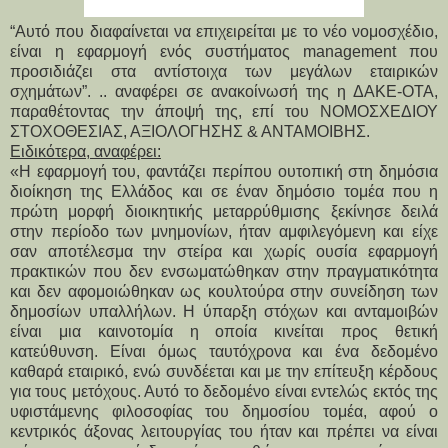
“Αυτό που διαφαίνεται να επιχειρείται με το νέο νομοσχέδιο,
είναι η εφαρμογή ενός συστήματος management που
προσιδιάζει στα αντίστοιχα των μεγάλων εταιρικών
σχημάτων”. .. αναφέρει σε ανακοίνωσή της η ΔΑΚΕ-ΟΤΑ,
παραθέτοντας την άποψή της, επί του ΝΟΜΟΣΧΕΔΙΟΥ
ΣΤΟΧΟΘΕΣΙΑΣ, ΑΞΙΟΛΟΓΗΣΗΣ & ΑΝΤΑΜΟΙΒΗΣ.
Ειδικότερα, αναφέρει:
«Η εφαρμογή του, φαντάζει περίπου ουτοπική στη δημόσια
διοίκηση της Ελλάδος και σε έναν δημόσιο τομέα που η
πρώτη μορφή διοικητικής μεταρρύθμισης ξεκίνησε δειλά
στην περίοδο των μνημονίων, ήταν αμφιλεγόμενη και είχε
σαν αποτέλεσμα την στείρα και χωρίς ουσία εφαρμογή
πρακτικών που δεν ενσωματώθηκαν στην πραγματικότητα
και δεν αφομοιώθηκαν ως κουλτούρα στην συνείδηση των
δημοσίων υπαλλήλων. Η ύπαρξη στόχων και ανταμοιβών
είναι μια καινοτομία η οποία κινείται προς θετική
κατεύθυνση. Είναι όμως ταυτόχρονα και ένα δεδομένο
καθαρά εταιρικό, ενώ συνδέεται και με την επίτευξη κέρδους
για τους μετόχους. Αυτό το δεδομένο είναι εντελώς εκτός της
υφιστάμενης φιλοσοφίας του δημοσίου τομέα, αφού ο
κεντρικός άξονας λειτουργίας του ήταν και πρέπει να είναι