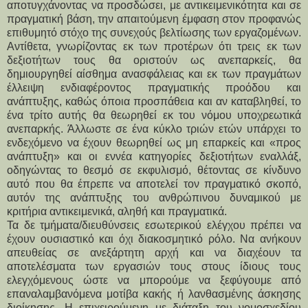
αποτυγχάνοντας να προσδώσει, με αντικειμενικότητα και σε
πραγματική βάση, την απαιτούμενη έμφαση στον προφανώς
επιθυμητό στόχο της συνεχούς βελτίωσης των εργαζομένων.
Αντίθετα, γνωρίζοντας εκ των προτέρων ότι τρεις εκ των
δεξιοτήτων τους θα οριστούν ως ανεπαρκείς, θα
δημιουργηθεί αίσθημα ανασφάλειας και εκ των πραγμάτων
έλλειψη ενδιαφέροντος πραγματικής προόδου και
ανάπτυξης, καθώς όποια προσπάθεια και αν καταβληθεί, το
ένα τρίτο αυτής θα θεωρηθεί εκ του νόμου υποχρεωτικά
ανεπαρκής. Άλλωστε σε ένα κύκλο τριών ετών υπάρχει το
ενδεχόμενο να έχουν θεωρηθεί ως μη επαρκείς και «προς
ανάπτυξη» και οι εννέα κατηγορίες δεξιοτήτων εναλλάξ,
οδηγώντας το θεσμό σε εκφυλισμό, θέτοντας σε κίνδυνο
αυτό που θα έπρεπε να αποτελεί τον πραγματικό σκοπό,
αυτόν της ανάπτυξης του ανθρώπινου δυναμικού με
κριτήρια αντικειμενικά, αληθή και πραγματικά.
Τα δε τμήματα/διευθύνσεις εσωτερικού ελέγχου πρέπει να
έχουν ουσιαστικό και όχι διακοσμητικό ρόλο. Να ανήκουν
απευθείας σε ανεξάρτητη αρχή και να διαχέουν τα
αποτελέσματα των εργασιών τους στους ίδιους τους
ελεγχόμενους ώστε να μπορούμε να ξεφύγουμε από
επαναλαμβανόμενα μοτίβα κακής ή λανθασμένης άσκησης
διοίκησης. Η επιχειρούμενη με διάταξη του νομοσχεδίου