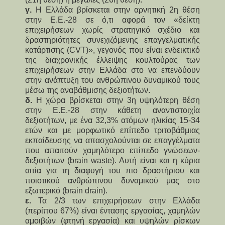
γ.
Η Ελλάδα βρίσκεται στην αρνητική 2η θέση
στην Ε.Ε.-28 σε ό,τι αφορά τον «δείκτη
επιχειρήσεων χωρίς στρατηγικό σχέδιο και
δραστηριότητες συνεχιζόμενης επαγγελματικής
κατάρτισης (CVT)», γεγονός που είναι ενδεικτικό
της διαχρονικής έλλειψης κουλτούρας των
επιχειρήσεων στην Ελλάδα στο να επενδύουν
στην ανάπτυξη του ανθρώπινου δυναμικού τους
μέσω της αναβάθμισης δεξιοτήτων.
δ.
Η χώρα βρίσκεται στην 3η υψηλότερη θέση
στην Ε.Ε.-28 στην κάθετη αναντιστοιχία
δεξιοτήτων, με ένα 32,3% ατόμων ηλικίας 15-34
ετών και με μορφωτικό επίπεδο τριτοβάθμιας
εκπαίδευσης να απασχολούνται σε επαγγέλματα
που απαιτούν χαμηλότερο επίπεδο γνώσεων-
δεξιοτήτων (brain waste). Αυτή είναι και η κύρια
αιτία για τη διαφυγή του πιο δραστήριου και
ποιοτικού ανθρώπινου δυναμικού μας στο
εξωτερικό (brain drain).
ε.
Τα 2/3 των επιχειρήσεων στην Ελλάδα
(περίπου 67%) είναι έντασης εργασίας, χαμηλών
αμοιβών (φτηνή εργασία) και υψηλών ρίσκων