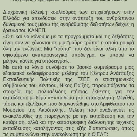
Διαχρονική έλλειψη κουλτούρας των επιχειρήσεων στην
Ελλάδα για επενδύσεις στην ανάπτυξη του ανθρώπινου
δυναμικού τους μέσω της αναβάθμισης δεξιοτήτων δείχνει η
έρευνα του ΚΑΝΕΠ.
«Ο,τι και να κάνουμε με τα προγράμματα και τις δεξιότητες
είναι σαν να χάνονται σε μια “μαύρη τρύπα” η οποία ρουφά
όλη την ενέργεια. Μια “τρύπα” που δεν είναι άλλη από το
υφιστάμενο αντιπαραγωγικό υπόδειγμα, αν μπορεί να
μιλήσει κανείς για υπόδειγμα».
Με αυτά τα λόγια συνόψισε το βασικό συμπέρασμα μιας
εξαιρετικά ενδιαφέρουσας μελέτης του Κέντρου Ανάπτυξης
Εκπαιδευτικής Πολιτικής της ΓΣΕΕ ο επιστημονικός
σύμβουλος του Κέντρου, Νίκος Παΐζης, παρουσιάζοντας τα
στοιχεία της πολυσέλιδης ετήσιας έκθεσης για την
εκπαίδευση με θέμα «Εκπαίδευση και απασχόληση: Μεγέθη,
τάσεις και εξελίξεις» που διοργανώθηκε στο Αμφιθέατρο του
Μουσείου της Ακρόπολης. Μελέτη που αναδεικνύει τις
ανακολουθίες της παραγωγής με την εκπαίδευση και την
κατάρτιση, αλλά και την καταστροφική διάλυση της τεχνικής
εκπαίδευσης καταλήγοντας στις εξής διαπιστώσεις, όπως
τις συμπυκνώνει στην ανακοίνωσή της η ΟΙΕΛΕ: