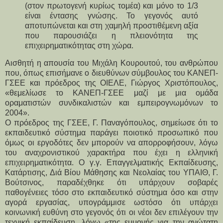
(στον πρωτογενή κυρίως τομέα) και μόνο το 1/3
είναι έντασης γνώσης. Το γεγονός αυτό
αποτυπώνεται και στη χαμηλή προστιθέμενη αξία
που παρουσιάζει η πλειονότητα της
επιχειρηματικότητας στη χώρα.
Αισθητή η απουσία του Μιχάλη Κουρουτού, του ανθρώπου
που, όπως επισήμανε ο διευθύνων σύμβουλος του ΚΑΝΕΠ-
ΓΣΕΕ και πρόεδρος της ΟΙΕΛΕ, Γιώργος Χριστόπουλος,
«θεμελίωσε το ΚΑΝΕΠ-ΓΣΕΕ μαζί με μια ομάδα
οραματιστών συνδικαλιστών και εμπειρογνωμόνων το
2004».
Ο πρόεδρος της ΓΣΕΕ, Γ. Παναγόπουλος, σημείωσε ότι το
εκπαιδευτικό σύστημα παράγει ποιοτικό προσωπικό που
όμως οι εργοδότες δεν μπορούν να απορροφήσουν, λόγω
του αναχρονιστικού χαρακτήρα που έχει η ελληνική
επιχειρηματικότητα. Ο γ.γ. Επαγγελματικής Εκπαίδευσης,
Κατάρτισης, Διά Βίου Μάθησης και Νεολαίας του ΥΠΑΙΘ, Γ.
Βούτσινος, παραδέχθηκε ότι υπάρχουν σοβαρές
παθογένειες τόσο στο εκπαιδευτικό σύστημα όσο και στην
αγορά εργασίας, υπογράμμισε ωστόσο ότι υπάρχει
κοινωνική ευθύνη στο γεγονός ότι οι νέοι δεν επιλέγουν την
τεχνική εκπαίδευση, λόγω «της εμμονής για την ανώτατη