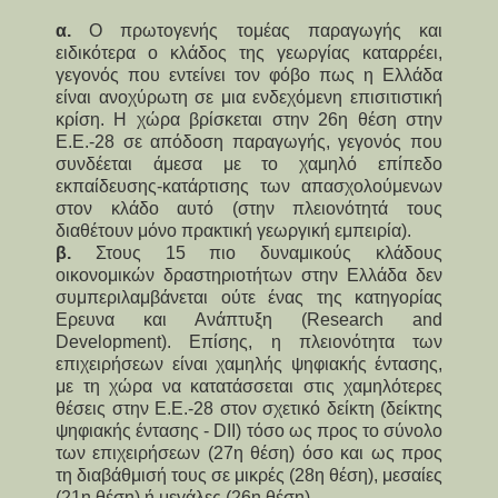
α.
Ο πρωτογενής τομέας παραγωγής και
ειδικότερα ο κλάδος της γεωργίας καταρρέει,
γεγονός που εντείνει τον φόβο πως η Ελλάδα
είναι ανοχύρωτη σε μια ενδεχόμενη επισιτιστική
κρίση. Η χώρα βρίσκεται στην 26η θέση στην
Ε.Ε.-28 σε απόδοση παραγωγής, γεγονός που
συνδέεται άμεσα με το χαμηλό επίπεδο
εκπαίδευσης-κατάρτισης των απασχολούμενων
στον κλάδο αυτό (στην πλειονότητά τους
διαθέτουν μόνο πρακτική γεωργική εμπειρία).
β.
Στους 15 πιο δυναμικούς κλάδους
οικονομικών δραστηριοτήτων στην Ελλάδα δεν
συμπεριλαμβάνεται ούτε ένας της κατηγορίας
Ερευνα και Ανάπτυξη (Research and
Development). Επίσης, η πλειονότητα των
επιχειρήσεων είναι χαμηλής ψηφιακής έντασης,
με τη χώρα να κατατάσσεται στις χαμηλότερες
θέσεις στην Ε.Ε.-28 στον σχετικό δείκτη (δείκτης
ψηφιακής έντασης - DII) τόσο ως προς το σύνολο
των επιχειρήσεων (27η θέση) όσο και ως προς
τη διαβάθμισή τους σε μικρές (28η θέση), μεσαίες
(21η θέση) ή μεγάλες (26η θέση).