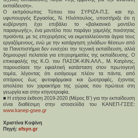
εκπαίδευση».
Ο εκπρόσωπος Τύπου του ΣΥΡΙΖΑ-Π.Σ. και πρ.
υφυπουργός Εργασίας, Ν. Ηλιόπουλος, υποστήριξε ότι η
κυβέρνηση έχει επιβάλει το «βαλκανικό μοντέλο
παραγωγής», ένα μοντέλο που παράγει χαμηλής ποιότητας
προϊόντα, με τις επιχειρήσεις να εκμεταλλεύονται άγρια τους
εργαζόμενους, ενώ με την κατάργηση χιλιάδων θέσεων από
τα Πανεπιστήμια δεν ενισχύει την τεχνική εκπαίδευση, αλλά
δημιουργεί πελατεία για επιχειρηματίες της εκπαίδευσης. Ο
επικεφαλής της Κ.Ο. του ΠΑΣΟΚ-ΚΙΝ.ΑΛΛ., Μ. Κατρίνης,
παρουσίασε την εφιαλτική κατάσταση στον πρωτογενή
τομέα, λέγοντας ότι εισάγουμε πλέον τα πάντα, από
σπόρους έως φυτοφάρμακα και ζωοτροφές, έχοντας
απολέσει τον χαρακτήρα της χώρας που πρώτευε στη
γεωργία και στην κτηνοτροφία.
■ Η ετήσια έκθεση 2019-2020 (Μέρος Β’) για την εκπαίδευση
είναι διαθέσιμη στην ιστοσελίδα του ΚΑΝΕΠ-ΓΣΕΕ:
www.kanep-gsee.gr
Χριστίνα Κοψίνη
Πηγή:
efsyn.gr