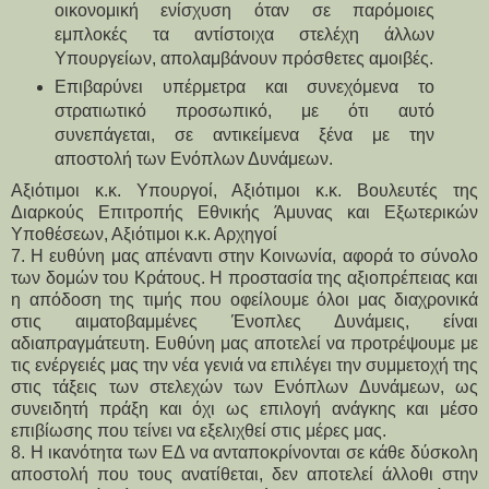
οικονομική ενίσχυση όταν σε παρόμοιες
εμπλοκές τα αντίστοιχα στελέχη άλλων
Υπουργείων, απολαμβάνουν πρόσθετες αμοιβές.
Επιβαρύνει υπέρμετρα και συνεχόμενα το
στρατιωτικό προσωπικό, με ότι αυτό
συνεπάγεται, σε αντικείμενα ξένα με την
αποστολή των Ενόπλων Δυνάμεων.
Αξιότιμοι κ.κ. Υπουργοί, Αξιότιμοι κ.κ. Βουλευτές της
Διαρκούς Επιτροπής Εθνικής Άμυνας και Εξωτερικών
Υποθέσεων, Αξιότιμοι κ.κ. Αρχηγοί
7. Η ευθύνη μας απέναντι στην Κοινωνία, αφορά το σύνολο
των δομών του Κράτους. Η προστασία της αξιοπρέπειας και
η απόδοση της τιμής που οφείλουμε όλοι μας διαχρονικά
στις αιματοβαμμένες Ένοπλες Δυνάμεις, είναι
αδιαπραγμάτευτη. Ευθύνη μας αποτελεί να προτρέψουμε με
τις ενέργειές μας την νέα γενιά να επιλέγει την συμμετοχή της
στις τάξεις των στελεχών των Ενόπλων Δυνάμεων, ως
συνειδητή πράξη και όχι ως επιλογή ανάγκης και μέσο
επιβίωσης που τείνει να εξελιχθεί στις μέρες μας.
8. Η ικανότητα των ΕΔ να ανταποκρίνονται σε κάθε δύσκολη
αποστολή που τους ανατίθεται, δεν αποτελεί άλλοθι στην