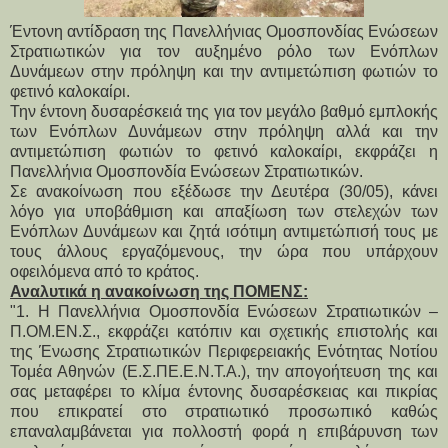
Έντονη αντίδραση της Πανελλήνιας Ομοσπονδίας Ενώσεων
Στρατιωτικών για τον αυξημένο ρόλο των Ενόπλων
Δυνάμεων στην πρόληψη και την αντιμετώπιση φωτιών το
φετινό καλοκαίρι.
Την έντονη δυσαρέσκειά της για τον μεγάλο βαθμό εμπλοκής
των Ενόπλων Δυνάμεων στην πρόληψη αλλά και την
αντιμετώπιση φωτιών το φετινό καλοκαίρι, εκφράζει η
Πανελλήνια Ομοσπονδία Ενώσεων Στρατιωτικών.
Σε ανακοίνωση που εξέδωσε την Δευτέρα (30/05), κάνει
λόγο για υποβάθμιση και απαξίωση των στελεχών των
Ενόπλων Δυνάμεων και ζητά ισότιμη αντιμετώπισή τους με
τους άλλους εργαζόμενους, την ώρα που υπάρχουν
οφειλόμενα από το κράτος.
Αναλυτικά η ανακοίνωση της ΠΟΜΕΝΣ:
"1. Η Πανελλήνια Ομοσπονδία Ενώσεων Στρατιωτικών –
Π.ΟΜ.ΕΝ.Σ., εκφράζει κατόπιν και σχετικής επιστολής και
της Ένωσης Στρατιωτικών Περιφερειακής Ενότητας Νοτίου
Τομέα Αθηνών (Ε.Σ.ΠΕ.Ε.Ν.Τ.Α.), την απογοήτευση της και
σας μεταφέρει το κλίμα έντονης δυσαρέσκειας και πικρίας
που επικρατεί στο στρατιωτικό προσωπικό καθώς
επαναλαμβάνεται για πολλοστή φορά η επιβάρυνση των