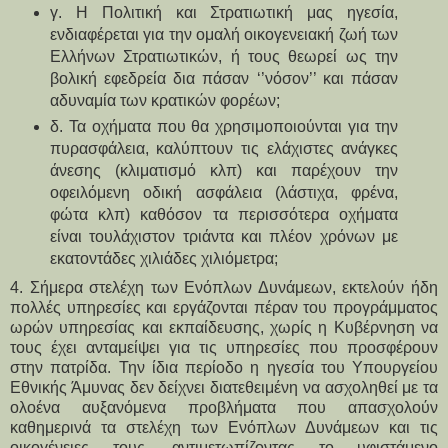
γ. Η Πολιτική και Στρατιωτική μας ηγεσία,
ενδιαφέρεται για την ομαλή οικογενειακή ζωή των
Ελλήνων Στρατιωτικών, ή τους θεωρεί ως την
βολική εφεδρεία δια πάσαν ‘’νόσον’’ και πάσαν
αδυναμία των κρατικών φορέων;
δ. Τα οχήματα που θα χρησιμοποιούνται για την
πυρασφάλεια, καλύπτουν τις ελάχιστες ανάγκες
άνεσης (κλιματισμό κλπ) και παρέχουν την
οφειλόμενη οδική ασφάλεια (λάστιχα, φρένα,
φώτα κλπ) καθόσον τα περισσότερα οχήματα
είναι τουλάχιστον τριάντα και πλέον χρόνων με
εκατοντάδες χιλιάδες χιλιόμετρα;
4. Σήμερα στελέχη των Ενόπλων Δυνάμεων, εκτελούν ήδη
πολλές υπηρεσίες και εργάζονται πέραν του προγράμματος
ωρών υπηρεσίας και εκπαίδευσης, χωρίς η Κυβέρνηση να
τους έχει ανταμείψει για τις υπηρεσίες που προσφέρουν
στην πατρίδα. Την ίδια περίοδο η ηγεσία του Υπουργείου
Εθνικής Άμυνας δεν δείχνει διατεθειμένη να ασχοληθεί με τα
ολοένα αυξανόμενα προβλήματα που απασχολούν
καθημερινά τα στελέχη των Ενόπλων Δυνάμεων και τις
οικογένειες τους, αντιμετωπίζοντας το υφιστάμενο