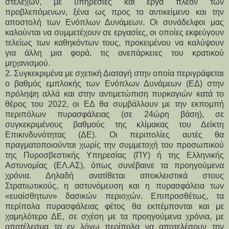
στελεχών, με υπηρεσίες και έργα πλέον των
προβλεπόμενων, ξένα ως προς το αντικείμενο και την
αποστολή των Ενόπλων Δυνάμεων. Οι συνάδελφοι μας
καλούνται να συμμετέχουν σε εργασίες, οι οποίες εκφεύγουν
τελείως των καθηκόντων τους, προκειμένου να καλύψουν
για άλλη μια φορά, τις ανεπάρκειες του κρατικού
μηχανισμού.
2. Συγκεκριμένα με σχετική Διαταγή στην οποία περιγράφεται
ο βαθμός εμπλοκής των Ενόπλων Δυνάμεων (ΕΔ) στην
πρόληψη αλλά και στην αντιμετώπιση πυρκαγιών κατά το
θέρος του 2022, οι ΕΔ θα συμβάλλουν με την εκπομπή
περιπόλων πυρασφάλειας (σε 24ώρη βάση), σε
συγκεκριμένους βαθμούς της κλίμακας του Δείκτη
Επικινδυνότητας (ΔΕ). Οι περιπολίες αυτές θα
πραγματοποιούνται χωρίς την συμμετοχή του προσωπικού
της Πυροσβεστικής Υπηρεσίας (ΠΥ) ή της Ελληνικής
Αστυνομίας (ΕΛ.ΑΣ), όπως συνέβαινε τα προηγούμενα
χρόνια. Δηλαδή ανατίθεται αποκλειστικά στους
Στρατιωτικούς, η αστυνόμευση και η πυρασφάλεια των
«ευαίσθητων» δασικών περιοχών. Επιπροσθέτως, τα
περίπολα πυρασφάλειας φέτος θα εκπέμπονται και με
χαμηλότερο ΔΕ, σε σχέση με τα προηγούμενα χρόνια, με
αποτέλεσμα τα εν λόγω περίπολα να αποτελέσουν την