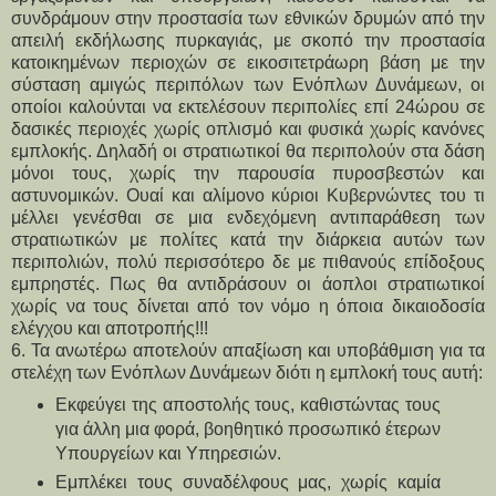
συνδράμουν στην προστασία των εθνικών δρυμών από την
απειλή εκδήλωσης πυρκαγιάς, με σκοπό την προστασία
κατοικημένων περιοχών σε εικοσιτετράωρη βάση με την
σύσταση αμιγώς περιπόλων των Ενόπλων Δυνάμεων, οι
οποίοι καλούνται να εκτελέσουν περιπολίες επί 24ώρου σε
δασικές περιοχές χωρίς οπλισμό και φυσικά χωρίς κανόνες
εμπλοκής. Δηλαδή οι στρατιωτικοί θα περιπολούν στα δάση
μόνοι τους, χωρίς την παρουσία πυροσβεστών και
αστυνομικών. Ουαί και αλίμονο κύριοι Κυβερνώντες του τι
μέλλει γενέσθαι σε μια ενδεχόμενη αντιπαράθεση των
στρατιωτικών με πολίτες κατά την διάρκεια αυτών των
περιπολιών, πολύ περισσότερο δε με πιθανούς επίδοξους
εμπρηστές. Πως θα αντιδράσουν οι άοπλοι στρατιωτικοί
χωρίς να τους δίνεται από τον νόμο η όποια δικαιοδοσία
ελέγχου και αποτροπής!!!
6. Τα ανωτέρω αποτελούν απαξίωση και υποβάθμιση για τα
στελέχη των Ενόπλων Δυνάμεων διότι η εμπλοκή τους αυτή:
Εκφεύγει της αποστολής τους, καθιστώντας τους
για άλλη μια φορά, βοηθητικό προσωπικό έτερων
Υπουργείων και Υπηρεσιών.
Εμπλέκει τους συναδέλφους μας, χωρίς καμία