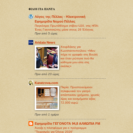
ΦΙΛΟΙ ΓΙΑ ΠΑΝΤΑ
Λόγος της Πέλλας - Ηλεκτρονική
Εφημερίδα Νομού Πέλλας
Παγκόσμιο Πρωτάθλημα στίβου U20, στις ΗΠΑ:
Ένας Γιαννιτσιώτης μέσα στους 26 Έλληνες
Πριν από 5 ώρες
Aridaia News
Χουρδάκης για
Κωνσταντοπούλου: «Μου
πήρε το γραφείο στη Βουλή
και όταν ρώτησα πού θα
κάθομαι μου είπε στις
σκάλες»
Πριν από 23 ώρες
Karatzova.com
Πιερία: Προσποιούμενοι
τηλεφωνικά τον γιατρό
απέσπασαν χρήματα, χρυσές
λίρες και κοσμήματα αξίας
72.000 ευρώ
Πριν από 1 ημέρα
Εφημερίδα ΓΕΓΟΝΟΤΑ 94,8 ΑΛΜΩΠΙΑ FM
Άνοιξε η πλατφόρμα για ο πρόγραμμα
"Τουρισμός για Όλους 2026"