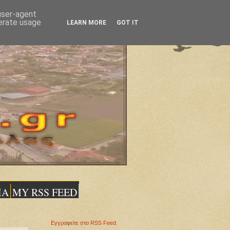
 user-agent
nerate usage
LEARN MORE
GOT IT
ΙΑ
MY RSS FEED
Εγγραφείτε στο RSS Feed