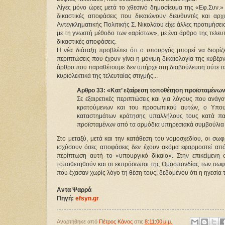
Λίγες μόνο ώρες μετά το χθεσινό δημοσίευμα της «Εφ.Συν.» 
δικαστικές αποφάσεις που δικαιώνουν διευθυντές και αρ
Αντεγκληματικής Πολιτικής Σ. Νικολάου είχε άλλες προτιμήσε
με τη γνωστή μέθοδο των «αρίστων», με ένα άρθρο της τελευτ
δικαστικές αποφάσεις.
Η νέα διάταξη προβλέπει ότι ο υπουργός μπορεί να διορίζ
περιπτώσεις που έχουν γίνει η μόνιμη δικαιολογία της κυβέρ
άρθρο που παραθέτουμε δεν υπήρχε στη διαβούλευση ούτε περι
κυριολεκτικά της τελευταίας στιγμής...
Αρθρο 33: «Κατ’ εξαίρεση τοποθέτηση προϊσταμένων
Σε εξαιρετικές περιπτώσεις και για λόγους που ανάγ
κρατούμενων και του προσωπικού αυτών, ο Υπουρ
καταστημάτων κράτησης υπαλλήλους τους κατά παρέ
προϊσταμένων από τα αρμόδια υπηρεσιακά συμβούλια τ
Στο μεταξύ, μετά και την κατάθεση του νομοσχεδίου, οι σω
ισχύσουν όσες αποφάσεις δεν έχουν ακόμα εφαρμοστεί από
περίπτωση αυτή το «υπουργικό δίκαιο». Στην επικείμεν
τοποθετηθούν και οι εκπρόσωποι της Ομοσπονδίας των σωφρ
που έχασαν χωρίς λόγο τη θέση τους, δεδομένου ότι η ηγεσί
Αντα Ψαρρά
Πηγή:
efsyn.gr
Αναρτήθηκε από
Πέτρος Κάνος
στις
8:11:00 μ.μ.