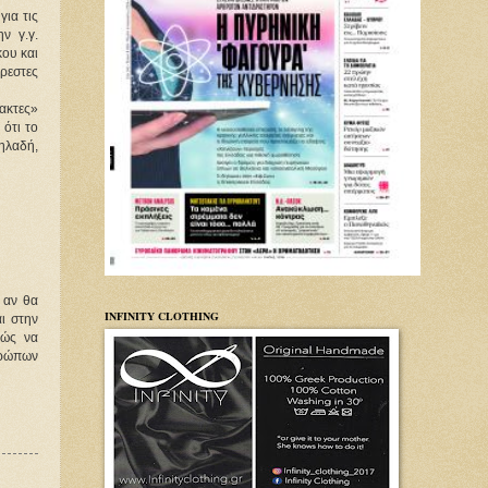
ια τις
ν γ.γ.
κου και
άρεστες
ακτες»
 ότι το
δηλαδή,
 αν θα
INFINITY CLOTHING
ι στην
νώς να
θρώπων