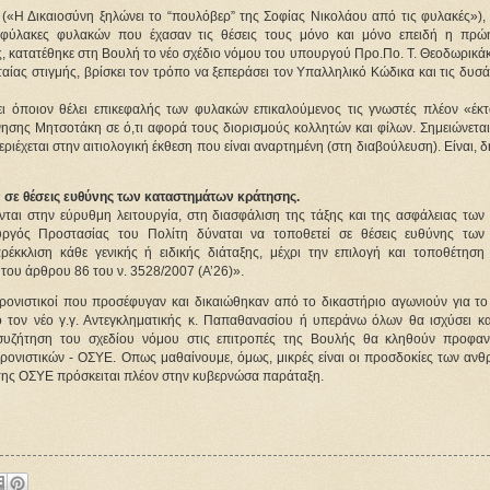
(«Η Δικαιοσύνη ξηλώνει το “πουλόβερ” της Σοφίας Νικολάου από τις φυλακές»), γ
χιφύλακες φυλακών που έχασαν τις θέσεις τους μόνο και μόνο επειδή η πρώη
ις, κατατέθηκε στη Βουλή το νέο σχέδιο νόμου του υπουργού Προ.Πο. Τ. Θεοδωρικά
αίας στιγμής, βρίσκει τον τρόπο να ξεπεράσει τον Υπαλληλικό Κώδικα και τις δυσ
ει όποιον θέλει επικεφαλής των φυλακών επικαλούμενος τις γνωστές πλέον «έκτ
νησης Μητσοτάκη σε ό,τι αφορά τους διορισμούς κολλητών και φίλων. Σημειώνεται
έχεται στην αιτιολογική έκθεση που είναι αναρτημένη (στη διαβούλευση). Είναι, 
 σε θέσεις ευθύνης των καταστημάτων κράτησης.
ονται στην εύρυθμη λειτουργία, στη διασφάλιση της τάξης και της ασφάλειας των
γός Προστασίας του Πολίτη δύναται να τοποθετεί σε θέσεις ευθύνης των
κκλιση κάθε γενικής ή ειδικής διάταξης, μέχρι την επιλογή και τοποθέτηση
ου άρθρου 86 του ν. 3528/2007 (Α’26)».
φρονιστικοί που προσέφυγαν και δικαιώθηκαν από το δικαστήριο αγωνιούν για το
 τον νέο γ.γ. Αντεγκληματικής κ. Παπαθανασίου ή υπεράνω όλων θα ισχύσει κα
η συζήτηση του σχεδίου νόμου στις επιτροπές της Βουλής θα κληθούν προφα
ονιστικών - ΟΣΥΕ. Οπως μαθαίνουμε, όμως, μικρές είναι οι προσδοκίες των αν
α της ΟΣΥΕ πρόσκειται πλέον στην κυβερνώσα παράταξη.