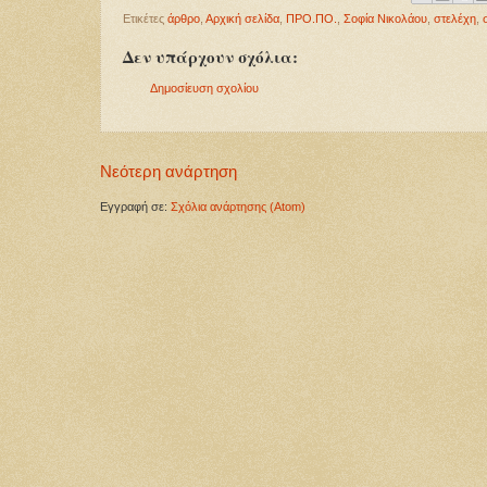
Ετικέτες
άρθρο
,
Αρχική σελίδα
,
ΠΡΟ.ΠΟ.
,
Σοφία Νικολάου
,
στελέχη
,
Δεν υπάρχουν σχόλια:
Δημοσίευση σχολίου
Νεότερη ανάρτηση
Εγγραφή σε:
Σχόλια ανάρτησης (Atom)