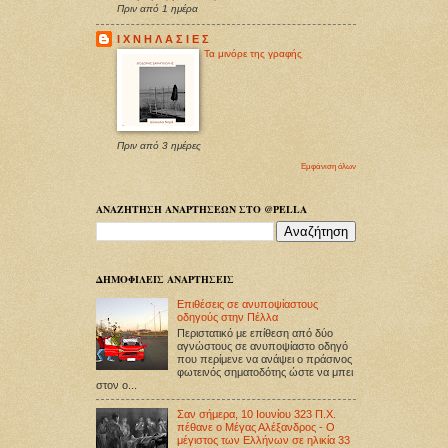
Πριν από 1 ημέρα
Ι Χ Ν Η Λ Α Σ Ι Ε Σ
Τα μινόρε της γραφής
Πριν από 3 ημέρες
Εμφάνιση όλων
ΑΝΑΖΗΤΗΣΗ ΑΝΑΡΤΗΣΕΩΝ ΣΤΟ @PELLA
ΔΗΜΟΦΙΛΕΙΣ ΑΝΑΡΤΗΣΕΙΣ
Επιθέσεις σε ανυποψίαστους
οδηγούς στην Πέλλα
Περιστατικό με επίθεση από δύο
αγνώστους σε ανυποψίαστο οδηγό
που περίμενε να ανάψει ο πράσινος
φωτεινός σηματοδότης ώστε να μπει
στον ο...
Σαν σήμερα, 10 Ιουνίου 323 Π.Χ.
πέθανε ο Μέγας Αλέξανδρος - Ο
μέγιστος των Ελλήνων σε ηλικία 33