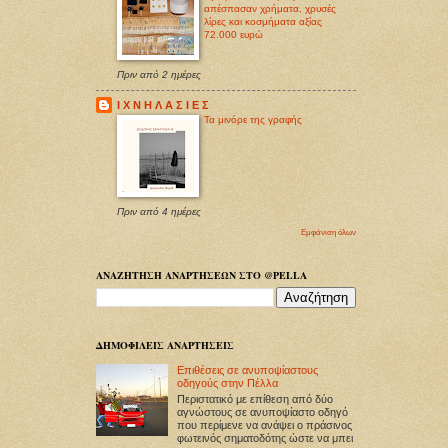
απέσπασαν χρήματα, χρυσές
λίρες και κοσμήματα αξίας
72.000 ευρώ
Πριν από 2 ημέρες
Ι Χ Ν Η Λ Α Σ Ι Ε Σ
Τα μινόρε της γραφής
Πριν από 4 ημέρες
Εμφάνιση όλων
ΑΝΑΖΗΤΗΣΗ ΑΝΑΡΤΗΣΕΩΝ ΣΤΟ @PELLA
ΔΗΜΟΦΙΛΕΙΣ ΑΝΑΡΤΗΣΕΙΣ
Επιθέσεις σε ανυποψίαστους
οδηγούς στην Πέλλα
Περιστατικό με επίθεση από δύο
αγνώστους σε ανυποψίαστο οδηγό
που περίμενε να ανάψει ο πράσινος
φωτεινός σηματοδότης ώστε να μπει