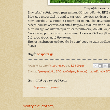
Τι προβλέπεται σε
Στην τελική ευθεία έχουν μπει τα μπαράζ πρωταθλητών ΕΠΣ γι
θέμα που απασχολεί τις ομάδες και ίσως προκύψει ως θέμα στη 
Στην προκήρυξη δεν υπάρχει κάτι για τις ισοβαθμίες, αλλά υπά
ενός γύρου και δεν γίνονται διπλά παιχνίδια ανάμεσα στις ομά
Αυτό θα έχει ως αποτέλεσμα ότι σε περιπτώσεις ισοβαθμίας
διαφορά τερμάτων όλων των αγώνων. Αν και ο ΚΑΠ προβλέπει
δεύτερος γύρος, αυτό δεν ισχύει.
Έτσι σε περίπτωση ισοβαθμιών θα μετρήσουν τα γκολ σε όλους
άμυνα.
Πηγή:
onsports.gr
Αναρτήθηκε από
Πέτρος Κάνος
στις
3:18:00 μ.μ.
Ετικέτες
Αρχική σελίδα
,
ΕΠΟ
,
ισοβαθμίες
,
Μπαράζ πρωταθλητών ΕΠΣ 
Δεν υπάρχουν σχόλια:
Δημοσίευση σχολίου
Νεότερη ανάρτηση