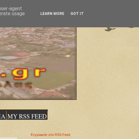
 user-agent
nerate usage
LEARN MORE
GOT IT
ΙΑ
MY RSS FEED
Εγγραφείτε στο RSS Feed