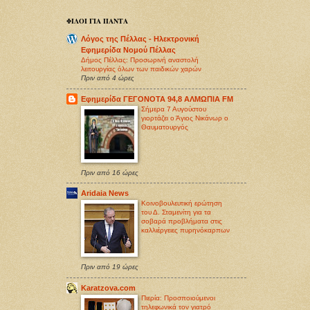
ΦΙΛΟΙ ΓΙΑ ΠΑΝΤΑ
Λόγος της Πέλλας - Ηλεκτρονική
Εφημερίδα Νομού Πέλλας
Δήμος Πέλλας: Προσωρινή αναστολή
λειτουργίας όλων των παιδικών χαρών
Πριν από 4 ώρες
Εφημερίδα ΓΕΓΟΝΟΤΑ 94,8 ΑΛΜΩΠΙΑ FM
Σήμερα 7 Αυγούστου
γιορτάζει ο Άγιος Νικάνωρ ο
Θαυματουργός
Πριν από 16 ώρες
Aridaia News
Κοινοβουλευτική ερώτηση
του Δ. Σταμενίτη για τα
σοβαρά προβλήματα στις
καλλιέργειες πυρηνόκαρπων
Πριν από 19 ώρες
Karatzova.com
Πιερία: Προσποιούμενοι
τηλεφωνικά τον γιατρό