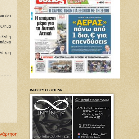
και ένα
τάθλημα
αλλά η
πάρχει
αλύτερη
INFINITY CLOTHING
Ανάρτηση