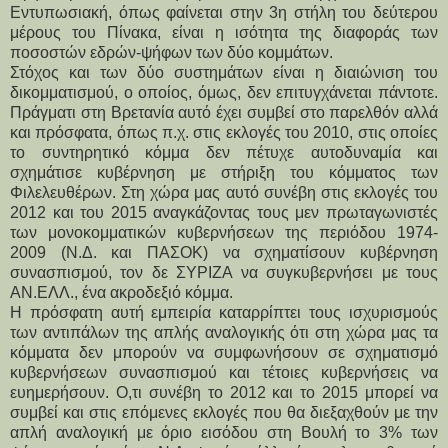
Εντυπωσιακή, όπως φαίνεται στην 3η στήλη του δεύτερου
μέρους του Πίνακα, είναι η ισότητα της διαφοράς των
ποσοστών εδρών-ψήφων των δύο κομμάτων.
Στόχος και των δύο συστημάτων είναι η διαιώνιση του
δικομματισμού, ο οποίος, όμως, δεν επιτυγχάνεται πάντοτε.
Πράγματι στη Βρετανία αυτό έχει συμβεί στο παρελθόν αλλά
και πρόσφατα, όπως π.χ. στις εκλογές του 2010, στις οποίες
το συντηρητικό κόμμα δεν πέτυχε αυτοδυναμία και
σχημάτισε κυβέρνηση με στήριξη του κόμματος των
Φιλελευθέρων. Στη χώρα μας αυτό συνέβη στις εκλογές του
2012 και του 2015 αναγκάζοντας τους μεν πρωταγωνιστές
των μονοκομματικών κυβερνήσεων της περιόδου 1974-
2009 (Ν.Δ. και ΠΑΣΟΚ) να σχηματίσουν κυβέρνηση
συνασπισμού, τον δε ΣΥΡΙΖΑ να συγκυβερνήσει με τους
ΑΝ.ΕΛΛ., ένα ακροδεξιό κόμμα.
Η πρόσφατη αυτή εμπειρία καταρρίπτει τους ισχυρισμούς
των αντιπάλων της απλής αναλογικής ότι στη χώρα μας τα
κόμματα δεν μπορούν να συμφωνήσουν σε σχηματισμό
κυβερνήσεων συνασπισμού και τέτοιες κυβερνήσεις να
ευημερήσουν. Ο,τι συνέβη το 2012 και το 2015 μπορεί να
συμβεί και στις επόμενες εκλογές που θα διεξαχθούν με την
απλή αναλογική με όριο εισόδου στη Βουλή το 3% των