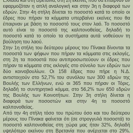
Ελλάδα και στη Βρετανία, στη 2η εκείνες που θα έπαιρναν αν
εφαρμοζόταν η απλή αναλογική και στην 3η η διαφορά των
εδρών. Στην 4η στήλη δίνεται το ποσοστό κατά το οποίο οι
έδρες που πήραν τα κόμματα υπερβαίνει εκείνες που θα
έπαιρναν με βάση το ποσοστό τους στον λαό. Το ποσοστό
αυτό είναι το ποσοστό της καλπονοθείας, δηλαδή το
ποσοστό κατά το οποίο τα συστήματα αυτά νοθεύουν τη
βούληση του λαού.
Στην 1η στήλη του δεύτερου μέρους του Πίνακα δίνονται τα
ποσοστά των ψήφων που πήραν τα κόμματα στις εκλογές,
στη 2η τα ποσοστά που αντιπροσωπεύουν οι έδρες που
πήραν τα κόμματα στις εκλογές στο σύνολο των εδρών των
δύο κοινοβουλίων. Οι 158 έδρες που πήρε η Ν.Δ.
αντιστοιχούν στο 52,7% του συνόλου των 300 εδρών της
Βουλής των Ελλήνων, ενώ οι 365 που πήραν οι Τόρις,
δηλαδή το συντηρητικό κόμμα, στο 56,2% των 650 εδρών
της Βουλής των Κοινοτήτων. Στην 3η στήλη δίνεται η
διαφορά των ποσοστών και στην 4η το ποσοστό
καλπονοθείας.
Από την 4η στήλη τόσο του πρώτου όσο και του δεύτερου
μέρους του Πίνακα φαίνεται ότι (σε στρογγυλά ποσοστά) το
ποσοστό καλπονοθείας στη χώρα μας ήταν 32%, δηλαδή
υψηλότερο εκείνου στη Βρετανία που ανέρχεται στο 29%.