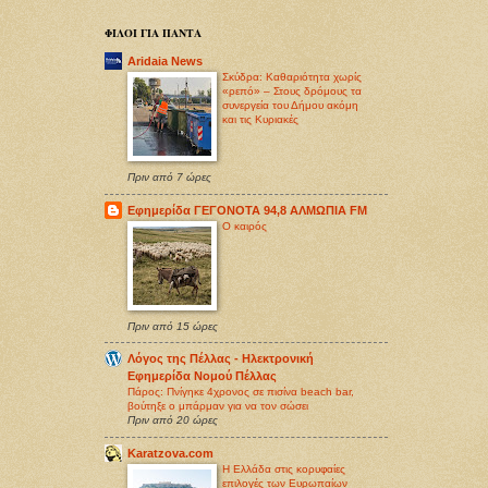
ΦΙΛΟΙ ΓΙΑ ΠΑΝΤΑ
Aridaia News
Σκύδρα: Καθαριότητα χωρίς
«ρεπό» – Στους δρόμους τα
συνεργεία του Δήμου ακόμη
και τις Κυριακές
Πριν από 7 ώρες
Εφημερίδα ΓΕΓΟΝΟΤΑ 94,8 ΑΛΜΩΠΙΑ FM
O καιρός
Πριν από 15 ώρες
Λόγος της Πέλλας - Ηλεκτρονική
Εφημερίδα Νομού Πέλλας
Πάρος: Πνίγηκε 4χρονος σε πισίνα beach bar,
βούτηξε ο μπάρμαν για να τον σώσει
Πριν από 20 ώρες
Karatzova.com
Η Ελλάδα στις κορυφαίες
επιλογές των Ευρωπαίων