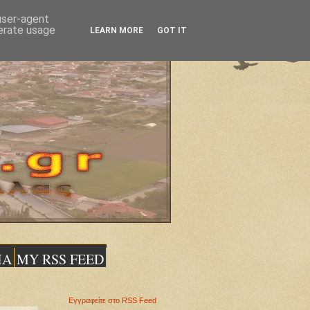
 user-agent
nerate usage
LEARN MORE
GOT IT
ΙΑ
MY RSS FEED
Εγγραφείτε στο RSS Feed