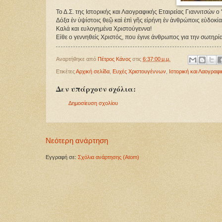
Το Δ.Σ. της Ιστορικής και Λαογραφικής Εταιρείας Γιαννιτσών ο
Δόξα ἐν ὑψίστοις θεῷ καὶ ἐπὶ γῆς εἰρήνη ἐν ἀνθρώποις εὐδοκία
Καλά και ευλογημένα Χριστούγεννα!
Είθε ο γεννηθείς Χριστός, που έγινε άνθρωπος για την σωτηρία 
Αναρτήθηκε από
Πέτρος Κάνος
στις
6:37:00 μ.μ.
Ετικέτες
Αρχική σελίδα
,
Ευχές Χριστουγέννων
,
Ιστορική και Λαογραφ
Δεν υπάρχουν σχόλια:
Δημοσίευση σχολίου
Νεότερη ανάρτηση
Εγγραφή σε:
Σχόλια ανάρτησης (Atom)