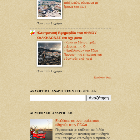
ταξιδιωτών, σύμφωνα με
έρευνα του ΕΟΤ
Πριν από 1 ημέρα
Ηλεκτρονική Εφημερίδα του ΔΗΜΟΥ
ΧΑΛΚΗΔΟΝΑΣ και όχι μόνο
«Καίω τα δέντρα, χτίζω
μεζονέτες...»: Ο
«Νεοέλληνας» του Τζίμη
Πανούση πιο επίκαιρος και
οδυνηρός από ποτέ
Πριν από 1 ημέρα
Εμφάνιση όλων
ΑΝΑΖΗΤΗΣΗ ΑΝΑΡΤΗΣΕΩΝ ΣΤΟ @PELLA
ΔΗΜΟΦΙΛΕΙΣ ΑΝΑΡΤΗΣΕΙΣ
Επιθέσεις σε ανυποψίαστους
οδηγούς στην Πέλλα
Περιστατικό με επίθεση από δύο
αγνώστους σε ανυποψίαστο οδηγό
που περίμενε να ανάψει ο πράσινος