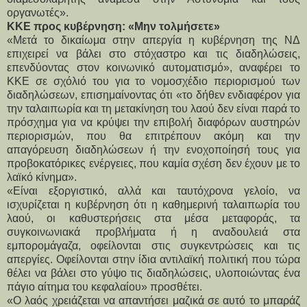
οργανωτές».
ΚΚΕ προς κυβέρνηση: «Μην τολμήσετε»
«Μετά το δικαίωμα στην απεργία η κυβέρνηση της ΝΔ
επιχειρεί να βάλει στο στόχαστρο και τις διαδηλώσεις,
επενδύοντας στον κοινωνικό αυτοματισμό», αναφέρει το
ΚΚΕ σε σχόλιό του για το νομοσχέδιο περιορισμού των
διαδηλώσεων, επισημαίνοντας ότι «το δήθεν ενδιαφέρον για
την ταλαιπωρία και τη μετακίνηση του λαού δεν είναι παρά το
πρόσχημα για να κρύψει την επιβολή διαφόρων αυστηρών
περιορισμών, που θα επιτρέπουν ακόμη και την
απαγόρευση διαδηλώσεων ή την ενοχοποίησή τους για
προβοκατόρικες ενέργειες, που καμία σχέση δεν έχουν με το
λαϊκό κίνημα».
«Είναι εξοργιστικό, αλλά και ταυτόχρονα γελοίο, να
ισχυρίζεται η κυβέρνηση ότι η καθημερινή ταλαιπωρία του
λαού, οι καθυστερήσεις στα μέσα μεταφοράς, τα
συγκοινωνιακά προβλήματα ή η αναδουλειά στα
εμπορομάγαζα, οφείλονται στις συγκεντρώσεις και τις
απεργίες. Οφείλονται στην ίδια αντιλαϊκή πολιτική που τώρα
θέλει να βάλει στο γύψο τις διαδηλώσεις, υλοποιώντας ένα
πάγιο αίτημα του κεφαλαίου» προσθέτει.
«Ο λαός χρειάζεται να απαντήσει μαζικά σε αυτό το μπαράζ