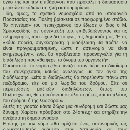
όγκο της και την επιβάρυνση που προκαλεί η διαμαρτυρία
μερικών δεκάδων στη ζωή εκατομμυρίων».
Ήδη, όμως, το σχετικό νομοσχέδιο από το υπουργείο
Προστασίας του Πολίτη βρίσκεται σε προχωρημένο στάδιο.
Το «πνεύμα» του περιεχομένου του έδωσε ο ίδιος ο Μ.
Χρυσοχοΐδης, σε συνέντευξή του. επιβεβαιώνοντας και τις
πληροφορίες που είχαν δει το φως της δημοσιότητας. Έτσι,
«κάθε πορεία, συγκέντρωση ή διαδήλωση θα πρέπει να
είναι προγραμματισμένη, ώστε η αστυνομία να είναι
ενημερωμένη», ενώ, θα προβλέπεται προαναγγελία για τη
διαδήλωση που «θα φέρει το όνομα του οργανωτή».
Ουσιαστικά, το νομοσχέδιο τινάζει στον αέρα το δικαίωμα
του συνέρχεσθαι, καθώς αναλόγως με τον όγκο της
διαδήλωσης, «είτε οι διαδηλωτές θα πορεύονται πάνω στο
πεζοδρόμιο, είτε σε μια λωρίδα του δρόμου. Είτε σε
περιπτώσεις μαζικών διαδηλώσεων, όπως του
Πολυτεχνείου, θα πορεύονται σε όλο το μήκος και το πλάτος
του δρόμου ή της λεωφόρου».
Aυτές τις γιορτές κάντε δώρο μια συνδρομή και δώστε μας
δύναμη. Χαρίστε πρόσβαση στο 24ores.gr και στηρίξτε την
ανεξάρτητη δημοσιογραφία
Επίσης με τον νόμο «θα ορίζεται ένας αστυνομικός ως
διαμεσολαβητής ανάμεσα στην Αστυνομία και τους