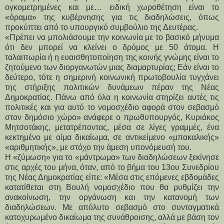
ογκομετρημένες και με… ειδική χωροθέτηση είναι το
«όραμα» της κυβέρνησης για τις διαδηλώσεις, όπως
προκύπτει από το υπουργικό συμβούλιο της Δευτέρας.
«Πρέπει να μπολιάσουμε την κοινωνία με το βασικό μήνυμα
ότι δεν μπορεί να κλείνει ο δρόμος με 50 άτομα. Η
ταλαιπωρία ή η ευαισθητοποίηση της κοινής γνώμης είναι το
ζητούμενο των διοργανωτών μιας διαμαρτυρίας; Εάν είναι το
δεύτερο, τότε η σημερινή κοινωνική πρωτοβουλία τυγχάνει
της στήριξης πολιτικών δυνάμεων πέραν της Νέας
Δημοκρατίας. Πάνω από όλα η κοινωνία στηρίζει αυτές τις
πολιτικές και για αυτό το νομοσχέδιο αφορά στον σεβασμό
στον δημόσιο χώρο» ανάφερε ο πρωθυπουργός, Κυριάκος
Μητσοτάκης, μετατρέποντας, μέσα σε λίγες γραμμές, ένα
κεκτημένο με αίμα δικαίωμα, σε αντικείμενο «μπακαλικής»
«αριθμητικής», με στόχο την άμεση υπονόμευσή του.
Η «ζύμωση» για το «μάντρωμα» των διαδηλώσεων ξεκίνησε
στις αρχές του μήνα, όταν, από το βήμα του 13ου Συνεδρίου
της Νέας Δημοκρατίας είπε: «Μέσα στις επόμενες εβδομάδες
κατατίθεται στη Βουλή νομοσχέδιο που θα ρυθμίζει την
ανακοίνωση, την οργάνωση και την κατανομή των
διαδηλώσεων. Με απόλυτο σεβασμό στο συνταγματικά
κατοχυρωμένο δικαίωμα της συνάθροισης, αλλά με βάση τον