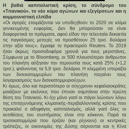
Η βαθιά καπιταλιστική κρίση, το σύνδρομο του
«Τιτανικού», το νέο κύμα αγώνων και εξεγέρσεων και η
κομμουνιστική ελπίδα
«Οι αγορές ετοιμάζονται να υποδεχθούν το 2020 σε κλίμα
γενικευμένης ευφορίας. Δεν θα μπορούσαν να είναι
διαφορετικά τα πράγματα, αφού είδαν την τελευταία δεκαετία
τις παγκόσμιες μετοχές να προσθέτουν 25 τρισ. δολάρια
στην αξία τους», έγραψε το πρακτορείο Reuters. Το 2019
ήταν άκρως προσοδοφόρα χρονιά για τους μεγιστάνες.
Σύμφωνα με το Bloomberg, οι 500 πλουσιότεροι άνθρωποι
του πλανήτη αύξησαν την περιουσία τους κατά 25% (+1,2
τρισ.), φτάνοντας τα 5,9 τρισ. δολάρια. Η κλεμμένη υπεραξία
των δισεκατομμυρίων του πλανήτη παχαίνει τους
λογαριασμούς των δισεκατομμυριούχων.
Κι όμως, όλο και περισσότερο οι σύγχρονοι κεφαλαιοκράτες
μοιάζουν με εκείνους που έπιναν σαμπάνια στην πρώτη
θέση του Τιτανικού. Κι όχι μόνο γιατί οι πάγοι λιώνουν λόγω
της επιταχυνόμενης κλιματικής-περιβαλλοντικής κρίσης που
προκαλεί ο αδηφάγος καπιταλισμός, αλλά γιατί όλες οι
αντιθέσεις του συστήματος είναι στο κόκκινο. Παρά τα
τρισεκατομμύρια που έριξαν (και ρίχνουν) οι κεντρικές
τράπεζες, οι οικονομίες της Δύσης σέρνονται και η Κίνα