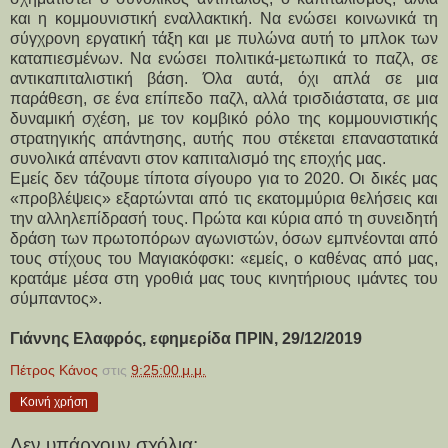
και η κομμουνιστική εναλλακτική. Να ενώσει κοινωνικά τη
σύγχρονη εργατική τάξη και με πυλώνα αυτή το μπλοκ των
καταπιεσμένων. Να ενώσει πολιτικά-μετωπικά το παζλ, σε
αντικαπιταλιστική βάση. Όλα αυτά, όχι απλά σε μια
παράθεση, σε ένα επίπεδο παζλ, αλλά τρισδιάστατα, σε μια
δυναμική σχέση, με τον κομβικό ρόλο της κομμουνιστικής
στρατηγικής απάντησης, αυτής που στέκεται επαναστατικά
συνολικά απέναντι στον καπιταλισμό της εποχής μας.
Εμείς δεν τάζουμε τίποτα σίγουρο για το 2020. Οι δικές μας
«προβλέψεις» εξαρτώνται από τις εκατομμύρια θελήσεις και
την αλληλεπίδρασή τους. Πρώτα και κύρια από τη συνειδητή
δράση των πρωτοπόρων αγωνιστών, όσων εμπνέονται από
τους στίχους του Μαγιακόφσκι: «εμείς, ο καθένας από μας,
κρατάμε μέσα στη γροθιά μας τους κινητήριους ιμάντες του
σύμπαντος».
Γιάννης Ελαφρός, εφημερίδα ΠΡΙΝ, 29/12/2019
Πέτρος Κάνος
στις
9:25:00 μ.μ.
Κοινή χρήση
Δεν υπάρχουν σχόλια: