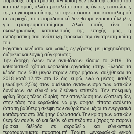
παράδοξο συμπέρασμα: «Η κρίση δεν είναι αφ’ εαυτού του
καπιταλισμού, αλλά προκαλείται από τις άνισες επιπτώσεις
της παγκοσμιοποίησης και την επέκταση του καπιταλισμού
σε περιοχές που παραδοσιακά δεν θεωρούνται κατάλληλες
για εμπορευματοποίηση». Αλλά αυτός είναι ο
ολοκληρωτικός καπιταλισμός της εποχής μας, η
αντιδραστική του ανάπτυξη προκαλεί την αγιάτρευτη κρίση
του.
Εργατικά κινήματα και λαϊκές εξεγέρσεις με μαχητικότητα,
διάρκεια και λογική σύγκρουσης
Την έκρηξη όλων των αντιθέσεων είδαμε το 2019: Το
καθοριστικό χάσμα κεφαλαίου-εργασίας (στην Ελλάδα τα
κέρδη των 500 μεγαλύτερων επιχειρήσεων αυξήθηκαν το
2018 κατά 12,4% στα 12 δις. ευρώ, ενώ ο μέσος μισθός
μειώθηκε 2,5%) στον αμείλικτο ανταγωνισμό των αστικών
δυνάμεων σε εθνικό και διεθνικό επίπεδο. Την πολεμική
φρίκη δίχως τέλος (Συρία), την απογείωση των εξοπλισμών,
στην τάση του κεφαλαίου να μην αφήσει τίποτα ασύλητο
(από τη βαθύτερη σκέψη των ανθρώπων μέχρι τα ενεργειακά
κοιτάσματα στα βάθη της θάλασσας). Την κρίση των αστικών
θεσμών σε εθνικό και διεθνικό επίπεδο που (προς το παρόν)
βρίσκει διέξοδο σε ακροδεξιά και εθνικιστικά
τερατουργήματα: παραπομπή Τραμπ, «εγκεφαλικά νεκρό