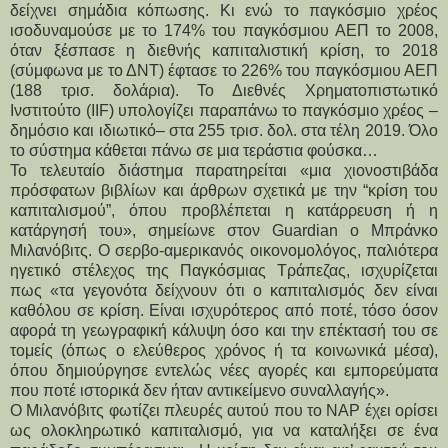
δείχνει σημάδια κόπωσης. Κι ενώ το παγκόσμιο χρέος
ισοδυναμούσε με το 174% του παγκόσμιου ΑΕΠ το 2008,
όταν ξέσπασε η διεθνής καπιταλιστική κρίση, το 2018
(σύμφωνα με το ΔΝΤ) έφτασε το 226% του παγκόσμιου ΑΕΠ
(188 τρισ. δολάρια). Το Διεθνές Χρηματοπιστωτικό
Ινστιτούτο (IIF) υπολογίζει παραπάνω το παγκόσμιο χρέος –
δημόσιο και ιδιωτικό– στα 255 τρισ. δολ. στα τέλη 2019. Όλο
το σύστημα κάθεται πάνω σε μια τεράστια φούσκα…
Το τελευταίο διάστημα παρατηρείται «μια χιονοστιβάδα
πρόσφατων βιβλίων και άρθρων σχετικά με την “κρίση του
καπιταλισμού”, όπου προβλέπεται η κατάρρευση ή η
κατάργησή του», σημείωνε στον Guardian ο Μπράνκο
Μιλανόβιτς. Ο σερβο-αμερικανός οικονομολόγος, παλιότερα
ηγετικό στέλεχος της Παγκόσμιας Τράπεζας, ισχυρίζεται
πως «τα γεγονότα δείχνουν ότι ο καπιταλισμός δεν είναι
καθόλου σε κρίση. Είναι ισχυρότερος από ποτέ, τόσο όσον
αφορά τη γεωγραφική κάλυψη όσο και την επέκτασή του σε
τομείς (όπως ο ελεύθερος χρόνος ή τα κοινωνικά μέσα),
όπου δημιούργησε εντελώς νέες αγορές και εμπορεύματα
που ποτέ ιστορικά δεν ήταν αντικείμενο συναλλαγής».
Ο Μιλανόβιτς φωτίζει πλευρές αυτού που το ΝΑΡ έχει ορίσει
ως ολοκληρωτικό καπιταλισμό, για να καταλήξει σε ένα