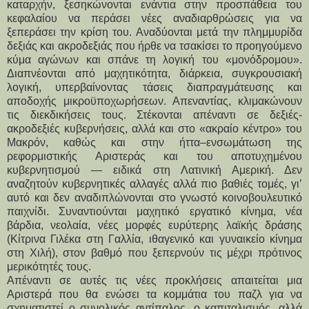
καταρχήν, ξεσηκώνονται ενάντια στην προσπάθεια του
κεφαλαίου να περάσει νέες αναδιαρθρώσεις για να
ξεπεράσει την κρίση του. Αναδύονται μετά την πλημμυρίδα
δεξιάς και ακροδεξιάς που ήρθε να τσακίσει το προηγούμενο
κύμα αγώνων και σπάνε τη λογική του «μονόδρομου».
Διαπνέονται από μαχητικότητα, διάρκεια, συγκρουσιακή
λογική, υπερβαίνοντας τάσεις διαπραγμάτευσης και
αποδοχής μικροϋποχωρήσεων. Απεναντίας, κλιμακώνουν
τις διεκδικήσεις τους. Στέκονται απέναντι σε δεξιές-
ακροδεξιές κυβερνήσεις, αλλά και στο «ακραίο κέντρο» του
Μακρόν, καθώς και στην ήττα–ενσωμάτωση της
ρεφορμιστικής Αριστεράς και του αποτυχημένου
κυβερνητισμού — ειδικά στη Λατινική Αμερική. Δεν
αναζητούν κυβερνητικές αλλαγές αλλά πιο βαθιές τομές, γι’
αυτό και δεν αναδιπλώνονται στο γνωστό κοινοβουλευτικό
παιχνίδι. Συναντιούνται μαχητικό εργατικό κίνημα, νέα
βάρδια, νεολαία, νέες μορφές ευρύτερης λαϊκής δράσης
(Κίτρινα Γιλέκα στη Γαλλία, ιθαγενικό και γυναικείο κίνημα
στη Χιλή), στον βαθμό που ξεπερνούν τις μέχρι πρότινος
μερικότητές τους.
Απέναντι σε αυτές τις νέες προκλήσεις απαιτείται μια
Αριστερά που θα ενώσει τα κομμάτια του παζλ για να
σχηματιστεί ο συνολικός αντίπαλος, ο καπιταλισμός, αλλά