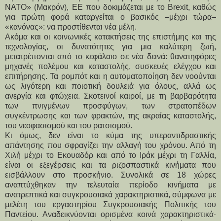
ΝΑΤΟ» (Μακρόν), ΕΕ που δοκιμάζεται με το Brexit, καθώς
για πρώτη φορά καταργείται ο βασικός –μέχρι τώρα–
«κανόνας»: να προστίθενται νέα μέλη.
Ακόμα και οι κοινωνικές κατακτήσεις της επιστήμης και της
τεχνολογίας, οι δυνατότητες για μια καλύτερη ζωή,
μετατρέπονται από το κεφάλαιο σε νέα δεινά: θανατηφόρες
μηχανές πολέμου και καταστολής, συσκευές ελέγχου και
επιτήρησης. Τα ρομπότ και η αυτοματοποίηση δεν νοούνται
ως λιγότερη και ποιοτική δουλειά για όλους, αλλά ως
ανεργία και φτώχεια. Σκοτεινοί καιροί, με τη βαρβαρότητα
των πνιγμένων προσφύγων, των στρατοπέδων
συγκέντρωσης και των φρακτών, της ακραίας καταστολής,
του νεοφασισμού και του ρατσισμού.
Κι όμως, δεν είναι το κύμα της υπεραντιδραστικής
απάντησης που σφραγίζει την αλλαγή του χρόνου. Από τη
Χιλή μέχρι το Εκουαδόρ και από το Ιράκ μέχρι τη Γαλλία,
είναι οι εξεγέρσεις και τα ριζοσπαστικά κινήματα που
εισβάλλουν στο προσκήνιο. Συνολικά σε 18 χώρες
αναπτύχθηκαν την τελευταία περίοδο κινήματα με
ανατρεπτικά και συγκρουσιακά χαρακτηριστικά, σύμφωνα με
μελέτη του εργαστηρίου Συγκρουσιακής Πολιτικής του
Παντείου. Αναδεικνύονται ορισμένα κοινά χαρακτηριστικά·