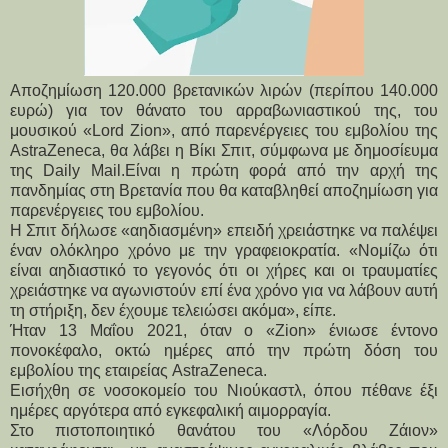
Αποζημίωση 120.000 βρετανικών λιρών (περίπου 140.000
ευρώ) για τον θάνατο του αρραβωνιαστικού της, του
μουσικού «Lord Zion», από παρενέργειες του εμβολίου της
AstraZeneca, θα λάβει η Βίκι Σπιτ, σύμφωνα με δημοσίευμα
της Daily Mail.Είναι η πρώτη φορά από την αρχή της
πανδημίας στη Βρετανία που θα καταβληθεί αποζημίωση για
παρενέργειες του εμβολίου.
Η Σπιτ δήλωσε «αηδιασμένη» επειδή χρειάστηκε να παλέψει
έναν ολόκληρο χρόνο με την γραφειοκρατία. «Νομίζω ότι
είναι αηδιαστικό το γεγονός ότι οι χήρες και οι τραυματίες
χρειάστηκε να αγωνιστούν επί ένα χρόνο για να λάβουν αυτή
τη στήριξη, δεν έχουμε τελειώσει ακόμα», είπε.
Ήταν 13 Μαΐου 2021, όταν ο «Zion» ένιωσε έντονο
πονοκέφαλο, οκτώ ημέρες από την πρώτη δόση του
εμβολίου της εταιρείας AstraZeneca.
Εισήχθη σε νοσοκομείο του Νιούκαστλ, όπου πέθανε έξι
ημέρες αργότερα από εγκεφαλική αιμορραγία.
Στο πιστοποιητικό θανάτου του «Λόρδου Ζάιον»