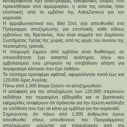
καταγράφονται «μη αναστρέψιμες εγκεφαλικές βλάβες που
προκλήθηκαν από αιμορραγία», η αιτία της οποίας ήταν
επιπλοκές από το εμβόλιο της AstraZeneca για τον
κοροναϊό.
Η αρραβωνιαστικιά του, Βίκι Σπιτ, είχε απευθυνθεί στο
Πρόγραμμα αποζημίωσης για επιπλοκές κάθε είδους
εμβολίων της Βρετανίας, που είναι κομμάτι του Δημόσιου
Συστήματος Υγείας της χώρας, από τις αρχές του Ιουνίου της
περασμένης χρονιάς.
Η πληρωμή ζημιών από εμβόλια είναι διαθέσιμες σε
οποιονδήποτε έχει καταστεί ανάπηρος λόγω του
εμβολιασμού ενώ μπορούν να υποβάλουν αίτηση για
λογαριασμό κάποιου που έχει πεθάνει.
Το σύστημα προσφέρει εφάπαξ, αφορολόγητα ποσά έως και
120.000 λίρες Αγγλίας.
Πάνω από 1.300 άτομα ζητούν να αποζημιωθούν
Η απόφαση για την αποζημίωση των 120.000 στερλινών
εκδόθηκε την περασμένη εβδομάδα και οι βρετανικές
εφημερίδες αναφέρουν ότι πρόκειται για την πρώτη κατάληξη
σε υπόθεση που έχει να κάνει με εμβόλια για τον κοροναϊό.
Σημειώνεται, ότι πάνω από 1.300 άνθρωποι έχουν
απευθυνθεί στους υπευθύνους του Προγράμματος
αποζημίωσης μιλώντας για παρενέργειες από τον