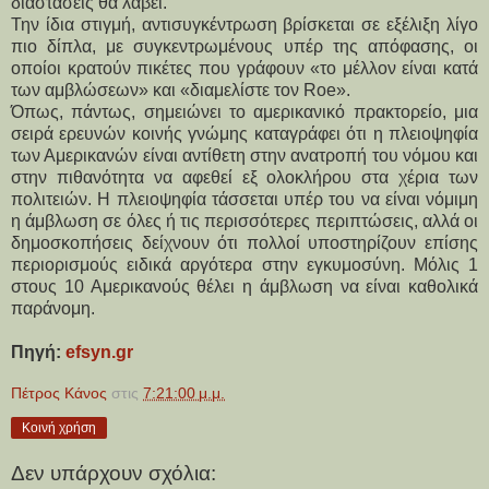
διαστάσεις θα λάβει.
Την ίδια στιγμή, αντισυγκέντρωση βρίσκεται σε εξέλιξη λίγο
πιο δίπλα, με συγκεντρωμένους υπέρ της απόφασης, οι
οποίοι κρατούν πικέτες που γράφουν «το μέλλον είναι κατά
των αμβλώσεων» και «διαμελίστε τον Roe».
Όπως, πάντως, σημειώνει το αμερικανικό πρακτορείο, μια
σειρά ερευνών κοινής γνώμης καταγράφει ότι η πλειοψηφία
των Αμερικανών είναι αντίθετη στην ανατροπή του νόμου και
στην πιθανότητα να αφεθεί εξ ολοκλήρου στα χέρια των
πολιτειών. Η πλειοψηφία τάσσεται υπέρ του να είναι νόμιμη
η άμβλωση σε όλες ή τις περισσότερες περιπτώσεις, αλλά οι
δημοσκοπήσεις δείχνουν ότι πολλοί υποστηρίζουν επίσης
περιορισμούς ειδικά αργότερα στην εγκυμοσύνη. Μόλις 1
στους 10 Αμερικανούς θέλει η άμβλωση να είναι καθολικά
παράνομη.
Πηγή:
efsyn.gr
Πέτρος Κάνος
στις
7:21:00 μ.μ.
Κοινή χρήση
Δεν υπάρχουν σχόλια: