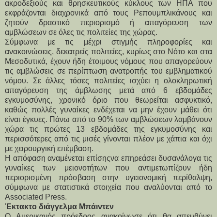
ακροδεξιούς και θρησκευτικούς κύκλους των ΗΠΑ που
εκφράζονται διαχρονικά από τους Ρεπουμπλικάνους και
ζητούν δραστικό περιορισμό ή απαγόρευση των
αμβλώσεων σε όλες τις πολιτείες της χώρας.
Σύμφωνα με τις μέχρι στιγμής πληροφορίες και
ανακοινώσεις, δεκατρείς πολιτείες, κυρίως στο Νότο και στα
Μεσοδυτικά, έχουν ήδη έτοιμους νόμους που απαγορεύουν
τις αμβλώσεις σε περίπτωση ανατροπής του εμβληματικού
νόμου. Σε άλλες τόσες πολιτείες ισχύει η ολοκληρωτική
απαγόρευση της άμβλωσης μετά από 6 εβδομάδες
εγκυμοσύνης, χρονικό όριο που θεωρείται ασφυκτικό,
καθώς πολλές γυναίκες ενδέχεται να μην έχουν μάθει ότι
είναι έγκυες. Πάνω από το 90% των αμβλώσεων λαμβάνουν
χώρα τις πρώτες 13 εβδομάδες της εγκυμοσύνης και
περισσότερες από τις μισές γίνονται πλέον με χάπια και όχι
με χειρουργική επέμβαση.
Η απόφαση αναμένεται επίσηςνα επηρεάσει δυσανάλογα τις
γυναίκες των μειονοτήτων που αντιμετωπίζουν ήδη
περιορισμένη πρόσβαση στην υγειονομική περίθαλψη,
σύμφωνα με στατιστικά στοιχεία που αναλύονται από το
Associated Press.
Έκτακτο διάγγελμα Μπάιντεν
Ο Αμερικανός πρόεδρος ανακοίνωσε ότι θα απευθύνει