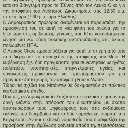
έκτακτο διάγγελμα προς το Έθνος από τον Λευκό Οίκο για
την απόφαση του Ανώτατου Δικαστηρίου, στις 12:30 μ.μ.
τοπική ώρα (7:30 μ.μ. ώρα Ελλάδας).
Ο Δημοκρατικός πρόεδρος αναμένεται να παρουσιάσει την
προσέγγισή του σε αυτή τη νέα φάση του αγώνα για το
δικαίωμα στις αμβλώσεις, γεγονός που θέτει και επίσημα σε
κίνηση μία νέα φάση πολιτικής αντιπαράθεσης στις άκρως
πολωμένες ΗΠΑ.
Ο Λευκός Οίκος προετοιμάζεται για αυτή τη στιγμή από τότε
που διέρρευσε το προσχέδιο της απόφασης τον Μάιο. Η
κυβέρνηση έχει ήδη πραγματοποιήσει συναντήσεις με ηγέτες
πολιτειών, υποστηρικτές, επαγγελματίες υγείας και
οργανώσεις προκειμένου να προετοιμαστούν για μία
πραγματικότητα χωρίς την απόφαση Roe v. Wade.
Τώρα, τα σχέδια του Μπάιντεν θα δοκιμαστούν σε πολιτικό
και θεσμικό επίπεδο.
Πάντως, οι Δημοκρατικοί ελπίζουν να κεφαλαιοποιήσουν την
οργή ενάντια στην απόφαση του δικαστηρίου με σκοπό
συσπειρώσουν τους ψηφοφόρους τους στις ενδιάμεσες
εκλογές του Νοεμβρίου για τα δύο νομοθετικά σώματα του
Κογκρέσου. Αν και η εθνική νομοθεσία που διασφαλίζει την
πρόσβαση στην άμβλωση φαίνεται απρόσιτη, περισσότερες