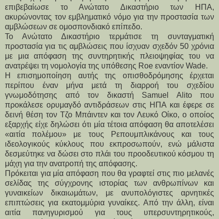
επιβεβαίωσε το Ανώτατο Δικαστήριο των ΗΠΑ,
ακυρώνοντας τον εμβληματικό νόμο για την προστασία των
αμβλώσεων σε ομοσπονδιακό επίπεδο.
Το Ανώτατο Δικαστήριο τερμάτισε τη συνταγματική
προστασία για τις αμβλώσεις που ίσχυαν σχεδόν 50 χρόνια
με μια απόφαση της συντηρητικής πλειοψηφίας του να
ανατρέψει τη νομολογία της υπόθεσης Roe εναντίον Wade.
Η επισημοποίηση αυτής της οπισθοδρόμησης έρχεται
περίπου έναν μήνα μετά τη διαρροή του σχεδίου
γνωμοδότησης από τον δικαστή Samuel Alito που
προκάλεσε ορυμαγδό αντιδράσεων στις ΗΠΑ και έφερε σε
δεινή θέση τον Τζο Μπάιντεν και τον Λευκό Οίκο, ο οποίος
εξαρχής είχε δηλώσει ότι μία τέτοια απόφαση θα αποτελέσει
«αιτία πολέμου» με τους Ρεπουμπλικάνους και τους
ιδεολογικούς κύκλους που εκπροσωπούν, ενώ μάλιστα
δεσμεύτηκε να δώσει στο πλάι του προοδευτικού κόσμου τη
μάχη για την ανατροπή της απόφασης.
Πρόκειται για μία απόφαση που θα γραφτεί στις πιο μελανές
σελίδας της σύγχρονης ιστορίας των ανθρωπίνων και
γυναικείων δικαιωμάτων, με ανυπολόγιστες αρνητικές
επιπτώσεις για εκατομμύρια γυναίκες. Από την άλλη, είναι
αιτία πανηγυρισμού για τους υπερσυντηρητικούς,