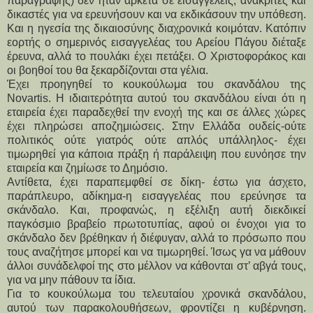
παραγραφής) δεν ήταν αρκετά σε εισαγγελείς, ανακριτές και
δικαστές για να ερευνήσουν και να εκδικάσουν την υπόθεση.
Και η ηγεσία της δικαιοσύνης διαχρονικά κοιμόταν. Κατόπιν
εορτής ο σημερινός εισαγγελέας του Αρείου Πάγου διέταξε
έρευνα, αλλά το πουλάκι έχει πετάξει. Ο Χριστοφοράκος και
οι βοηθοί του θα ξεκαρδίζονται στα γέλια.
Έχει προηγηθεί το κουκούλωμα του σκανδάλου της
Novartis. H ιδιαιτερότητα αυτού του σκανδάλου είναι ότι η
εταιρεία έχει παραδεχθεί την ενοχή της και σε άλλες χώρες
έχει πληρώσει αποζημιώσεις. Στην Ελλάδα ουδείς-ούτε
πολιτικός ούτε γιατρός ούτε απλός υπάλληλος- έχει
τιμωρηθεί για κάποια πράξη ή παράλειψη που ευνόησε την
εταιρεία και ζημίωσε το Δημόσιο.
Αντίθετα, έχει παραπεμφθεί σε δίκη- έστω για άσχετο,
παράπλευρο, αδίκημα-η εισαγγελέας που ερεύνησε τα
σκάνδαλο. Και, προφανώς, η εξέλιξη αυτή διεκδικεί
παγκόσμιο βραβείο πρωτοτυπίας, αφού οι ένοχοι για το
σκάνδαλο δεν βρέθηκαν ή διέφυγαν, αλλά το πρόσωπο που
τους αναζήτησε μπορεί και να τιμωρηθεί. Ίσως γα να μάθουν
άλλοι συνάδελφοί της στο μέλλον να κάθονται στ’ αβγά τους,
για να μην πάθουν τα ίδια.
Για το κουκούλωμα του τελευταίου χρονικά σκανδάλου,
αυτού των παρακολουθήσεων, φροντίζει η κυβέρνηση.