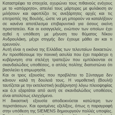
Καταστρέφει τα στοιχεία, οχυρώνει τους πιθανούς ενόχους
με το «απόρρητο», απειλεί τους μάρτυρες με φυλάκιση αν
μιλήσουν και αφοπλίζει τις ανεξάρτητες αρχές και τις
επιτροπές της Βουλής, ώστε να μη μπορούν να καταλήξουν
σε κανένα αποτέλεσμα επιβαρυντικό για όσους εκείνη
προστατεύει. Και οι εισαγγελείς, ενώπιον των οποίων έχει
αχθεί η υπόθεση με μήνυση του θύματος Νίκου
Ανδρουλάκη, μέχρι στιγμής δεν έχουμε μάθει αν και τι
ερευνούν.
Αυτή είναι η εικόνα της Ελλάδας των τελευταίων δεκαετιών.
Αν προσθέσουμε την ποινική ασυλία που έχει παράσχει η
κυβέρνηση στα στελέχη τραπεζών που εμπλέκονται σε
σκανδαλώδεις υποθέσεις, ο απλός πολίτης διαπιστώνει ότι
βασιλεύει η ατιμωρησία.
Και οι τρεις εξουσίες που προβλέπει το Σύνταγμα δεν
κάνουν καλά τη δουλειά τους. Η νομοθετική (Βουλή)
ταυτίζεται με την εκτελεστική (κυβέρνηση) λόγω πλειοψηφίας
και ό,τι εξαρτάται από αυτή σε σκανδαλώδεις υποθέσεις
είναι απολύτως ελεγχόμενο.
Η δικαστική εξουσία αποδεικνύεται κατώτερη των
περιστάσεων. Και ορισμένες εξελίξεις, όπως η παραγραφή
στην υπόθεση της SIEMENS δημιουργούν πολλές υποψίες.