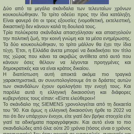
Δύο από τα μεγάλα σκάνδαλα των τελευταίων χρόνων
κουκουλώθηκαν. Το τρίτο οδεύει προς την ίδια κατάληξη.
Είναι φανερό ότι οι τρεις εξουσίες (νομοθετική, εκτελεστική,
δικαστική) δεν κάνουν καλά τη δουλειά τους.
Τρία πολύκροτα σκάνδαλα απασχόλησαν και απασχολούν
την πολιτική ζωή, την κοινή γνώμη και τα μέσα ενημέρωσης.
Τα δύο κουκουλώθηκαν, το τρίτο μάλλον θα έχει την ίδια
τύχη. Έτσι, η Ελλάδα άνετα μπορεί να διεκδικήσει τον τίτλο
της χώρας που κάνει τα ακριβώς αντίθετα από αυτό που
κάνουν όσες θέλουν να λέγονται προηγμένες και
δημοκρατικές και να είναι κράτος δικαίου.
Η διαπίστωση αυτή αποκτά ακόμα πιο τραγικά
χαρακτηριστικά, αν συνυπολογίσουμε ότι οι δράστες αυτών
των σκανδάλων έχουν ομολογήσει την ενοχή τους. Και
παρόλα αυτά η ελληνική δικαιοσύνη και διάφορες
κυβερνήσεις τους είπαν: «Είστε ελεύθεροι»!
Το σκάνδαλο της SIEMENS χρονολογείται από τη δεκαετία
του ’90. Και όμως η ελληνική δικαιοσύνη ήρθε το 2022 να
πει ότι δεν υπάρχουν ένοχοι, είτε γιατί δεν βρήκε στοιχεία είτε
γιατί τα αδικήματα παραγράφηκαν. Και αυτό είναι το πιο
σκανδαλώδες από όλα: ούτε 20 χρόνια (τόσος είναι ο χρόνος